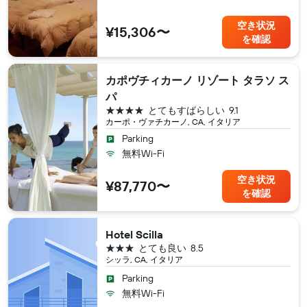
空き状況
¥15,306〜
を確認
カポヴチィカーノ リゾート タラソ ス
パ
4つ星
とてもすばらしい
9.1
カーポ・ヴァチカーノ, CA, イタリア
Parking
無料Wi-Fi
空き状況
¥87,770〜
を確認
Hotel Scilla
3つ星
とても良い
8.5
シッラ, CA, イタリア
Parking
無料Wi-Fi