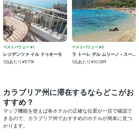
金
の
を
X
表
軸
し
1
て
本
い
は、
ま
宿
す
泊
ベストバリュー #1
ベストバリュー #2
ま
レジデンツァ イル ドゥオーモ
ラ トーレ デル ムリーノ - スー
で
1泊あたり¥9,774
1泊あたり¥10,089
の
日
数
を
表
カラブリア州に滞在するならどこがお
し
て
すすめ？
い
マップ機能を使えば各ホテルの正確な位置が一目で確認で
ま
す
きるので、カラブリア州でおすすめのホテルが簡単に見つ
表
かります。
の
Y