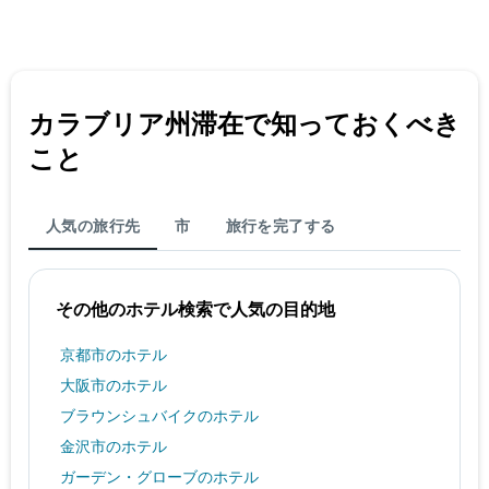
軸
1
本
は、
客
室
カラブリア州​滞在で知っておくべき
の
平
こと
均
料
金
人気の旅行先
市
旅行を完了する
を
表
し
て
その他のホテル検索で人気の目的地
い
ま
京都市のホテル
す
大阪市のホテル
ブラウンシュバイクのホテル
金沢市のホテル
ガーデン・グローブのホテル