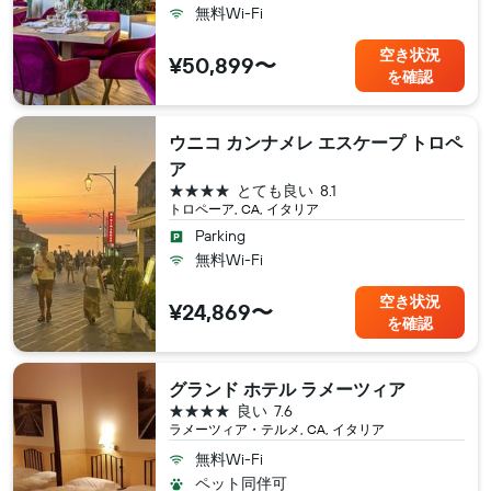
無料Wi-Fi
空き状況
¥50,899〜
を確認
ウニコ カンナメレ エスケープ トロペ
ア
4つ星
とても良い
8.1
トロペーア, CA, イタリア
Parking
無料Wi-Fi
空き状況
¥24,869〜
を確認
グランド ホテル ラメーツィア
4つ星
良い
7.6
ラメーツィア・テルメ, CA, イタリア
無料Wi-Fi
ペット同伴可