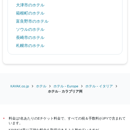
大津市のホテル
箱根町のホテル
富良野市のホテル
ソウルのホテル
長崎市のホテル
札幌市のホテル
八戸市のホテル
名古屋市のホテル
諏訪市のホテル
高山市のホテル
福岡市のホテル
KAYAK.co.jp
ホテル
ホテル - Europe
ホテル - イタリア
​ホテル - カラブリア州​
福井市のホテル
パリのホテル
東京のホテル
料金は1名あたりのEチケット料金で、すべての税＆手数料がJPYで含まれて
沖縄市のホテル
*
います。
神戸市のホテル
KAYAKは常に正確な料金を取得できるよう努めていますが、