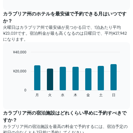
表
interactive
は、
chart
月
カラブリア州​の​ホテルを最安値で予約できる月はいつです
ご
か？
と
火曜日はカラブリア州で​最安値が見つかる日で、1泊あたり平均
の
¥23,031です。宿泊料金が最も高くなるのは日曜日で、平均¥27,942
客
になります。
室
の
平
¥40,000
均
Bar
Chart
料
graphic.
chart
with
金
¥20,000
7
を
bars.
表
し
次
0
て
の
月
火
水
木
金
土
日
End
い
of
チ
ま
interactive
ャ
chart
す
ー
カラブリア州の宿泊施設​はどれくらい早めに予約すべきで
表
ト
の
すか？
は、
X
カラブリア州​の宿泊施設​を最高の料金で予約するには、宿泊予定の
曜
軸
初日の少なくとも7日前に予約してください。