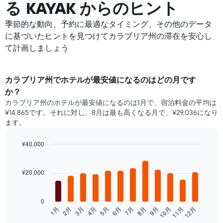
る KAYAK からのヒント
季節的な動向、予約に最適なタイミング、その他のデータ
に基づいたヒントを見つけてカラブリア州の滞在を安心し
て計画しましょう
カラブリア州​で​ホテル​が最安値になるのはどの月です
か？
カラブリア州のホテルが最安値になるのは1月で、宿泊料金の平均は
¥14,865です。それに対し、8月は最も高くなる月で、¥29,036になり
ます。
¥40,000
Bar
Chart
graphic.
chart
with
¥20,000
12
bars.
0
次
1月
2月
3月
4月
5月
6月
7月
8月
9月
10月
11月
12月
の
End
of