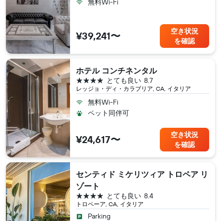
無料Wi-Fi
空き状況
¥39,241〜
を確認
ホテル コンチネンタル
4つ星
とても良い
8.7
レッジョ・ディ・カラブリア, CA, イタリア
無料Wi-Fi
ペット同伴可
空き状況
¥24,617〜
を確認
センティド ミケリツィア トロペア リ
ゾート
4つ星
とても良い
8.4
トロペーア, CA, イタリア
Parking