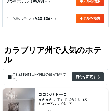
3つ星ホテル（
¥9,931
​～）
ホテルを検索
4+つ星ホテル（
¥20,336
​～）
ホテルを検索
カラブリア州で人気のホテ
ル
これは
8月13日​〜14日
の最安価格で
日付を変更する
す。
コロンバ ドーロ
4つ星
とてもすばらしい
9.0
トロペーア, CA, イタリア