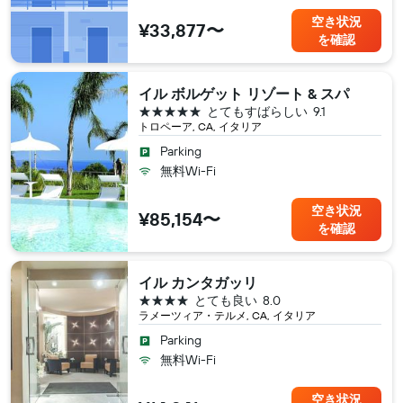
空き状況
¥33,877〜
を確認
イル ボルゲット リゾート & スパ
5つ星
とてもすばらしい
9.1
トロペーア, CA, イタリア
Parking
無料Wi-Fi
空き状況
¥85,154〜
を確認
イル カンタガッリ
4つ星
とても良い
8.0
ラメーツィア・テルメ, CA, イタリア
Parking
無料Wi-Fi
空き状況