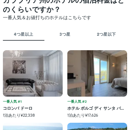
カラブリア州のホテルの宿泊料金はど
料
て
は、
金
客
のくらいですか？
曜
を
室
日
表
一番人気＆お値打ちのホテルはこちらです
料
を
し
金
表
て
が
し
い
4つ星以上
3つ星
2つ星以下
ど
て
ま
の
い
す
よ
ま
う
す。
に
表
変
の
化
Y
す
軸
る
1​
か
本
を
は、
表
客
し
一番人気 #1
一番人気 #2
室
て
の
コロンバ ドーロ
ホテル ボルゴ ディ サンタ バルバ
い
平
1泊あたり¥22,338
1泊あたり¥17,626
ま
均
す
料
表