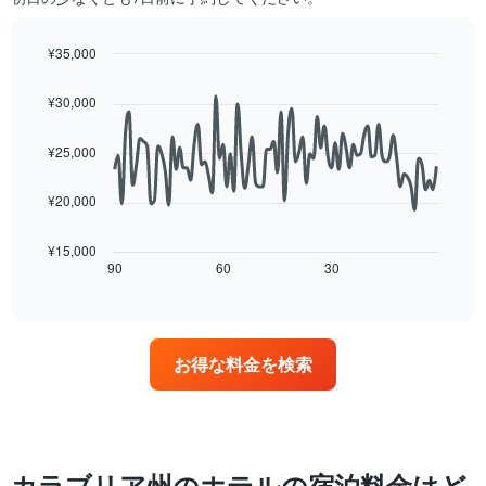
日
1​
ご
本
と
は、
¥35,000
の
月
Line
Chart
客
graphic.
を
chart
¥30,000
室
with
表
の
90
し
data
平
¥25,000
て
points.
均
い
料
ま
¥20,000
次
金
す。
の
を
表
表
表
¥15,000
の
は、
90
60
30
End
し
Y
of
宿
て
interactive
軸
泊
い
chart
1​
日
ま
本
に
す
は、
お得な料金を検索
近
表
客
づ
の
室
く
X
の
に
軸
平
つ
1​
均
れ
本