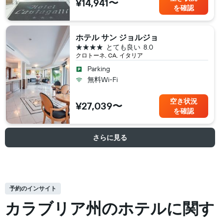
¥14,941〜
を確認
ホテル サン ジョルジョ
4つ星
とても良い
8.0
クロトーネ, CA, イタリア
Parking
無料Wi-Fi
空き状況
¥27,039〜
を確認
さらに見る
予約のインサイト
カラブリア州の​ホテルに関す