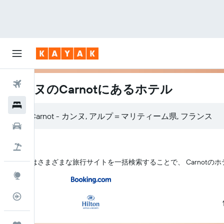
航空券
カンヌのCarnotにあるホテル
ホテル
レンタカー
航空券+ホテル
KAYAK はさまざまな旅行サイトを一括検索することで、 Carnot
Explore
フライトトラッカー