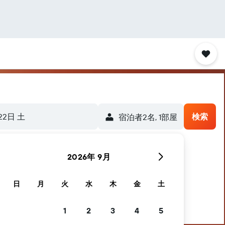
22日 土
検索
宿泊者2名, 1​部屋
2026年 9月
日
月
火
水
木
金
土
1
2
3
4
5