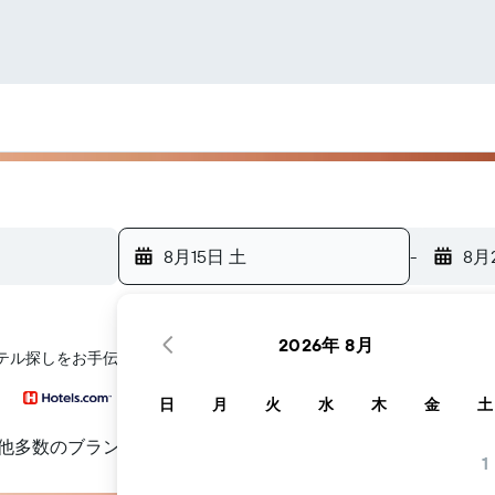
8月15日 土
-
8月
2026年 8月
のホテル探しをお手伝いします
日
月
火
水
木
金
土
他多数のブランド
1