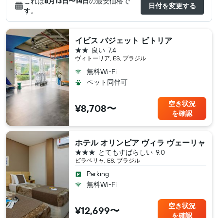
これは
8月13日​〜14日
の最安価格で
日付を変更する
す。
イビス バジェット ビトリア
2つ星
良い
7.4
ヴィトーリア, ES, ブラジル
無料Wi-Fi
ペット同伴可
空き状況
¥8,708〜
を確認
ホテル オリンピア ヴィラ ヴェーリャ
3つ星
とてもすばらしい
9.0
ビラベリャ, ES, ブラジル
Parking
無料Wi-Fi
空き状況
¥12,699〜
を確認