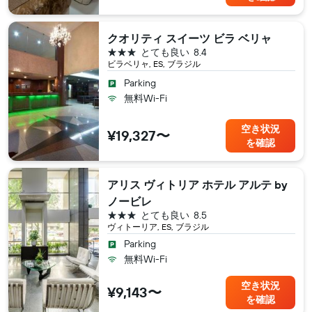
クオリティ スイーツ ビラ ベリャ
3つ星
とても良い
8.4
ビラベリャ, ES, ブラジル
Parking
無料Wi-Fi
空き状況
¥19,327〜
を確認
アリス ヴィトリア ホテル アルテ by
ノービレ
3つ星
とても良い
8.5
ヴィトーリア, ES, ブラジル
Parking
無料Wi-Fi
空き状況
¥9,143〜
を確認