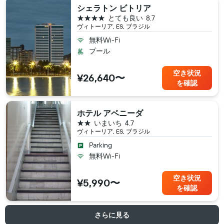
シェラトン ビトリア
4つ星
とても良い
8.7
ヴィトーリア, ES, ブラジル
無料Wi-Fi
プール
空き状況
¥26,640〜
を確認
ホテル アベニーダ
2つ星
いまいち
4.7
ヴィトーリア, ES, ブラジル
Parking
無料Wi-Fi
空き状況
¥5,990〜
を確認
さらに見る