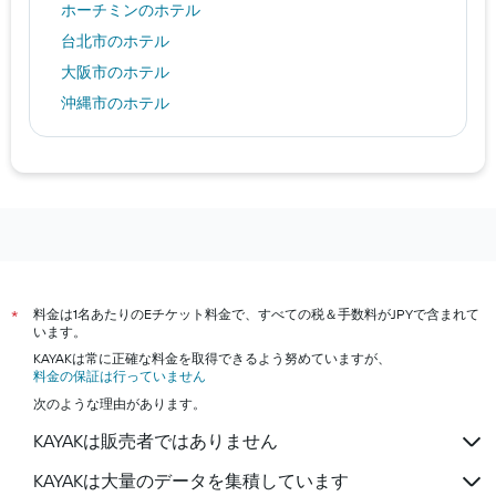
ホーチミンのホテル
台北市のホテル
大阪市のホテル
沖縄市のホテル
八王子市のホテル
深センのホテル
小松市のホテル
ハノイのホテル
神戸市のホテル
鎌倉市のホテル
料金は1名あたりのEチケット料金で、すべての税＆手数料がJPYで含まれて
*
成田市のホテル
います。
京都市のホテル
KAYAKは常に正確な料金を取得できるよう努めていますが、
料金の保証は行っていません
札幌市のホテル
次のような理由があります。
横浜市のホテル
KAYAKは販売者ではありません
箱根町のホテル
浦安市のホテル
KAYAKは大量のデータを集積しています