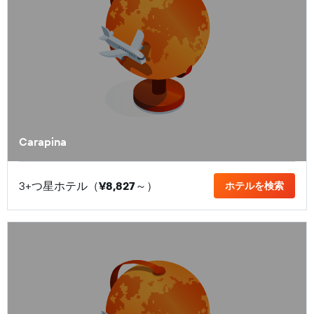
Carapina
3+つ星ホテル（
¥8,827
​～）
ホテルを検索