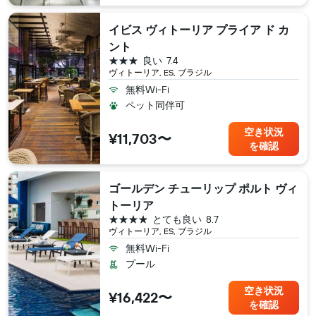
イビス ヴィトーリア プライア ド カ
ント
3つ星
良い
7.4
ヴィトーリア, ES, ブラジル
無料Wi-Fi
ペット同伴可
空き状況
¥11,703〜
を確認
ゴールデン チューリップ ポルト ヴィ
トーリア
4つ星
とても良い
8.7
ヴィトーリア, ES, ブラジル
無料Wi-Fi
プール
空き状況
¥16,422〜
を確認