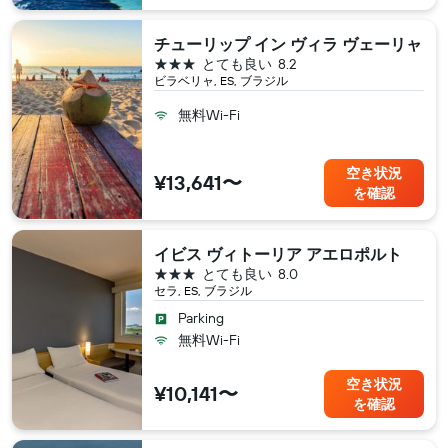
チューリップ イン ヴィラ ヴェーリャ
3つ星
とても良い
8.2
ビラベリャ, ES, ブラジル
無料Wi-Fi
空き状況
¥13,641〜
を確認
イビス ヴィトーリア アエロポルト
3つ星
とても良い
8.0
セラ, ES, ブラジル
Parking
無料Wi-Fi
空き状況
¥10,141〜
を確認