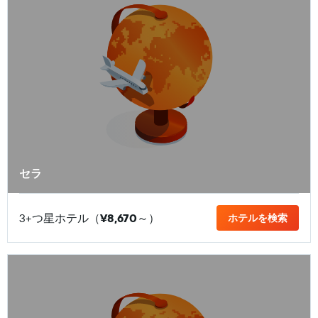
セラ
3+つ星ホテル（
¥8,670
​～）
ホテルを検索