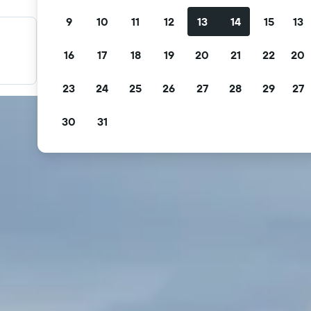
9
10
11
12
13
14
15
13
料金を絞り込み検索
16
17
18
19
20
21
22
20
無料キャンセル、無料朝食などで絞り込みできます。
23
24
25
26
27
28
29
27
30
31