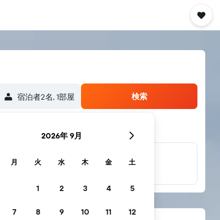
検索
宿泊者2名, 1​部屋
2026年 9月
他多数のブラン
月
火
水
木
金
土
ド
1
2
3
4
5
7
8
9
10
11
12