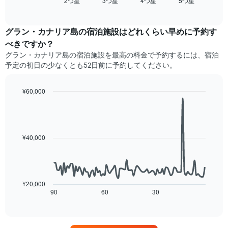
2​つ星​
3​つ星​
4​つ星​
5​つ星​
過
End
ホ
of
去
interactive
テ
3
chart
ル
日
グラン・カナリア島の宿泊施設​はどれくらい早めに予約す
ラ
間
べきですか？
ン
に
ク
グラン・カナリア島​の宿泊施設​を最高の料金で予約するには、宿泊
見
ご
予定の初日の少なくとも52日前に予約してください。
つ
と
か
に
っ
¥60,000
集
た
Line
計
Chart
今
graphic.
chart
し
週
with
て
90
末
表
data
の
¥40,000
示
points.
客
し
室
た
次
の
も
の
平
の
表
¥20,000
均
で
は、
90
60
30
End
料
of
す
宿
金
interactive
表
泊
chart
を
の
日
ホ