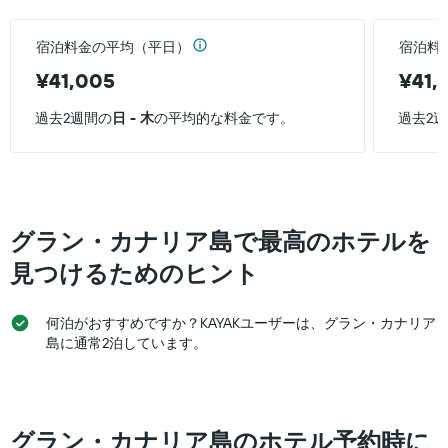
て
す。
室
い
表
の
ま
の
宿泊料金の平均（平日）
宿泊料
平
す
Y
均
表
¥41,005
¥41,
軸
料
の
1
金
Y
過去2週間の
日 - 木
の平均的な料金です。
過去2
本
を
軸
は、
表
1
過
し
本
去
て
は、
3
い
客
日
ま
室
グラン・カナリア島で最高のホテルを
間
す
の
に
平
見つけるためのヒント
見
均
つ
料
か
何泊がおすすめですか？KAYAKユーザーは、グラン・カナリア
金
っ
を
島に通常2泊しています。
た
表
今
し
週
て
末
い
の
グラン・カナリア島のホテル予約時に
ま
客