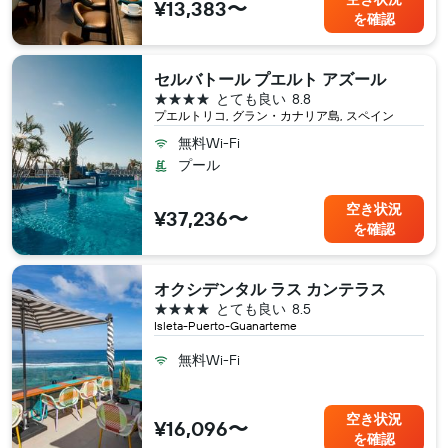
¥13,383〜
を確認
セルバトール プエルト アズール
4つ星
とても良い
8.8
プエルトリコ, グラン・カナリア島, スペイン
無料Wi-Fi
プール
空き状況
¥37,236〜
を確認
オクシデンタル ラス カンテラス
4つ星
とても良い
8.5
Isleta-Puerto-Guanarteme
無料Wi-Fi
空き状況
¥16,096〜
を確認