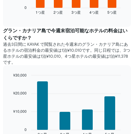
表
は、
0
1​つ星​
2​つ星​
3​つ星​
4​つ星​
5​つ星​
過
End
of
去
interactive
3
chart
日
グラン・カナリア島​で​今週末宿泊可能な​ホテル​の料金はい
間
くらですか？
に
過去3日間に KAYAK で閲覧された今週末のグラン・カナリア島​にあ
見
るホテル​の宿泊料金の最安値は1泊¥10,010です。同じ日程では、3つ
つ
星ホテルの最安値は1泊¥10,010、4つ星ホテル​の最安値​は1泊¥11,378​​
か
です。
っ
た
¥30,000
本
日
Bar
Chart
graphic.
chart
の
with
客
¥20,000
4
室
bars.
の
平
¥10,000
次
均
の
料
表
金
は、
0
を