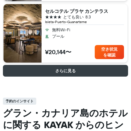
セルコテル プラヤ カンテラス
4つ星
とても良い
8.3
Isleta-Puerto-Guanarteme
無料Wi-Fi
プール
空き状況
¥20,144〜
を確認
さらに見る
予約のインサイト
グラン・カナリア島の​ホテル
に関する KAYAK からのヒン