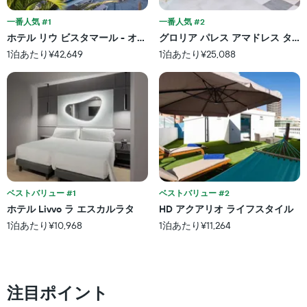
軸
ま
表
1
す。
し
一番人気 #1
一番人気 #2
本
表
て
ホテル リウ ビスタマール - オール インクルーシブ
グロリア パレス アマドレス タラソ
は、
の
い
ホ
1泊あたり¥42,649
1泊あたり¥25,088
Y
ま
テ
軸
す
ル
1
表
ラ
本
の
ン
は、
X
ク
過
軸
ご
去
1
と
3
本
の
日
は、
カ
間
宿
テ
に
泊
ベストバリュー #1
ベストバリュー #2
ゴ
見
ま
リ
ホテル Livvo ラ エスカルラタ
HD アクアリオ ライフスタイル
つ
で
ー
1泊あたり¥10,968
1泊あたり¥11,264
か
の
を
っ
日
表
た
数
し
本
を
て
日
表
い
注目ポイント
の
し
ま
客