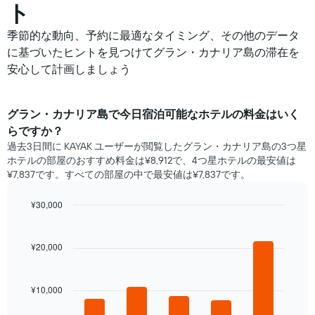
ト
季節的な動向、予約に最適なタイミング、その他のデータ
に基づいたヒントを見つけてグラン・カナリア島の滞在を
安心して計画しましょう
グラン・カナリア島​で​今日宿泊可能な​ホテル​の料金はいく
らですか？
過去3日間に KAYAK ユーザーが閲覧したグラン・カナリア島の3つ星
ホテル​の部屋のおすすめ料金は¥8,912で、4つ星ホテルの最安値は
¥7,837です。すべての部屋の中で最安値は¥7,837​です。
¥30,000
Bar
Chart
graphic.
chart
with
¥20,000
5
bars.
¥10,000
次
の