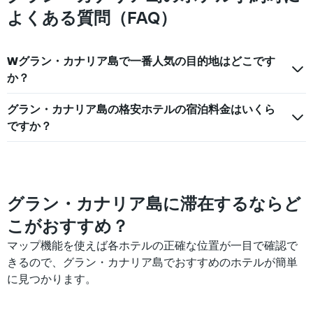
す
室
よくある質問（FAQ）
の
平
均
Wグラン・カナリア島で一番人気の目的地はどこです
料
か？
金
を
表
グラン・カナリア島の格安ホテルの宿泊料金はいくら
し
ですか？
て
い
ま
す
グラン・カナリア島に滞在するならど
こがおすすめ？
マップ機能を使えば各ホテルの正確な位置が一目で確認で
きるので、グラン・カナリア島でおすすめのホテルが簡単
に見つかります。