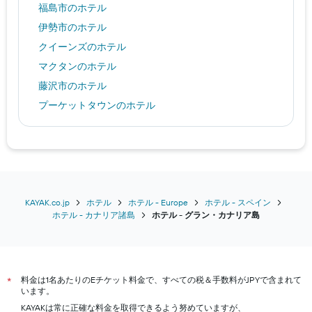
福島市のホテル
伊勢市のホテル
クイーンズのホテル
マクタンのホテル
藤沢市のホテル
プーケットタウンのホテル
仙台市のホテル
函館市のホテル
シンガポールのホテル
高山市のホテル
ニューヨークのホテル
KAYAK.co.jp
ホテル
ホテル - Europe
ホテル - スペイン
ホテル - カナリア諸島
​ホテル - グラン・カナリア島​
宮古島市のホテル
名古屋市のホテル
大阪市のホテル
料金は1名あたりのEチケット料金で、すべての税＆手数料がJPYで含まれて
福岡市のホテル
*
います。
京都市のホテル
KAYAKは常に正確な料金を取得できるよう努めていますが、