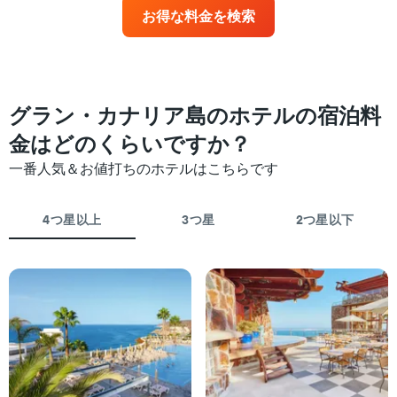
X
に
テ
お得な料金を検索
軸
近
ル
1
づ
ラ
本
く
ン
は、
に
ク
ホ
つ
ご
テ
れ
グラン・カナリア島のホテルの宿泊料
と
ル
て
に
ラ
客
金はどのくらいですか？
集
ン
室
計
一番人気＆お値打ちのホテルはこちらです
ク
料
し
ご
金
て
と
が
表
4つ星以上
3つ星
2つ星以下
の
ど
示
カ
の
し
テ
よ
た
ゴ
う
も
リ
に
の
ー
変
で
を
化
す
表
す
表
し
る
の
て
か
X
い
を