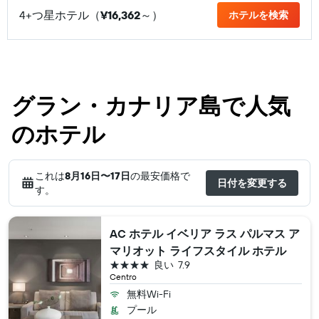
4+つ星ホテル（
¥16,362
​～）
ホテルを検索
グラン・カナリア島で人気
のホテル
これは
8月16日​〜17日
の最安価格で
日付を変更する
す。
AC ホテル イベリア ラス パルマス ア
マリオット ライフスタイル ホテル
4つ星
良い
7.9
Centro
無料Wi-Fi
プール