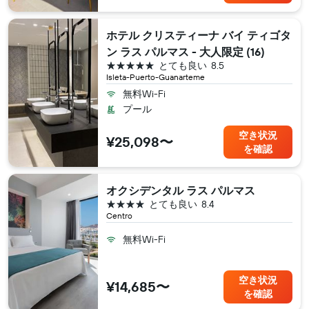
ホテル クリスティーナ バイ ティゴタ
ン ラス パルマス - 大人限定 (16)
5つ星
とても良い
8.5
Isleta-Puerto-Guanarteme
無料Wi-Fi
プール
空き状況
¥25,098〜
を確認
オクシデンタル ラス パルマス
4つ星
とても良い
8.4
Centro
無料Wi-Fi
空き状況
¥14,685〜
を確認