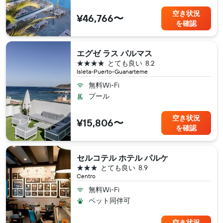
空き状況
¥46,766〜
を確認
エグゼ ラス パルマス
4つ星
とても良い
8.2
Isleta-Puerto-Guanarteme
無料Wi-Fi
プール
空き状況
¥15,806〜
を確認
セルコテル ホテル パルケ
3つ星
とても良い
8.9
Centro
無料Wi-Fi
ペット同伴可
空き状況