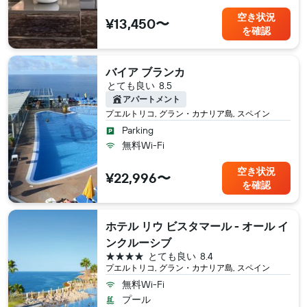
空き状況
¥13,450〜
を確認
バイア ブランカ
とても良い
8.5
アパートメント
プエルトリコ, グラン・カナリア島, スペイン
Parking
無料Wi-Fi
空き状況
¥22,996〜
を確認
ホテル リウ ビスタマール - オール イ
ンクルーシブ
4つ星
とても良い
8.4
プエルトリコ, グラン・カナリア島, スペイン
無料Wi-Fi
プール