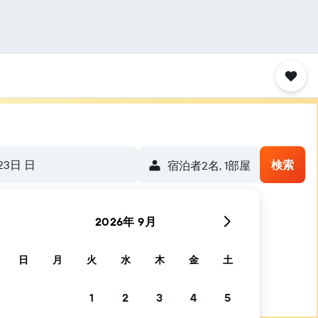
23日 日
検索
宿泊者2名, 1​部屋
2026年 9月
日
月
火
水
木
金
土
1
2
3
4
5