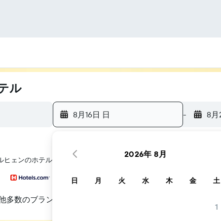
テル
8月16日 日
-
8月
2026年 8月
キルヒェンのホテル探しをお手伝いします
日
月
火
水
木
金
土
他多数のブランド
1