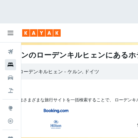
航空券
ケルンのローデンキルヒェンにあるホ
ホテル
レンタカー
航空券+ホテル
KAYAK はさまざまな旅行サイトを一括検索することで、 ローデン
Explore
フライトトラッカー