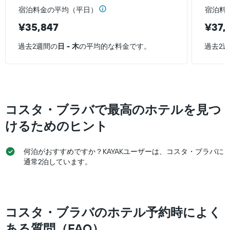
軸
ル
宿泊料金の平均（平日）
宿泊料
1
ラ
本
¥35,847
¥37,
ン
は、
ク
過
ご
過去2週間の
日 - 木
の平均的な料金です。
過去2
去
と
3
の
日
カ
間
テ
に
ゴ
見
リ
コスタ・ブラバで最高のホテルを見つ
つ
ー
か
けるためのヒント
を
っ
表
た
し
本
何泊がおすすめですか？KAYAKユーザーは、コスタ・ブラバに
て
日
通常2泊しています。
い
の
ま
客
す。
室
表
の
の
平
コスタ・ブラバのホテル予約時によく
Y
均
軸
ある質問（FAQ）
料