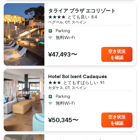
タライア プラザ エコリゾート
4つ星
とても良い
8.4
ベグール, CT, スペイン
Parking
無料Wi-Fi
空き状況
¥47,493〜
を確認
Hotel Sol Ixent Cadaqués
3つ星
とてもすばらしい
9.1
カダケス, CT, スペイン
Parking
無料Wi-Fi
空き状況
¥50,345〜
を確認