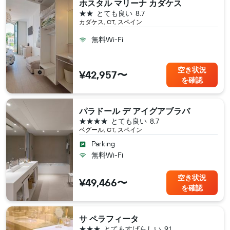
ホスタル マリーナ カダケス
2つ星
とても良い
8.7
カダケス, CT, スペイン
無料Wi-Fi
空き状況
¥42,957〜
を確認
パラドール デ アイグアブラバ
4つ星
とても良い
8.7
ベグール, CT, スペイン
Parking
無料Wi-Fi
空き状況
¥49,466〜
を確認
サ ペラフィータ
3つ星
とてもすばらしい
9.1