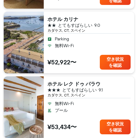
を確認
ホテル カリナ
2つ星
とてもすばらしい
9.0
カダケス, CT, スペイン
Parking
無料Wi-Fi
空き状況
¥52,922〜
を確認
ホテル レク ドゥ パラウ
3つ星
とてもすばらしい
9.1
カダケス, CT, スペイン
無料Wi-Fi
プール
空き状況
¥53,434〜
を確認