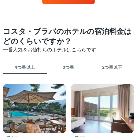
ク
見
ご
つ
と
か
に
っ
集
た
コスタ・ブラバのホテルの宿泊料金は
計
今
し
どのくらいですか？
週
て
末
表
一番人気＆お値打ちのホテルはこちらです
の
示
客
し
室
た
4つ星以上
3つ星
2つ星以下
の
も
平
の
均
で
料
す
金
表
を
の
ホ
X
テ
軸
ル
1
ラ
本
ン
は、
ク
ホ