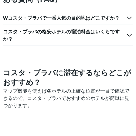
1
金
本
を
は、
表
Wコスタ・ブラバで一番人気の目的地はどこですか？
過
し
去
て
3
コスタ・ブラバの格安ホテルの宿泊料金はいくらです
い
日
ま
か？
間
す
に
見
つ
か
っ
コスタ・ブラバに滞在するならどこが
た
おすすめ？
今
週
マップ機能を使えば各ホテルの正確な位置が一目で確認で
末
きるので、コスタ・ブラバでおすすめのホテルが簡単に見
の
客
つかります。
室
の
平
均
料