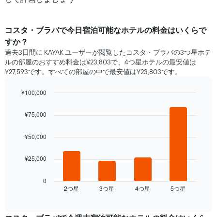
コスタ・ブラバ​で​今日宿泊可能な​ホテル​の料金はいくらで
すか？
過去3日間に KAYAK ユーザーが閲覧したコスタ・ブラバの3つ星ホテ
ル​の部屋のおすすめ料金は¥23,803で、4つ星ホテルの最安値は
¥27,593です。すべての部屋の中で最安値は¥23,803​です。
¥100,000
Bar
Chart
graphic.
chart
¥75,000
with
4
bars.
¥50,000
次
¥25,000
の
表
は、
0
2​つ星​
3​つ星​
4​つ星​
5​つ星​
過
End
of
去
interactive
3
chart