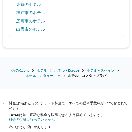
東京のホテル
神戸市のホテル
広島市のホテル
出雲市のホテル
田辺市のホテル
屋久島町のホテル
札幌市のホテル
雲仙市のホテル
ソウルのホテル
KAYAK.co.jp
ホテル
ホテル - Europe
ホテル - スペイン
ホテル - カタルーニャ
​ホテル - コスタ・ブラバ​
名護市のホテル
ホノルルのホテル
福岡市のホテル
料金は1名あたりのEチケット料金で、すべての税＆手数料がJPYで含まれて
沖縄市のホテル
*
います。
名古屋市のホテル
KAYAKは常に正確な料金を取得できるよう努めていますが、
料金の保証は行っていません
横浜市のホテル
次のような理由があります。
箱根町のホテル