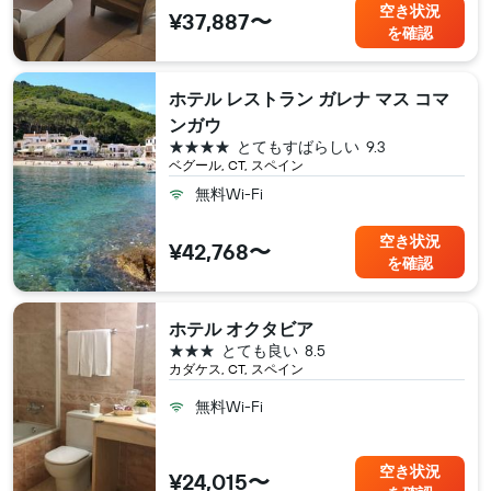
空き状況
¥37,887〜
を確認
ホテル レストラン ガレナ マス コマ
ンガウ
4つ星
とてもすばらしい
9.3
ベグール, CT, スペイン
無料Wi-Fi
空き状況
¥42,768〜
を確認
ホテル オクタビア
3つ星
とても良い
8.5
カダケス, CT, スペイン
無料Wi-Fi
空き状況
¥24,015〜