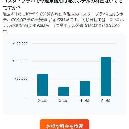
日
コスタ・ブラバ​で​今週末宿泊可能な​ホテル​の料金はいくら
間
ですか？
に
過去3日間に KAYAK で閲覧された今週末のコスタ・ブラバ​にあるホ
見
テル​の宿泊料金の最安値は1泊¥28,176です。同じ日程では、3つ星ホ
つ
テルの最安値は1泊¥28,176、4つ星ホテル​の最安値​は1泊¥43,355​​で
か
す。
っ
た
¥150,000
本
日
Bar
Chart
graphic.
chart
の
with
客
¥100,000
4
室
bars.
の
平
¥50,000
次
均
の
料
表
金
は、
0
を
2​つ星​
3​つ星​
4​つ星​
5​つ星​
過
End
ホ
of
去
interactive
テ
3
chart
ル
日
ラ
間
ン
お得な料金を検索
に