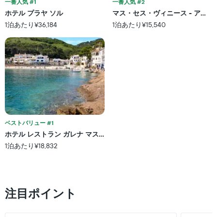
一番人気 #1
一番人気 #2
ご
テ
と
ホテル プラヤ ソル
マス・セス・ヴィニース - アダ
ル
に
1泊あたり¥36,184
1泊あたり¥15,540
ラ
集
ン
計
ク
し
ご
て
と
表
の
示
カ
し
テ
た
ゴ
も
リ
の
ー
で
ベストバリュー #1
を
す
ホテル レストラン ガレナ マス コマンガウ
表
表
し
1泊あたり¥18,832
の
て
X
い
軸
ま
1
す。
本
注目ポイント
表
は、
の
ホ
Y
テ