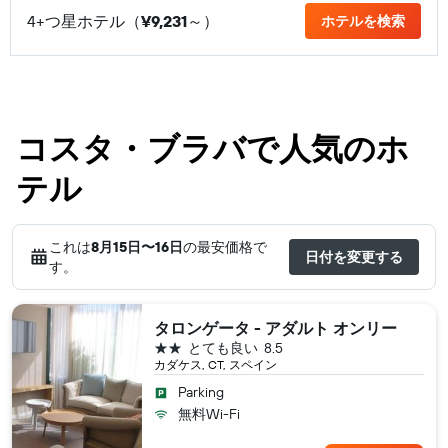
4+つ星ホテル（
¥9,231
​～）
ホテルを検索
コスタ・ブラバで人気のホ
テル
これは
8月15日​〜16日
の最安価格で
日付を変更する
す。
タロンゲータ - アダルト オンリー
2つ星
とても良い
8.5
カダケス, CT, スペイン
Parking
無料Wi-Fi