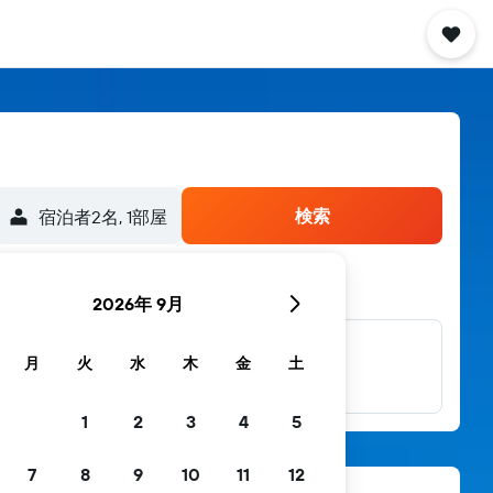
検索
宿泊者2名, 1​部屋
2026年 9月
他多数のブラン
月
火
水
木
金
土
ド
1
2
3
4
5
7
8
9
10
11
12