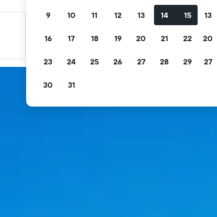
9
10
11
12
13
14
15
13
料金を絞り込み検索
16
17
18
19
20
21
22
20
無料キャンセル、無料朝食などで絞り込みできます。
23
24
25
26
27
28
29
27
30
31