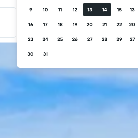
9
10
11
12
13
14
15
13
料金を絞り込み検索
16
17
18
19
20
21
22
20
無料キャンセル、無料朝食などで絞り込みできます。
23
24
25
26
27
28
29
27
30
31