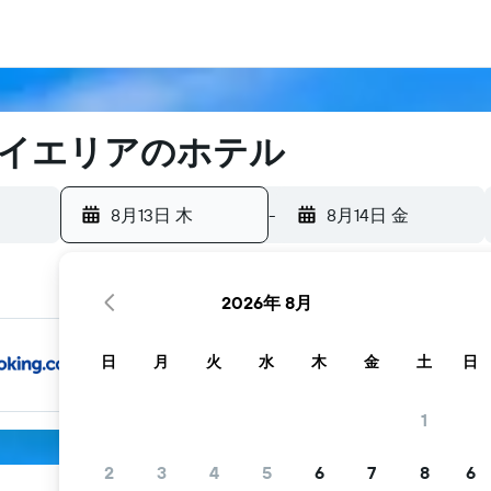
イエリアのホテル
8月13日 木
-
8月14日 金
2026年 8月
日
月
火
水
木
金
土
日
1
2
3
4
5
6
7
8
6