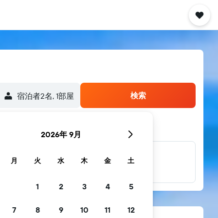
検索
宿泊者2名, 1​部屋
2026年 9月
他多数のブラン
月
火
水
木
金
土
ド
1
2
3
4
5
7
8
9
10
11
12