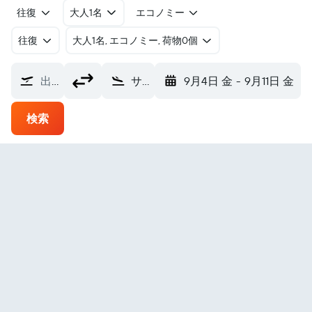
往復
大人1名
エコノミー
往復
​大人1名, エコノミー, 荷物0個
出発地
サン・ドミノ San Domino Island (TQR)
9月4日 金
-
9月11日 金
検索