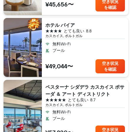
空き状況
¥45,656〜
を確認
ホテル バイア
4つ星
とても良い
8.8
カスカイス, ポルトガル
無料Wi-Fi
プール
空き状況
¥49,044〜
を確認
ペスターナ シダデラ カスカイス ポサ
ーダ ＆ アート ディストリクト
5つ星
とても良い
8.7
カスカイス, ポルトガル
無料Wi-Fi
プール
空き状況