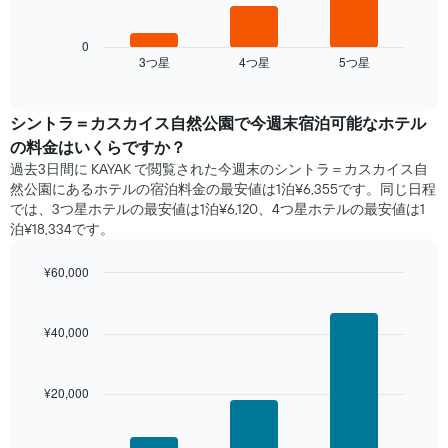
の
表
は、
0
3​つ星​
4​つ星​
5​つ星​
過
End
of
去
interactive
3
chart
日
シントラ＝カスカイス自然公園​で​今週末宿泊可能な​ホテル​
間
の料金はいくらですか？
に
過去3日間に KAYAK で閲覧された今週末のシントラ＝カスカイス自
見
然公園​にあるホテル​の宿泊料金の最安値は1泊¥6,355です。同じ日程
つ
では、3つ星ホテルの最安値は1泊¥6,120、4つ星ホテル​の最安値​は1
か
泊¥18,334​​です。
っ
た
¥60,000
本
日
Bar
Chart
graphic.
chart
の
with
客
¥40,000
3
室
bars.
の
平
¥20,000
次
均
の
料
表
金