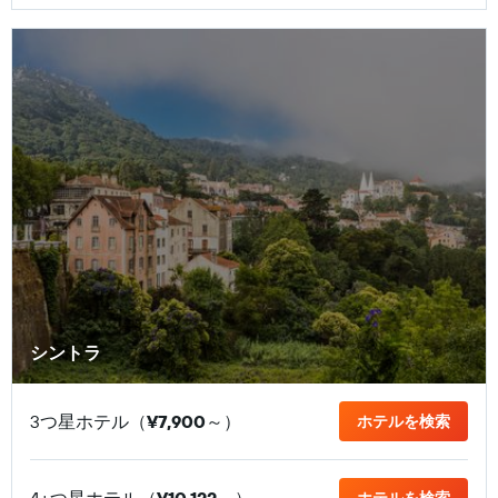
シントラ
3つ星ホテル（
¥7,900
​～）
ホテルを検索