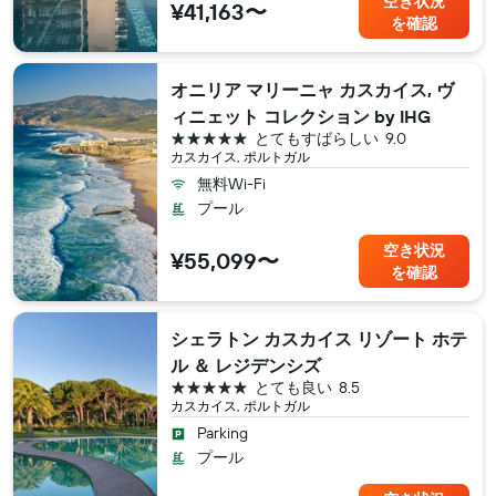
空き状況
¥41,163〜
を確認
オニリア マリーニャ カスカイス, ヴ
ィニェット コレクション by IHG
5つ星
とてもすばらしい
9.0
カスカイス, ポルトガル
無料Wi-Fi
プール
空き状況
¥55,099〜
を確認
シェラトン カスカイス リゾート ホテ
ル ＆ レジデンシズ
5つ星
とても良い
8.5
カスカイス, ポルトガル
Parking
プール