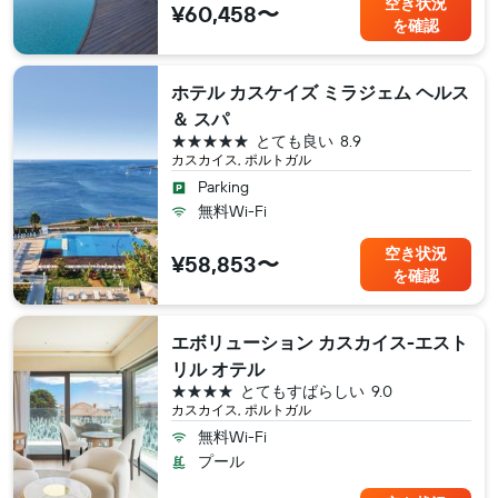
空き状況
¥60,458〜
を確認
ホテル カスケイズ ミラジェム ヘルス
＆ スパ
5つ星
とても良い
8.9
カスカイス, ポルトガル
Parking
無料Wi-Fi
空き状況
¥58,853〜
を確認
エボリューション カスカイス-エスト
リル オテル
4つ星
とてもすばらしい
9.0
カスカイス, ポルトガル
無料Wi-Fi
プール