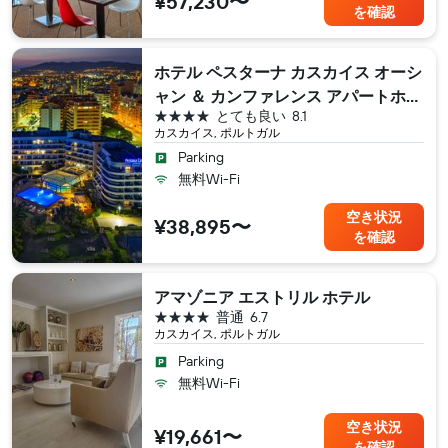
¥57,230〜
を確認
ホテル ペスターナ カスカイス オーシ
ャン ＆ カンファレンス アパートホテ
4つ星
とても良い
8.1
ル
カスカイス, ポルトガル
Parking
無料Wi-Fi
空き状況
¥38,895〜
を確認
アマゾニア エストリル ホテル
4つ星
普通
6.7
カスカイス, ポルトガル
Parking
無料Wi-Fi
空き状況
¥19,661〜
を確認