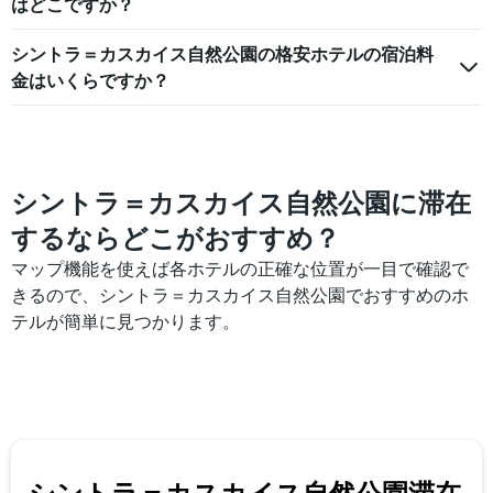
の
はどこですか？
ま
客
す。
室
表
シントラ＝カスカイス自然公園の格安ホテルの宿泊料
の
の
金はいくらですか？
平
Y
均
軸
料
1
金
本
を
は、
表
シントラ＝カスカイス自然公園に滞在
過
し
去
て
するならどこがおすすめ？
3
い
日
マップ機能を使えば各ホテルの正確な位置が一目で確認で
ま
間
す
きるので、シントラ＝カスカイス自然公園でおすすめのホ
に
テルが簡単に見つかります。
見
つ
か
っ
た
今
週
末
シントラ＝カスカイス自然公園​滞在
の