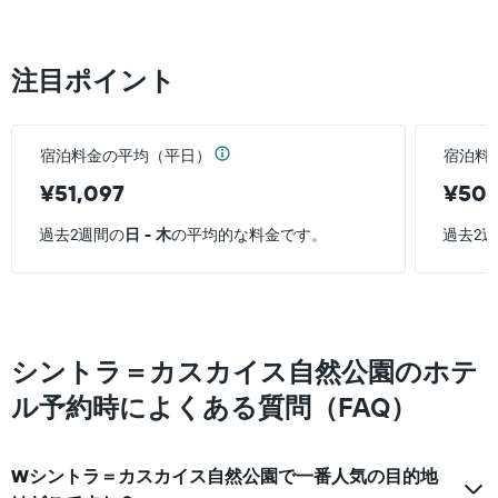
X
い
軸
ま
1
す。
本
注目ポイント
表
は、
の
ホ
Y
テ
軸
ル
宿泊料金の平均（平日）
宿泊料
1
ラ
本
¥51,097
¥50,
ン
は、
ク
過
ご
過去2週間の
日 - 木
の平均的な料金です。
過去2
去
と
3
の
日
カ
間
テ
に
ゴ
見
リ
シントラ＝カスカイス自然公園のホテ
つ
ー
か
ル予約時によくある質問（FAQ）
を
っ
表
た
し
本
て
Wシントラ＝カスカイス自然公園で一番人気の目的地
日
い