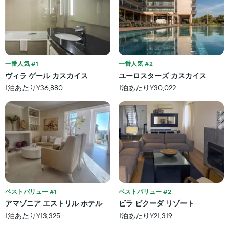
の
ホ
X
テ
軸
ル
1
ラ
本
ン
は、
ク
ホ
一番人気 #1
一番人気 #2
ご
テ
と
ヴィラ ゲール カスカイス
ユーロスターズ カスカイス
ル
に
1泊あたり¥36,880
1泊あたり¥30,022
ラ
集
ン
計
ク
し
ご
て
と
表
の
示
カ
し
テ
た
ゴ
も
リ
の
ー
で
ベストバリュー #1
ベストバリュー #2
を
す
アマゾニア エストリル ホテル
ビラ ビクーダ リゾート
表
表
し
1泊あたり¥13,325
1泊あたり¥21,319
の
て