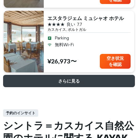
エスタラジェム ミュシャオ ホテル
4つ星
良い
7.7
カスカイス, ポルトガル
Parking
無料Wi-Fi
空き状況
¥26,973〜
を確認
さらに見る
予約のインサイト
シントラ＝カスカイス自然公
園の​ホテルに関する KAYAK