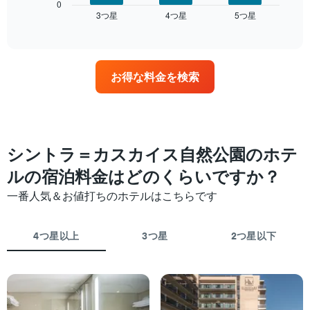
は、
0
を
3​つ星​
4​つ星​
5​つ星​
過
End
ホ
of
去
interactive
テ
3
chart
ル
日
ラ
間
ン
お得な料金を検索
に
ク
見
ご
つ
と
か
に
っ
集
た
シントラ＝カスカイス自然公園のホテ
計
今
し
ルの宿泊料金はどのくらいですか？
週
て
末
表
一番人気＆お値打ちのホテルはこちらです
の
示
客
し
室
た
4つ星以上
3つ星
2つ星以下
の
も
平
の
均
で
料
す
金
表
を