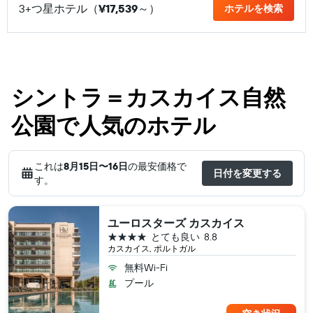
3+つ星ホテル（
¥17,539
​～）
ホテルを検索
シントラ＝カスカイス自然
公園で人気のホテル
これは
8月15日​〜16日
の最安価格で
日付を変更する
す。
ユーロスターズ カスカイス
4つ星
とても良い
8.8
カスカイス, ポルトガル
無料Wi-Fi
プール