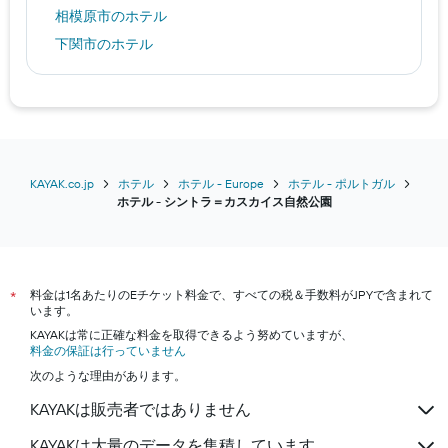
相模原市のホテル
下関市のホテル
福岡市のホテル
大分市のホテル
山梨市のホテル
鴨川市のホテル
ソウルのホテル
KAYAK.co.jp
ホテル
ホテル - Europe
ホテル - ポルトガル
​ホテル - シントラ＝カスカイス自然公園​
鎌倉市のホテル
新潟市のホテル
東京のホテル
料金は1名あたりのEチケット料金で、すべての税＆手数料がJPYで含まれて
沖縄市のホテル
*
います。
神戸市のホテル
KAYAKは常に正確な料金を取得できるよう努めていますが、
料金の保証は行っていません
横浜市のホテル
次のような理由があります。
箱根町のホテル
KAYAKは販売者ではありません
浦安市のホテル
KAYAKは大量のデータを集積しています