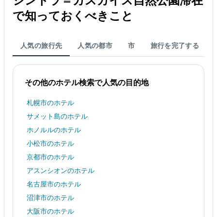
客
で知っておくべきこと
室
の
平
均
人気の旅行先
人気の都市
市
旅行を完了する
料
金
を
その他のホテル検索で人気の目的地
表
し
て
札幌市のホテル
い
サメット島のホテル
ま
す
ホノルルのホテル
小松市のホテル
京都市のホテル
アスンシオンのホテル
名古屋市のホテル
沼津市のホテル
大阪市のホテル