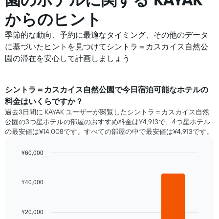
からのヒント
季節的な動向、予約に最適なタイミング、その他のデータ
に基づいたヒントを見つけてシントラ＝カスカイス自然公
園の滞在を安心して計画しましょう
シントラ＝カスカイス自然公園​で​今日宿泊可能な​ホテル​の
料金はいくらですか？
過去3日間に KAYAK ユーザーが閲覧したシントラ＝カスカイス自然
公園の3つ星ホテル​の部屋のおすすめ料金は¥4,913で、4つ星ホテル
の最安値は¥14,008です。すべての部屋の中で最安値は¥4,913​です。
¥60,000
Bar
Chart
graphic.
chart
with
¥40,000
3
bars.
¥20,000
次