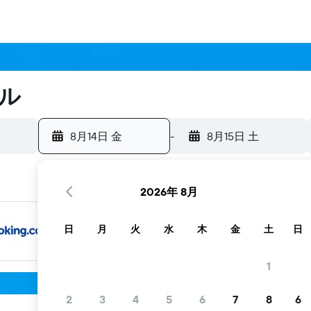
ル
8月14日 金
-
8月15日 土
2026年 8月
日
月
火
水
木
金
土
日
1
2
3
4
5
6
7
8
6