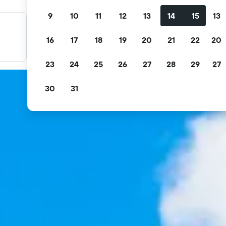
9
10
11
12
13
14
15
13
料金を絞り込み検索
16
17
18
19
20
21
22
20
無料キャンセル、無料朝食などで絞り込みできます。
23
24
25
26
27
28
29
27
30
31