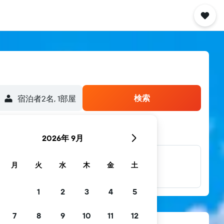
検索
宿泊者2名, 1​部屋
2026年 9月
他多数のブラン
月
火
水
木
金
土
ド
1
2
3
4
5
7
8
9
10
11
12