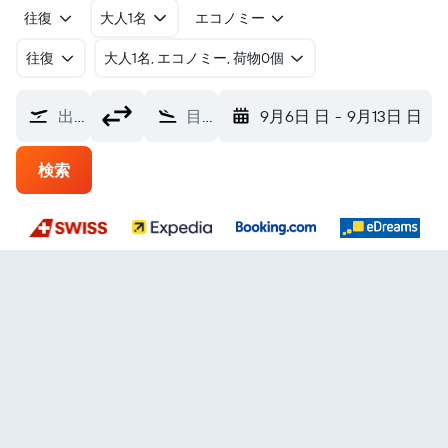
往復
大人1名
エコノミー
往復
​大人1名, エコノミー, 荷物0個
出発地
目的地
9月6日 日
-
9月13日 日
検索