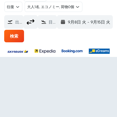
往復
​大人1名, エコノミー, 荷物0個
出発地
目的地
9月8日 火
-
9月15日 火
検索