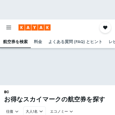
航空券を検索
料金
よくある質問 (FAQ) とヒント
レ
BC
お得なスカイマーク​の航空券を探す
往復
大人1名
エコノミー