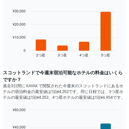
月
客
Bar
Chart
を
室
graphic.
chart
表
¥30,000
with
の
し
4
平
て
bars.
¥20,000
均
い
料
ま
次
金
¥10,000
す。
の
を
表
表
表
の
は、
0
し
Y
2​つ星​
3​つ星​
4​つ星​
5​つ星​
過
End
て
of
軸
去
interactive
い
1​
3
chart
ま
本
日
スコットランド​で​今週末宿泊可能な​ホテル​の料金はいくら
す
は、
間
ですか？
表
客
に
の
過去3日間に KAYAK で閲覧された今週末のスコットランド​にあるホ
室
見
X
テル​の宿泊料金の最安値は1泊¥4,252です。同じ日程では、3つ星ホ
の
つ
軸
テルの最安値は1泊¥4,252、4つ星ホテル​の最安値​は1泊¥6,954​​です。
平
か
1​
均
っ
本
料
¥60,000
た
は、
金
本
Bar
Chart
曜
を
graphic.
chart
日
日
with
表
の
¥40,000