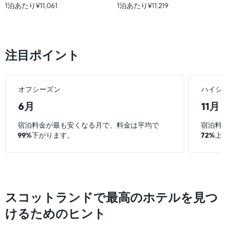
ー
1泊あたり¥11,061
1泊あたり¥11,219
つ
の
を
か
日
表
っ
数
し
た
を
て
本
表
い
注目ポイント
日
し
ま
の
て
す。
客
い
表
室
ま
の
オフシーズン
ハイシ
の
す
Y
平
表
6月
11月
軸
均
の
1
料
Y
宿泊料金が最も安くなる月で、料金は平均で
宿泊料
本
金
軸
99%
下がります。
72%
上
は、
を
1
過
表
本
去
し
は、
3
て
客
日
い
室
間
ま
の
に
スコットランドで最高のホテルを見つ
す
平
見
均
けるためのヒント
つ
料
か