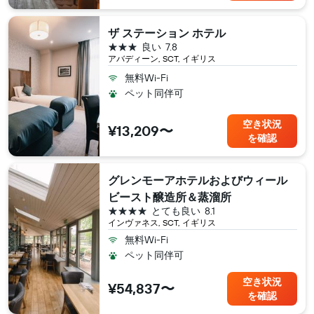
ザ ステーション ホテル
3つ星
良い
7.8
アバディーン, SCT, イギリス
無料Wi-Fi
ペット同伴可
空き状況
¥13,209〜
を確認
グレンモーアホテルおよびウィール
ビースト醸造所＆蒸溜所
4つ星
とても良い
8.1
インヴァネス, SCT, イギリス
無料Wi-Fi
ペット同伴可
空き状況
¥54,837〜
を確認