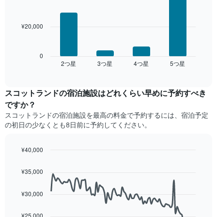
を
4
し
客
表
bars.
て
室
し
い
の
¥20,000
て
次
ま
平
い
の
す
均
ま
表
料
す。
は、
0
金
2​つ星​
3​つ星​
4​つ星​
5​つ星​
表
過
End
を
of
の
去
interactive
ホ
Y
3
chart
テ
軸
日
スコットランドの宿泊施設​はどれくらい早めに予約すべき
ル
1​
間
ですか？
ラ
本
に
スコットランド​の宿泊施設​を最高の料金で予約するには、宿泊予定
ン
は、
見
ク
の初日の少なくとも8日前に予約してください。
客
つ
ご
室
か
と
の
っ
¥40,000
に
平
た
Line
Chart
集
均
今
graphic.
chart
計
¥35,000
料
週
with
し
90
金
末
て
data
を
の
¥30,000
表
points.
表
客
示
し
室
¥25,000