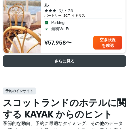
ル
3つ星
良い
7.5
ポートリー, SCT, イギリス
Parking
無料Wi-Fi
空き状況
¥57,958〜
を確認
さらに見る
予約のインサイト
スコットランドの​ホテルに関
する KAYAK からのヒント
季節的な動向、予約に最適なタイミング、その他のデータ