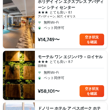
ホリデイ イン エクスプレス アバディ
ーン シティ センター
3つ星
とても良い
8.1
アバディーン, SCT, イギリス
無料Wi-Fi
ペット同伴可
空き状況
¥14,749〜
を確認
モーテル ワン エジンバラ－ロイヤル
3つ星
とても良い
8.7
旧市街
無料Wi-Fi
ペット同伴可
空き状況
¥58,101〜
を確認
ドノリー ホテル ア ベスポーク ホテ