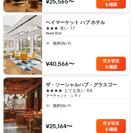
¥25,565〜
を確認
ヘイマーケット ハブ ホテル
3つ星
良い
7.7
West End
無料Wi-Fi
空き状況
¥40,566〜
を確認
ザ・ソーシャルハブ・グラスゴー
4つ星
とても良い
8.8
マーチャント・シティ
無料Wi-Fi
空き状況
¥25,164〜
を確認