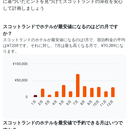
に基づいたヒントを見つけてスコットランドの滞在を安心
して計画しましょう
スコットランド​で​ホテル​が最安値になるのはどの月です
か？
スコットランドのホテルが最安値になるのは1月で、宿泊料金の平均
は¥7,238です。それに対し、7月は最も高くなる月で、¥70,289にな
ります。
¥100,000
Bar
Chart
graphic.
chart
with
¥50,000
12
bars.
0
次
2月
5月
8月
11月
1月
4月
7月
10月
3月
6月
9月
12月
の
End
of
表
interactive
は、
chart
月
スコットランド​の​ホテルを最安値で予約できる月はいつで
ご