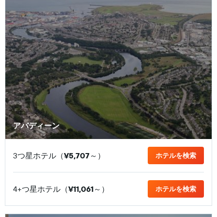
アバディーン
3つ星ホテル（
¥5,707
​～）
ホテルを検索
4+つ星ホテル（
¥11,061
​～）
ホテルを検索