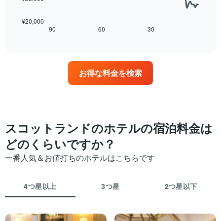
し
次
て
の
た
の
い
平
も
表
¥20,000
ま
均
の
は、
90
60
30
End
す
料
of
で
宿
金
interactive
す
泊
chart
を
表
日
ホ
の
に
テ
お得な料金を検索
X
近
ル
軸
づ
ラ
1
く
ン
本
に
ク
は、
つ
ご
ホ
れ
スコットランドのホテルの宿泊料金は
と
テ
て
に
ル
客
どのくらいですか？
集
ラ
室
計
一番人気＆お値打ちのホテルはこちらです
ン
料
し
ク
金
て
ご
が
表
4つ星以上
3つ星
2つ星以下
と
ど
示
の
の
し
カ
よ
た
テ
う
も