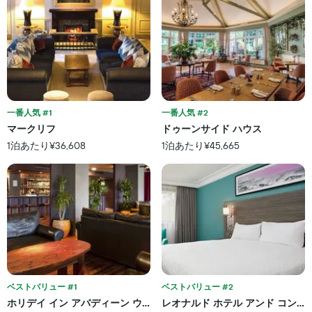
ゴ
に
の
リ
変
で
ー
化
す
を
す
表
表
る
の
し
か
X
て
を
軸
い
表
1
ま
し
一番人気 #1
一番人気 #2
本
す。
て
マークリフ
ドゥーンサイド ハウス
は、
表
い
ホ
1泊あたり¥36,608
1泊あたり¥45,665
の
ま
テ
Y
す
ル
軸
表
ラ
1
の
ン
本
X
ク
は、
軸
ご
過
1
と
去
本
の
3
は、
カ
日
宿
テ
間
泊
ベストバリュー #1
ベストバリュー #2
ゴ
に
ま
リ
ホリデイ イン アバディーン ウェスト
レオナルド ホテル アンド コンフ
見
で