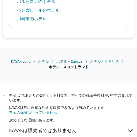
バルセロナのホテル
バンガロールのホテル
川崎市のホテル
ホノルルのホテル
函館市のホテル
札幌市のホテル
南魚沼市のホテル
ポートランドのホテル
KAYAK.co.jp
ホテル
ホテル - Europe
ホテル - イギリス
​ホテル - スコットランド​
ミラノのホテル
上海市のホテル
大阪市のホテル
料金は1名あたりのEチケット料金で、すべての税＆手数料がJPYで含まれて
京都市のホテル
*
います。
沖縄市のホテル
KAYAKは常に正確な料金を取得できるよう努めていますが、
料金の保証は行っていません
神戸市のホテル
次のような理由があります。
名古屋市のホテル
KAYAKは販売者ではありません
横浜市のホテル