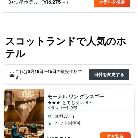
3+つ星ホテル（
¥16,275
​～）
ホテルを検索
スコットランドで人気のホ
テル
これは
8月15日​〜16日
の最安価格で
日付を変更する
す。
モーテル ワン グラスゴー
3つ星
とても良い
8.7
グラスゴー中心部
無料Wi-Fi
ペット同伴可
空き状況