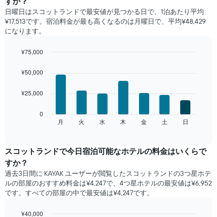
すか？
と
日曜日はスコットランドで​最安値が見つかる日で、1泊あたり平均
の
¥17,513です。宿泊料金が最も高くなるのは月曜日で、平均¥48,429
客
になります。
室
の
平
¥75,000
均
Bar
Chart
料
graphic.
chart
¥50,000
with
金
7
を
¥25,000
bars.
表
し
次
0
て
の
月
火
水
木
金
土
日
End
い
of
チ
ま
interactive
ャ
chart
す
ー
スコットランド​で​今日宿泊可能な​ホテル​の料金はいくらで
表
ト
の
すか？
は、
X
過去3日間に KAYAK ユーザーが閲覧したスコットランドの3つ星ホテ
曜
軸
ル​の部屋のおすすめ料金は¥4,247で、4つ星ホテルの最安値は¥6,952
日
1​
です。すべての部屋の中で最安値は¥4,247​です。
ご
本
と
は、
の
¥40,000