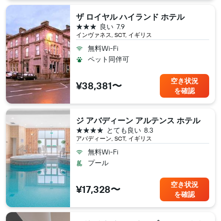
ザ ロイヤル ハイランド ホテル
3つ星
良い
7.9
インヴァネス, SCT, イギリス
無料Wi-Fi
ペット同伴可
空き状況
¥38,381〜
を確認
ジ アバディーン アルテンス ホテル
4つ星
とても良い
8.3
アバディーン, SCT, イギリス
無料Wi-Fi
プール
空き状況
¥17,328〜
を確認