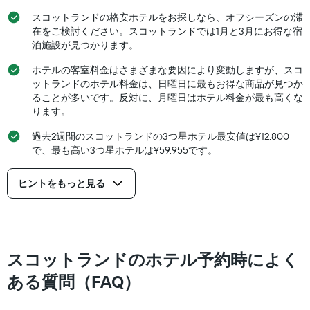
金
っ
を
スコットランドの格安ホテルをお探しなら、オフシーズンの滞
た
表
在をご検討ください。スコットランドでは1月と3月にお得な宿
今
し
泊施設が見つかります。
週
て
末
い
ホテルの客室料金はさまざまな要因により変動しますが、スコ
の
ま
ットランドのホテル料金は、日曜日に最もお得な商品が見つか
客
す
ることが多いです。反対に、月曜日はホテル料金が最も高くな
室
ります。
の
平
過去2週間のスコットランドの3つ星ホテル最安値は¥12,800
均
で、最も高い3つ星ホテルは¥59,955です。
料
金
を
ヒントをもっと見る
表
し
て
い
ま
スコットランドのホテル予約時によく
す
ある質問（FAQ）