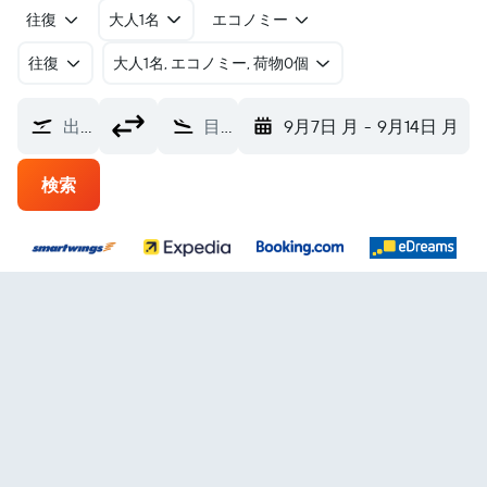
往復
大人1名
エコノミー
往復
​大人1名, エコノミー, 荷物0個
出発地
目的地
9月7日 月
-
9月14日 月
検索