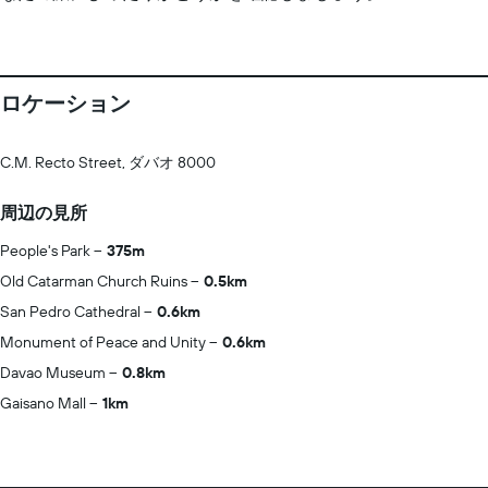
ロケーション
C.M. Recto Street, ダバオ 8000
周辺の見所
People's Park
375m
Old Catarman Church Ruins
0.5km
San Pedro Cathedral
0.6km
Monument of Peace and Unity
0.6km
Davao Museum
0.8km
Gaisano Mall
1km