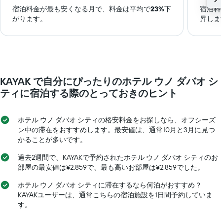
宿泊料金が最も安くなる月で、料金は平均で
23%
下
宿泊料
がります。
昇しま
KAYAK で自分にぴったりのホテル ウノ ダバオ シ
ティ​に宿泊する際のとっておきのヒント
ホテル ウノ ダバオ シティ​の格安料金をお探しなら、オフシーズ
ン中の滞在をおすすめします。最安値は、通常10月と3月​に見つ
かることが多いです。
過去2週間で、KAYAKで予約されたホテル ウノ ダバオ シティ​のお
部屋の最安値は¥2,859​で、最も高いお部屋は¥2,859​でした。
ホテル ウノ ダバオ シティ​に滞在するなら何泊がおすすめ？
KAYAKユーザーは、通常こちらの宿泊施設を1日間予約していま
す。