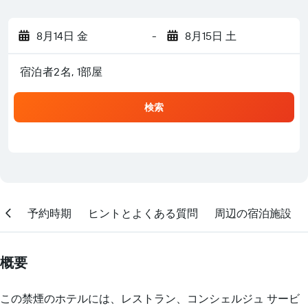
8月14日 金
-
8月15日 土
宿泊者2名, 1​部屋
検索
地
予約時期
ヒントとよくある質問
周辺の宿泊施設
概要
この禁煙のホテルには、レストラン、コンシェルジュ サービ