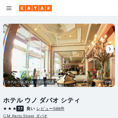
ホテル ウノ ダバオ シティの写真
1/39
ホテル ウノ ダバオ シティ
良い
レビュー588件
7.7
3つ星
C.M. Recto Street, ダバオ