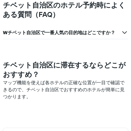
の
チベット自治区のホテル予約時によく
ま
客
す
室
ある質問（FAQ）
の
平
均
Wチベット自治区で一番人気の目的地はどこですか？
料
金
を
表
し
て
チベット自治区に滞在するならどこが
い
おすすめ？
ま
す
マップ機能を使えば各ホテルの正確な位置が一目で確認で
きるので、チベット自治区でおすすめのホテルが簡単に見
つかります。