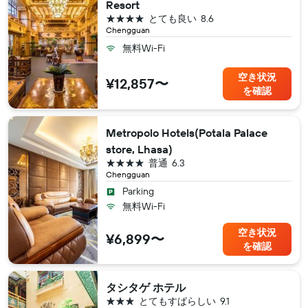
Resort
4つ星
とても良い
8.6
Chengguan
無料Wi-Fi
空き状況
¥12,857〜
を確認
Metropolo Hotels(Potala Palace
store, Lhasa)
4つ星
普通
6.3
Chengguan
Parking
無料Wi-Fi
空き状況
¥6,899〜
を確認
タシタゲ ホテル
3つ星
とてもすばらしい
9.1