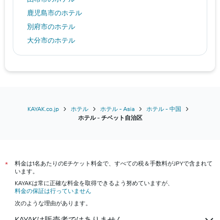
鹿児島市のホテル
別府市のホテル
大分市のホテル
マドリードのホテル
成田市のホテル
神戸市のホテル
甲府市のホテル
福岡市のホテル
KAYAK.co.jp
ホテル
ホテル - Asia
ホテル - 中国
​ホテル - チベット自治区​
仙台市のホテル
東京のホテル
京都市のホテル
料金は1名あたりのEチケット料金で、すべての税＆手数料がJPYで含まれて
沖縄市のホテル
*
います。
札幌市のホテル
KAYAKは常に正確な料金を取得できるよう努めていますが、
料金の保証は行っていません
名古屋市のホテル
次のような理由があります。
横浜市のホテル
KAYAKは販売者ではありません
箱根町のホテル