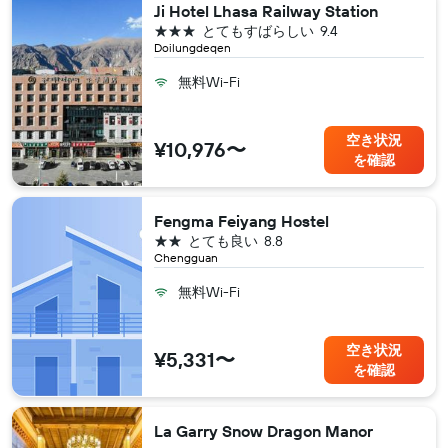
Ji Hotel Lhasa Railway Station
3つ星
とてもすばらしい
9.4
Doilungdeqen
無料Wi-Fi
空き状況
¥10,976〜
を確認
Fengma Feiyang Hostel
2つ星
とても良い
8.8
Chengguan
無料Wi-Fi
空き状況
¥5,331〜
を確認
La Garry Snow Dragon Manor