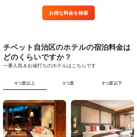
表
日
ホ
の
に
テ
お得な料金を検索
X
近
ル
軸
づ
ラ
1
く
ン
本
に
ク
は、
つ
ご
ホ
れ
チベット自治区のホテルの宿泊料金は
と
テ
て
に
ル
客
どのくらいですか？
集
ラ
室
計
一番人気＆お値打ちのホテルはこちらです
ン
料
し
ク
金
て
ご
が
表
4つ星以上
3つ星
2つ星以下
と
ど
示
の
の
し
カ
よ
た
テ
う
も
ゴ
に
の
リ
変
で
ー
化
す
を
す
表
表
る
の
し
か