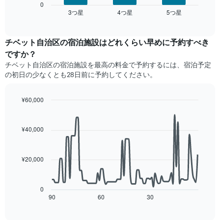
す。
は、
0
金
3​つ星​
4​つ星​
5​つ星​
表
過
End
を
of
の
去
interactive
ホ
Y
3
chart
テ
軸
日
チベット自治区の宿泊施設​はどれくらい早めに予約すべき
ル
1​
間
ですか？
ラ
本
に
チベット自治区​の宿泊施設​を最高の料金で予約するには、宿泊予定
ン
は、
見
ク
の初日の少なくとも28日前に予約してください。
客
つ
ご
室
か
と
の
っ
¥60,000
に
平
た
Line
Chart
集
均
今
graphic.
chart
計
料
週
with
¥40,000
し
90
金
末
て
data
を
の
表
points.
表
客
示
¥20,000
し
室
し
次
て
の
た
の
い
平
も
表
0
ま
均
の
は、
90
60
30
End
す
料
of
で
宿
金
interactive
す
泊
chart
を