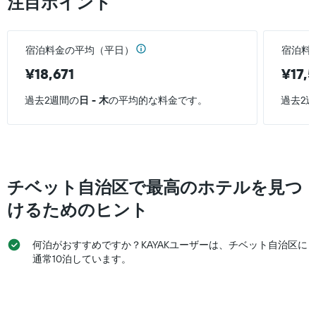
注目ポイント
日
し
ま
の
て
す。
客
い
表
室
ま
の
宿泊料金の平均（平日）
宿泊料
の
す
Y
平
表
¥18,671
¥17,
軸
均
の
1
料
Y
過去2週間の
日 - 木
の平均的な料金です。
過去2
本
金
軸
は、
を
1
過
表
本
去
し
は、
3
て
客
日
い
室
チベット自治区で最高のホテルを見つ
間
ま
の
に
す
平
けるためのヒント
見
均
つ
料
か
何泊がおすすめですか？KAYAKユーザーは、チベット自治区に
金
っ
を
通常10泊しています。
た
表
今
し
週
て
末
い