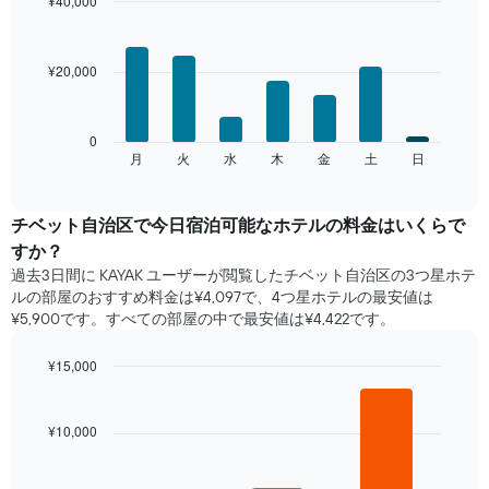
¥40,000
均
Bar
Chart
料
graphic.
chart
with
金
¥20,000
7
を
bars.
表
し
次
0
て
の
月
火
水
木
金
土
日
End
い
of
チ
ま
interactive
ャ
chart
す
ー
チベット自治区​で​今日宿泊可能な​ホテル​の料金はいくらで
表
ト
の
すか？
は、
X
過去3日間に KAYAK ユーザーが閲覧したチベット自治区の3つ星ホテ
曜
軸
ル​の部屋のおすすめ料金は¥4,097で、4つ星ホテルの最安値は
日
1​
¥5,900です。すべての部屋の中で最安値は¥4,422​です。
ご
本
と
は、
の
¥15,000
月
客
Bar
Chart
を
室
graphic.
chart
表
with
の
¥10,000
し
3
平
て
bars.
均
い
料