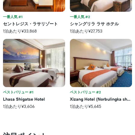
X
て
を
軸
い
表
1
ま
し
一番人気 #1
一番人気 #2
本
す。
て
セントレジス・ラサリゾート
シャングリラ ラサ ホテル
は、
表
い
ホ
1泊あたり¥33,868
1泊あたり¥27,753
の
ま
テ
Y
す
ル
軸
表
ラ
1
の
ン
本
X
ク
は、
軸
ご
過
1
と
去
本
の
3
は、
カ
日
宿
テ
間
泊
ベストバリュー #1
ベストバリュー #2
ゴ
に
ま
リ
Lhasa Shigatse Hotel
Xizang Hotel (Norbulingka shop)
見
で
ー
1泊あたり¥3,606
1泊あたり¥5,645
つ
の
を
か
日
表
っ
数
し
た
を
て
本
表
い