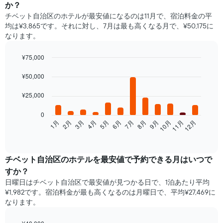
か？
チベット自治区のホテルが最安値になるのは11月で、宿泊料金の平
均は¥3,865です。それに対し、7月は最も高くなる月で、¥50,175に
なります。
¥75,000
Bar
Chart
graphic.
¥50,000
chart
with
12
¥25,000
bars.
0
次
1月
2月
3月
4月
5月
6月
7月
8月
9月
10月
11月
12月
の
End
of
表
interactive
は、
chart
月
チベット自治区​の​ホテルを最安値で予約できる月はいつで
ご
すか？
と
日曜日はチベット自治区で​最安値が見つかる日で、1泊あたり平均
の
¥1,982です。宿泊料金が最も高くなるのは月曜日で、平均¥27,469に
客
なります。
室
の
平