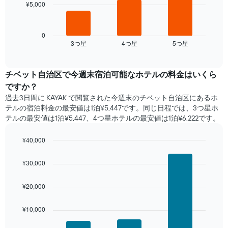
ま
¥5,000
次
金
す。
の
を
表
表
表
の
は、
0
し
Y
3​つ星​
4​つ星​
5​つ星​
過
End
て
of
軸
去
interactive
い
1​
3
chart
ま
本
日
チベット自治区​で​今週末宿泊可能な​ホテル​の料金はいくら
す
は、
間
ですか？
表
客
に
の
過去3日間に KAYAK で閲覧された今週末のチベット自治区​にあるホ
室
見
X
テル​の宿泊料金の最安値は1泊¥5,447です。同じ日程では、3つ星ホ
の
つ
軸
テルの最安値は1泊¥5,447、4つ星ホテル​の最安値​は1泊¥6,222​​です。
平
か
1​
均
っ
本
料
¥40,000
た
は、
金
本
Bar
Chart
曜
を
graphic.
chart
日
¥30,000
日
with
表
の
を
3
し
客
表
bars.
¥20,000
て
室
し
い
の
て
次
ま
平
¥10,000
い
の
す
均
ま
表
料