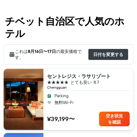
チベット自治区で人気のホ
テル
これは
8月16日​〜17日
の最安価格で
日付を変更する
す。
セントレジス・ラサリゾート
5つ星
とても良い
8.7
Chengguan
Parking
無料Wi-Fi
空き状況
¥39,199〜
を確認