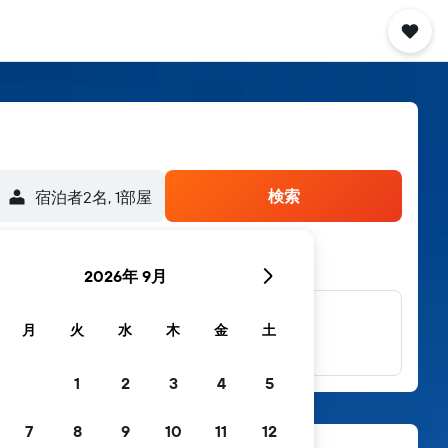
検索
宿泊者2名, 1​部屋
2026年 9月
他多数のブラン
月
火
水
木
金
土
ド
1
2
3
4
5
7
8
9
10
11
12