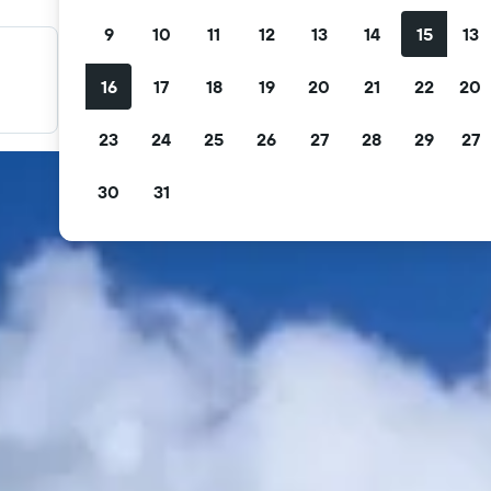
9
10
11
12
13
14
15
13
料金を絞り込み検索
16
17
18
19
20
21
22
20
無料キャンセル、無料朝食などで絞り込みできます。
23
24
25
26
27
28
29
27
30
31