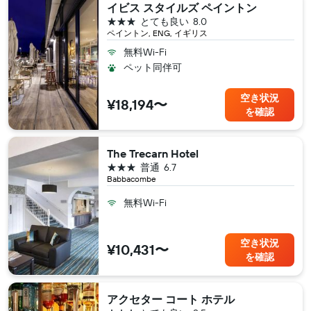
イビス スタイルズ ペイントン
3つ星
とても良い
8.0
ペイントン, ENG, イギリス
無料Wi-Fi
ペット同伴可
空き状況
¥18,194〜
を確認
The Trecarn Hotel
3つ星
普通
6.7
Babbacombe
無料Wi-Fi
空き状況
¥10,431〜
を確認
アクセター コート ホテル