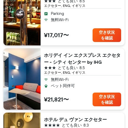
3つ星
とても良い
8.5
エクセター, ENG, イギリス
Parking
無料Wi-Fi
空き状況
¥17,017〜
を確認
ホリデイ イン エクスプレス エクセタ
ー - シティ センター by IHG
3つ星
とても良い
8.5
エクセター, ENG, イギリス
無料Wi-Fi
ペット同伴可
空き状況
¥21,821〜
を確認
ホテル デュ ヴァン エクセター
4つ星
とても良い
8.3