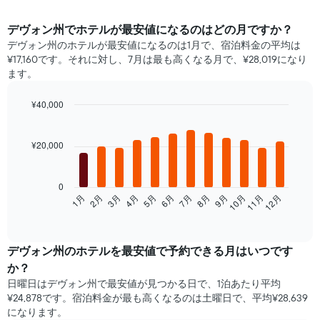
デヴォン州​で​ホテル​が最安値になるのはどの月ですか？
デヴォン州のホテルが最安値になるのは1月で、宿泊料金の平均は
¥17,160です。それに対し、7月は最も高くなる月で、¥28,019になり
ます。
¥40,000
Bar
Chart
graphic.
chart
with
¥20,000
12
bars.
0
次
1月
2月
3月
4月
5月
6月
7月
8月
9月
10月
11月
12月
の
End
of
表
interactive
は、
chart
月
デヴォン州​の​ホテルを最安値で予約できる月はいつです
ご
か？
と
日曜日はデヴォン州で​最安値が見つかる日で、1泊あたり平均
の
¥24,878です。宿泊料金が最も高くなるのは土曜日で、平均¥28,639
客
になります。
室