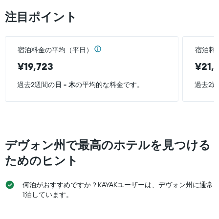
て
本
表
い
注目ポイント
日
し
ま
の
て
す。
客
い
表
室
ま
の
宿泊料金の平均（平日）
宿泊料
の
す
Y
平
表
¥19,723
¥21,
軸
均
の
1
料
Y
過去2週間の
日 - 木
の平均的な料金です。
過去2
本
金
軸
は、
を
1
過
表
本
去
し
は、
3
て
客
日
い
室
デヴォン州で最高のホテルを見つける
間
ま
の
に
す
平
ためのヒント
見
均
つ
料
か
何泊がおすすめですか？KAYAKユーザーは、デヴォン州に通常
金
っ
を
1泊しています。
た
表
今
し
週