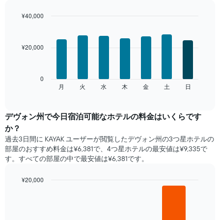
の
平
¥40,000
均
Bar
Chart
料
graphic.
chart
with
金
¥20,000
7
を
bars.
表
し
次
0
て
の
月
火
水
木
金
土
日
End
い
of
チ
ま
interactive
ャ
chart
す
ー
デヴォン州​で​今日宿泊可能な​ホテル​の料金はいくらです
表
ト
の
か？
は、
X
過去3日間に KAYAK ユーザーが閲覧したデヴォン州の3つ星ホテル​の
曜
軸
部屋のおすすめ料金は¥6,381で、4つ星ホテルの最安値は¥9,335で
日
1​
す。すべての部屋の中で最安値は¥6,381​です。
ご
本
と
は、
の
¥20,000
月
客
Bar
Chart
を
室
graphic.
chart
表
with
の
し
3
平