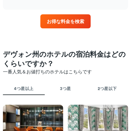
で
宿
金
interactive
す
泊
chart
を
表
日
ホ
の
に
テ
お得な料金を検索
X
近
ル
軸
づ
ラ
1
く
ン
本
に
ク
は、
つ
ご
ホ
れ
デヴォン州のホテルの宿泊料金はどの
と
テ
て
に
ル
客
くらいですか？
集
ラ
室
計
一番人気＆お値打ちのホテルはこちらです
ン
料
し
ク
金
て
ご
が
表
4つ星以上
3つ星
2つ星以下
と
ど
示
の
の
し
カ
よ
た
テ
う
も
ゴ
に
の
リ
変
で
ー
化
す
を
す
表