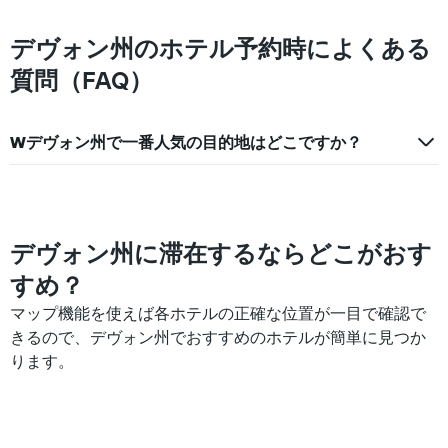
て
末
い
の
デヴォン州のホテル予約時によくある
ま
客
す
室
質問（FAQ）
の
平
均
Wデヴォン州で一番人気の目的地はどこですか？
料
金
を
表
し
て
デヴォン州に滞在するならどこがおす
い
すめ？
ま
す
マップ機能を使えば各ホテルの正確な位置が一目で確認で
きるので、デヴォン州でおすすめのホテルが簡単に見つか
ります。