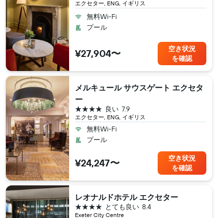
エクセター, ENG, イギリス
無料Wi-Fi
プール
空き状況
¥27,904〜
を確認
メルキュール サウスゲート エクセタ
ー
4つ星
良い
7.9
エクセター, ENG, イギリス
無料Wi-Fi
プール
空き状況
¥24,247〜
を確認
レオナルドホテル エクセター
4つ星
とても良い
8.4
Exeter City Centre