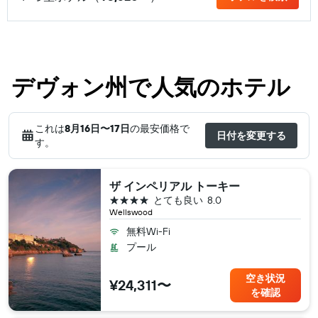
デヴォン州で人気のホテル
これは
8月16日​〜17日
の最安価格で
日付を変更する
す。
ザ インペリアル トーキー
4つ星
とても良い
8.0
Wellswood
無料Wi-Fi
プール
空き状況
¥24,311〜
を確認