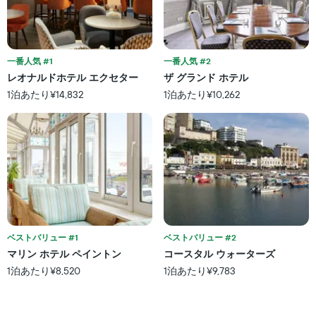
表
る
の
し
か
X
て
を
軸
い
表
1
ま
し
一番人気 #1
一番人気 #2
本
す。
て
レオナルドホテル エクセター
ザ グランド ホテル
は、
表
い
ホ
1泊あたり¥14,832
1泊あたり¥10,262
の
ま
テ
Y
す
ル
軸
表
ラ
1
の
ン
本
X
ク
は、
軸
ご
過
1
と
去
本
の
3
は、
カ
日
宿
テ
間
泊
ベストバリュー #1
ベストバリュー #2
ゴ
に
ま
リ
マリン ホテル ペイントン
コースタル ウォーターズ
見
で
ー
1泊あたり¥8,520
1泊あたり¥9,783
つ
の
を
か
日
表
っ
数
し
た
を