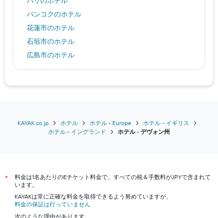
パリのホテル
バンコクのホテル
花蓮市のホテル
石垣市のホテル
広島市のホテル
札幌市のホテル
北杜市のホテル
金沢市のホテル
八王子市のホテル
指宿市のホテル
KAYAK.co.jp
ホテル
ホテル - Europe
ホテル - イギリス
ホテル - イングランド
​ホテル - デヴォン州​
アナハイムのホテル
大阪市のホテル
福岡市のホテル
料金は1名あたりのEチケット料金で、すべての税＆手数料がJPYで含まれて
京都市のホテル
*
います。
沖縄市のホテル
KAYAKは常に正確な料金を取得できるよう努めていますが、
料金の保証は行っていません
神戸市のホテル
次のような理由があります。