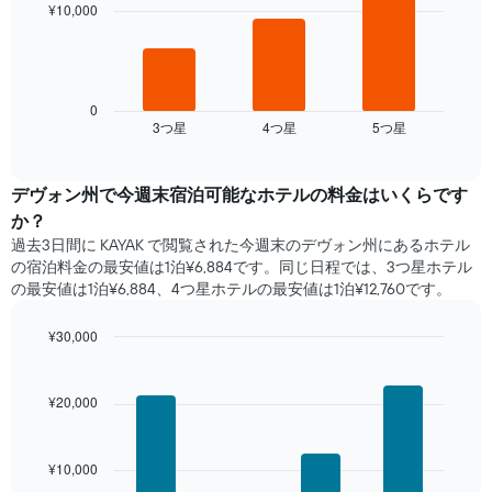
て
bars.
¥10,000
均
い
料
ま
次
金
す。
の
を
表
表
表
の
は、
0
し
Y
3​つ星​
4​つ星​
5​つ星​
過
End
て
of
軸
去
interactive
い
1​
3
chart
ま
本
日
デヴォン州​で​今週末宿泊可能な​ホテル​の料金はいくらです
す
は、
間
か？
表
客
に
の
過去3日間に KAYAK で閲覧された今週末のデヴォン州​にあるホテル​
室
見
X
の宿泊料金の最安値は1泊¥6,884です。同じ日程では、3つ星ホテル
の
つ
軸
の最安値は1泊¥6,884、4つ星ホテル​の最安値​は1泊¥12,760​​です。
平
か
1​
均
っ
本
料
¥30,000
た
は、
金
本
Bar
Chart
曜
を
graphic.
chart
日
日
with
表
の
¥20,000
を
4
し
客
表
bars.
て
室
し
い
の
¥10,000
て
次
ま
平