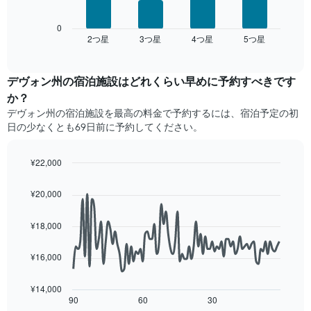
い
の
す
均
ま
表
料
す。
は、
0
金
2​つ星​
3​つ星​
4​つ星​
5​つ星​
表
過
End
を
of
の
去
interactive
ホ
Y
3
chart
テ
軸
日
デヴォン州の宿泊施設​はどれくらい早めに予約すべきです
ル
1​
間
か？
ラ
本
に
デヴォン州​の宿泊施設​を最高の料金で予約するには、宿泊予定の初
ン
は、
見
ク
日の少なくとも69日前に予約してください。
客
つ
ご
室
か
と
の
っ
¥22,000
に
平
た
Line
Chart
集
均
今
graphic.
chart
計
¥20,000
料
週
with
し
90
金
末
て
data
を
の
¥18,000
表
points.
表
客
示
し
室
¥16,000
し
次
て
の
た
の
い
平
も
表
¥14,000
ま
均
の
は、
90
60
30
End
す
料
of