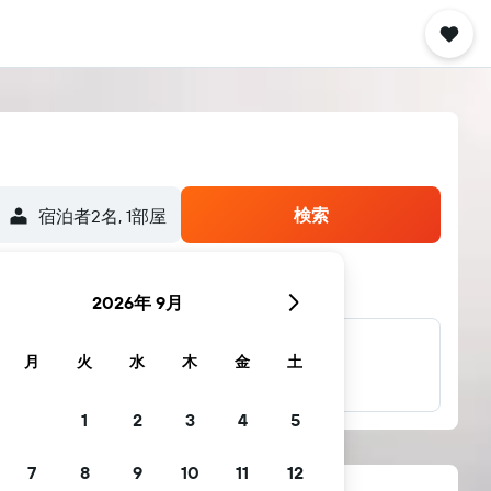
検索
宿泊者2名, 1​部屋
2026年 9月
他多数のブラン
月
火
水
木
金
土
ド
1
2
3
4
5
7
8
9
10
11
12