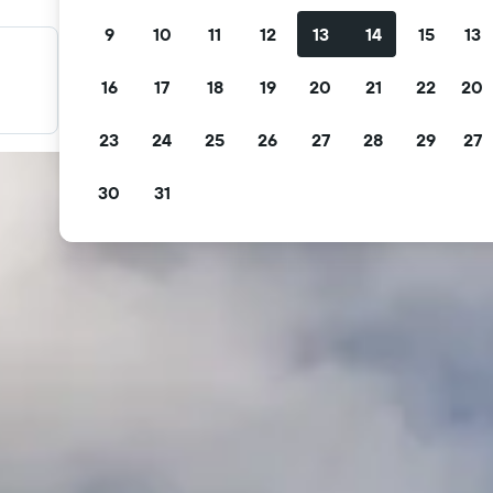
9
10
11
12
13
14
15
13
料金を絞り込み検索
16
17
18
19
20
21
22
20
無料キャンセル、無料朝食などで絞り込みできます。
23
24
25
26
27
28
29
27
30
31