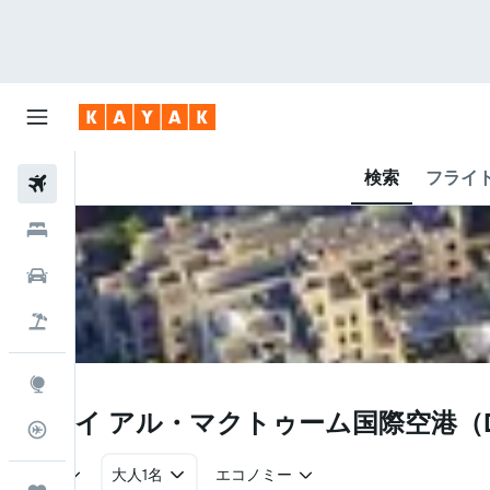
検索
フライ
航空券
ホテル
レンタカー
航空券+ホテル
Explore
DWC
ドバイ アル・マクトゥーム国際空港​（
フライトトラッカー
往復
大人1名
エコノミー