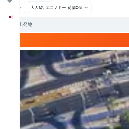
Trips
往復
​大人1名, エコノミー, 荷物0個
日本語