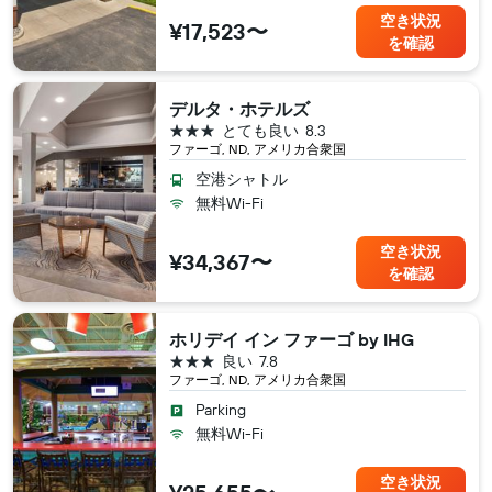
空き状況
¥17,523〜
を確認
デルタ・ホテルズ
3つ星
とても良い
8.3
ファーゴ, ND, アメリカ合衆国
空港シャトル
無料Wi-Fi
空き状況
¥34,367〜
を確認
ホリデイ イン ファーゴ by IHG
3つ星
良い
7.8
ファーゴ, ND, アメリカ合衆国
Parking
無料Wi-Fi
空き状況