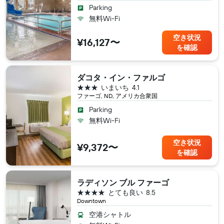
Parking
無料Wi-Fi
空き状況
¥16,127〜
を確認
ダコタ・イン・ファルゴ
3つ星
いまいち
4.1
ファーゴ, ND, アメリカ合衆国
Parking
無料Wi-Fi
空き状況
¥9,372〜
を確認
ラディソン ブル ファーゴ
4つ星
とても良い
8.5
Downtown
空港シャトル