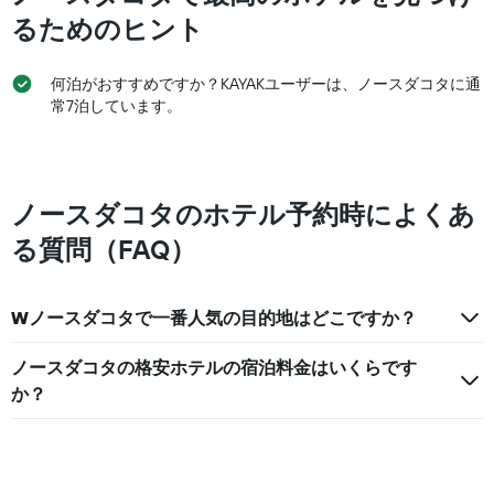
客
い
表
るためのヒント
室
ま
の
の
す
Y
平
表
軸
何泊がおすすめですか？KAYAKユーザーは、ノースダコタに通
均
の
1
常7泊しています。
料
Y
本
金
軸
は、
を
1
過
表
本
去
し
は、
3
ノースダコタのホテル予約時によくあ
て
客
日
い
室
間
る質問（FAQ）
ま
の
に
す
平
見
均
つ
Wノースダコタで一番人気の目的地はどこですか？
料
か
金
っ
を
ノースダコタの格安ホテルの宿泊料金はいくらです
た
表
今
か？
し
週
て
末
い
の
ま
客
す
室