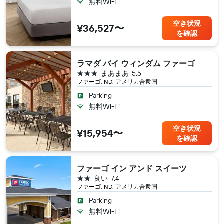
無料Wi-Fi
空き状況
¥36,527〜
を確認
ラマダ バイ ウィンダム ファーゴ
3つ星
まあまあ
5.5
ファーゴ, ND, アメリカ合衆国
Parking
無料Wi-Fi
空き状況
¥15,954〜
を確認
ファーゴ イン アンド スイーツ
2つ星
良い
7.4
ファーゴ, ND, アメリカ合衆国
Parking
無料Wi-Fi