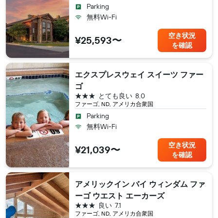
Parking
無料Wi-Fi
空き状況
¥25,593〜
を確認
エクスプレスウェイ スイーツ ファー
ゴ
3つ星
とても良い
8.0
ファーゴ, ND, アメリカ合衆国
Parking
無料Wi-Fi
空き状況
¥21,039〜
を確認
アメリックイン バイ ウィンダム ファ
ーゴ ウエスト エーカーズ
3つ星
良い
7.1
ファーゴ, ND, アメリカ合衆国