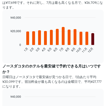
は¥17,698です。それに対し、7月は最も高くなる月で、¥26,709にな
ります。
¥40,000
Bar
Chart
graphic.
chart
with
¥20,000
12
bars.
0
次
1月
2月
3月
4月
5月
6月
7月
8月
9月
10月
11月
12月
の
End
of
表
interactive
は、
chart
月
ノースダコタ​の​ホテルを最安値で予約できる月はいつです
ご
か？
と
日曜日はノースダコタで​最安値が見つかる日で、1泊あたり平均
の
¥20,099です。宿泊料金が最も高くなるのは金曜日で、平均¥27,777
客
になります。
室
の
平
¥40,000
均
Bar
Chart
料
graphic.
chart