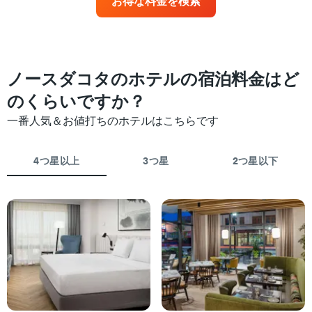
お得な料金を検索
X
近
ル
軸
づ
ラ
1
く
ン
本
に
ク
は、
つ
ご
ホ
れ
ノースダコタのホテルの宿泊料金はど
と
テ
て
に
ル
客
のくらいですか？
集
ラ
室
計
一番人気＆お値打ちのホテルはこちらです
ン
料
し
ク
金
て
ご
が
表
4つ星以上
3つ星
2つ星以下
と
ど
示
の
の
し
カ
よ
た
テ
う
も
ゴ
に
の
リ
変
で
ー
化
す
を
す
表
表
る
の
し
か
X
て
を
軸
い
表