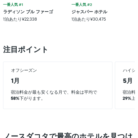
1
ま
し
一番人気 #1
一番人気 #2
本
す。
て
ラディソン ブル ファーゴ
ジャスパー ホテル
は、
表
い
ホ
1泊あたり¥22,338
1泊あたり¥30,475
の
ま
テ
Y
す
ル
軸
表
ラ
1
の
ン
本
X
ク
注目ポイント
は、
軸
ご
過
1
と
去
本
の
3
は、
オフシーズン
ハイシ
カ
日
宿
テ
1月
5月
間
泊
ゴ
に
ま
リ
見
で
宿泊料金が最も安くなる月で、料金は平均で
宿泊料
ー
つ
の
58%
下がります。
29%
上
を
か
日
表
っ
数
し
た
を
て
本
表
い
日
し
ま
の
て
ノースダコタで最高のホテルを見つけ
す。