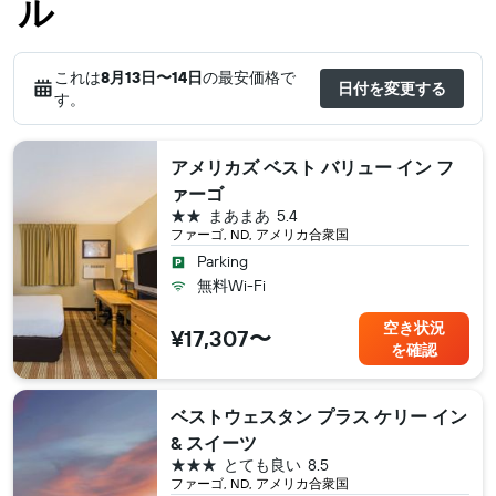
ル
これは
8月13日​〜14日
の最安価格で
日付を変更する
す。
アメリカズ ベスト バリュー イン フ
ァーゴ
2つ星
まあまあ
5.4
ファーゴ, ND, アメリカ合衆国
Parking
無料Wi-Fi
空き状況
¥17,307〜
を確認
ベストウェスタン プラス ケリー イン
& スイーツ
3つ星
とても良い
8.5
ファーゴ, ND, アメリカ合衆国