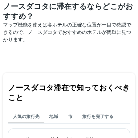
ノースダコタに滞在するならどこがお
の
平
すすめ？
均
料
マップ機能を使えば各ホテルの正確な位置が一目で確認で
金
きるので、ノースダコタでおすすめのホテルが簡単に見つ
を
かります。
表
し
て
い
ま
す
ノースダコタ​滞在で知っておくべき
こと
人気の旅行先
地域
市
旅行を完了する