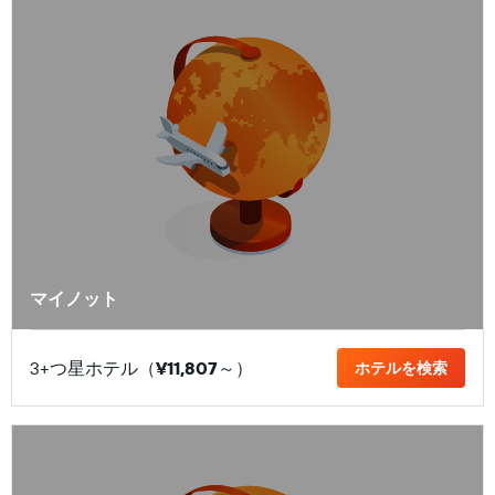
マイノット
3+つ星ホテル（
¥11,807
​～）
ホテルを検索