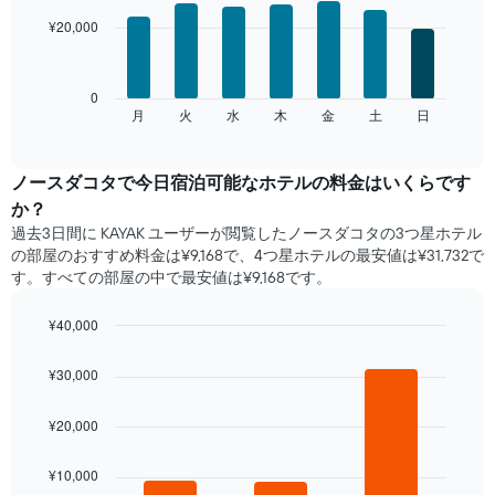
with
金
¥20,000
7
を
bars.
表
し
次
0
て
の
月
火
水
木
金
土
日
End
い
of
チ
ま
interactive
ャ
chart
す
ー
ノースダコタ​で​今日宿泊可能な​ホテル​の料金はいくらです
表
ト
の
か？
は、
X
過去3日間に KAYAK ユーザーが閲覧したノースダコタの3つ星ホテル​
曜
軸
の部屋のおすすめ料金は¥9,168で、4つ星ホテルの最安値は¥31,732で
日
1​
す。すべての部屋の中で最安値は¥9,168​です。
ご
本
と
は、
の
¥40,000
月
客
Bar
Chart
を
室
graphic.
chart
表
¥30,000
with
の
し
3
平
て
bars.
¥20,000
均
い
料
ま
次
金
¥10,000
す。
の
を