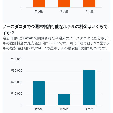
表
表
表
の
は、
0
し
Y
2​つ星​
3​つ星​
4​つ星​
過
End
て
of
軸
去
interactive
い
1​
3
chart
ま
本
日
ノースダコタ​で​今週末宿泊可能な​ホテル​の料金はいくらで
す
は、
間
すか？
表
客
に
の
過去3日間に KAYAK で閲覧された今週末のノースダコタ​にあるホテ
室
見
X
ル​の宿泊料金の最安値は1泊¥10,034です。同じ日程では、3つ星ホテ
の
つ
軸
ルの最安値は1泊¥10,034、4つ星ホテル​の最安値​は1泊¥31,269​​です。
平
か
1​
均
っ
本
料
¥40,000
た
は、
金
本
Bar
Chart
曜
を
graphic.
chart
日
¥30,000
日
with
表
の
を
3
し
客
表
bars.
¥20,000
て
室
し
い
の
て
次
ま
平
¥10,000
い
の
す
均
ま
表
料
す。
は、
0
金
2​つ星​
3​つ星​
4​つ星​
表
過
End
を
of