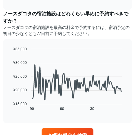
の
去
interactive
ホ
Y
3
chart
テ
軸
日
ノースダコタの宿泊施設​はどれくらい早めに予約すべきで
ル
1​
間
すか？
ラ
本
に
ノースダコタ​の宿泊施設​を最高の料金で予約するには、宿泊予定の
ン
は、
見
ク
初日の少なくとも77日前に予約してください。
客
つ
ご
室
か
と
の
っ
¥35,000
に
平
た
Line
Chart
集
均
今
graphic.
chart
計
¥30,000
料
週
with
し
90
金
末
て
data
を
の
¥25,000
表
points.
表
客
示
し
室
¥20,000
し
次
て
の
た
の
い
平
も
表
¥15,000
ま
均
の
は、
90
60
30
End
す
料
of
で
宿
金
interactive
す
泊
chart
を
表
日
ホ
の
に
テ