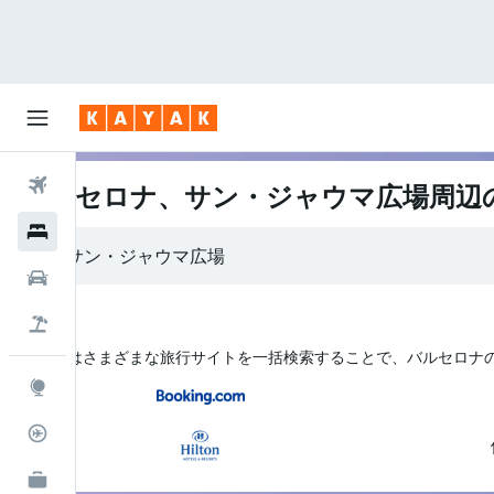
航空券
バルセロナ、サン・ジャウマ広場周辺
ホテル
レンタカー
航空券+ホテル
KAYAK はさまざまな旅行サイトを一括検索することで、バルセロナ
Explore
フライトトラッカー
KAYAK for Business
NEW