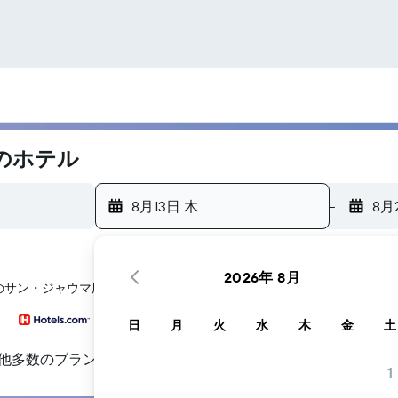
のホテル
8月13日 木
-
8月
2026年 8月
​のサン・ジャウマ広場​周辺にあるホテル探しをお手伝いします
日
月
火
水
木
金
土
他多数のブランド
1