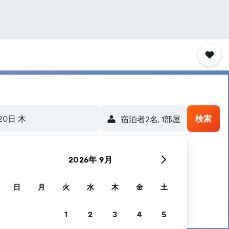
20日 木
検索
宿泊者2名, 1​部屋
2026年 9月
日
月
火
水
木
金
土
1
2
3
4
5