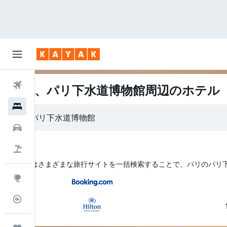
航空券
パリ、パリ下水道博物館周辺のホテル
ホテル
レンタカー
航空券+ホテル
KAYAK はさまざまな旅行サイトを一括検索することで、パリ​のパ
Explore
フライトトラッカー