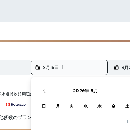
8月15日 土
-
8月
2026年 8月
リ下水道博物館​周辺にあるホテル探しをお手伝いします
日
月
火
水
木
金
土
他多数のブランド
1