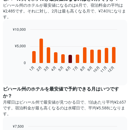
ビハール州のホテルが最安値になるのは6月で、宿泊料金の平均は
¥2,485です。それに対し、2月は最も高くなる月で、¥7,401になりま
す。
¥10,000
Bar
Chart
graphic.
chart
with
¥5,000
12
bars.
0
次
1月
2月
3月
4月
5月
6月
7月
8月
9月
10月
11月
12月
の
End
of
表
interactive
は、
chart
月
ビハール州​の​ホテルを最安値で予約できる月はいつです
ご
か？
と
月曜日はビハール州で​最安値が見つかる日で、1泊あたり平均¥2,657
の
です。宿泊料金が最も高くなるのは水曜日で、平均¥5,588になりま
客
す。
室
の
平
¥7,500