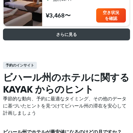
空き状況
¥3,468〜
を確認
さらに見る
予約のインサイト
ビハール州の​ホテルに関する
KAYAK からのヒント
季節的な動向、予約に最適なタイミング、その他のデータ
に基づいたヒントを見つけてビハール州の滞在を安心して
計画しましょう
ビハール州​で​ホテル​が最安値になるのはどの月ですか？