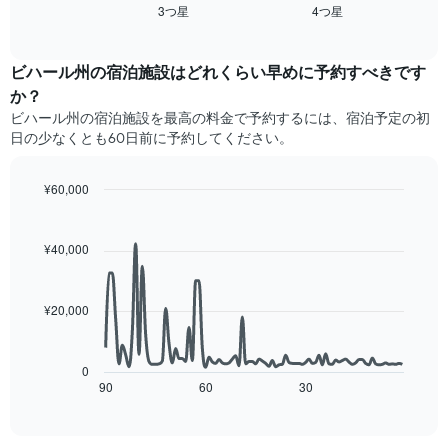
金
3​つ星​
4​つ星​
表
過
End
を
of
の
去
interactive
ホ
Y
3
chart
テ
軸
日
ビハール州の宿泊施設​はどれくらい早めに予約すべきです
ル
1​
間
か？
ラ
本
に
ビハール州​の宿泊施設​を最高の料金で予約するには、宿泊予定の初
ン
は、
見
ク
日の少なくとも60日前に予約してください。
客
つ
ご
室
か
と
の
っ
¥60,000
に
平
た
Line
Chart
集
均
今
graphic.
chart
計
料
週
with
¥40,000
し
90
金
末
て
data
を
の
表
points.
表
客
示
¥20,000
し
室
し
次
て
の
た
の
い
平
も
表
0
ま
均
の
は、
90
60
30
End
す
料
of
で
宿
金
interactive
す
泊
chart
を
表
日