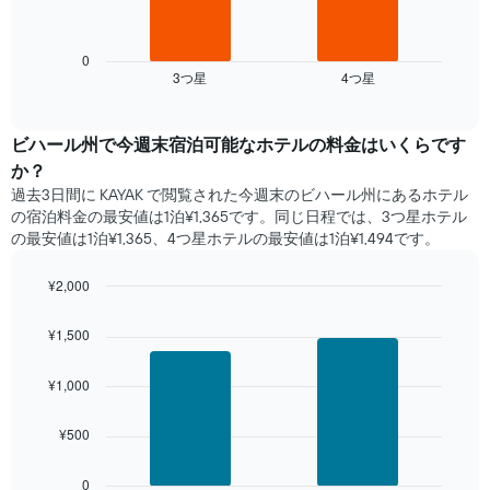
金
す。
の
を
表
表
表
の
は、
0
し
Y
3​つ星​
4​つ星​
過
End
て
of
軸
去
interactive
い
1​
3
chart
ま
本
日
ビハール州​で​今週末宿泊可能な​ホテル​の料金はいくらです
す
は、
間
か？
表
客
に
の
過去3日間に KAYAK で閲覧された今週末のビハール州​にあるホテル​
室
見
X
の宿泊料金の最安値は1泊¥1,365です。同じ日程では、3つ星ホテル
の
つ
軸
の最安値は1泊¥1,365、4つ星ホテル​の最安値​は1泊¥1,494​​です。
平
か
1​
均
っ
本
料
¥2,000
た
は、
金
本
Bar
Chart
曜
を
graphic.
chart
日
¥1,500
日
with
表
の
を
2
し
客
表
bars.
¥1,000
て
室
し
い
の
て
次
ま
平
¥500
い
の
す
均
ま
表
料
す。
は、
0