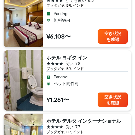
とても良い
8.5
ブッダガヤ, BR, インド
Parking
無料Wi-Fi
空き状況
¥6,108〜
を確認
ホテル ヨギタ イン
4つ星
良い
7.8
ブッダガヤ, BR, インド
Parking
ペット同伴可
空き状況
¥1,261〜
を確認
ホテル デルタ インターナショナル
4つ星
良い
7.7
ブッダガヤ, BR, インド