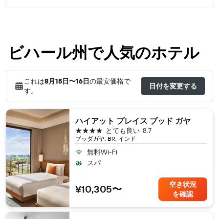
ビハール州で人気のホテル
これは
8月15日​〜16日
の最安価格で
日付を変更する
す。
ハイアット プレイス ブッド ガヤ
4つ星
とても良い
8.7
ブッダガヤ, BR, インド
無料Wi-Fi
スパ
空き状況
¥10,305〜
を確認