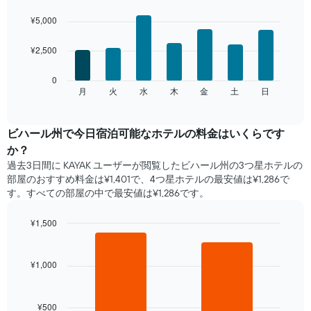
均
Bar
Chart
料
graphic.
chart
¥5,000
with
金
7
を
¥2,500
bars.
表
し
次
0
て
の
月
火
水
木
金
土
日
End
い
of
チ
ま
interactive
ャ
chart
す
ー
ビハール州​で​今日宿泊可能な​ホテル​の料金はいくらです
表
ト
の
か？
は、
X
過去3日間に KAYAK ユーザーが閲覧したビハール州の3つ星ホテル​の
曜
軸
部屋のおすすめ料金は¥1,401で、4つ星ホテルの最安値は¥1,286で
日
1​
す。すべての部屋の中で最安値は¥1,286​です。
ご
本
と
は、
の
¥1,500
月
客
Bar
Chart
を
室
graphic.
chart
表
with
の
¥1,000
し
2
平
て
bars.
均
い
料
ま
¥500
次