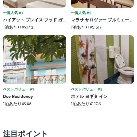
て
を
軸
い
表
1
ま
し
一番人気 #1
一番人気 #2
本
す。
て
ハイアット プレイス ブッド ガヤ
マラサ サロヴァー プルミエール 
は、
表
い
ホ
1泊あたり¥9,143
1泊あたり¥5,517
の
ま
テ
Y
す
ル
軸
表
ラ
1
の
ン
本
X
ク
は、
軸
ご
過
1
と
去
本
の
3
は、
カ
日
宿
テ
間
泊
ベストバリュー #1
ベストバリュー #2
ゴ
に
ま
リ
Dev Residency
ホテル ヨギタ イン
見
で
ー
1泊あたり¥946
1泊あたり¥1,103
つ
の
を
か
日
表
っ
数
し
た
を
て
本
表
い
注目ポイント
日
し
ま