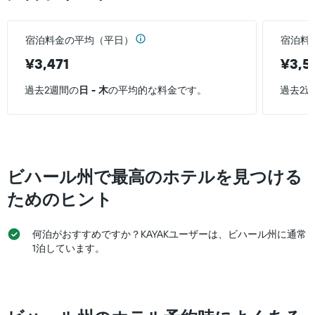
の
て
す。
客
い
表
室
ま
の
宿泊料金の平均（平日）
宿泊料
の
す
Y
平
表
¥3,471
¥3,5
軸
均
の
1
料
Y
過去2週間の
日 - 木
の平均的な料金です。
過去2
本
金
軸
は、
を
1
過
表
本
去
し
は、
3
て
客
日
い
室
ビハール州で最高のホテルを見つける
間
ま
の
に
す
平
ためのヒント
見
均
つ
料
か
何泊がおすすめですか？KAYAKユーザーは、ビハール州に通常
金
っ
を
1泊しています。
た
表
今
し
週
て
末
い
の
ま