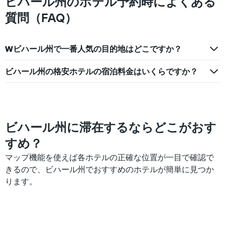
ビハール州のホテル予約時によくある
客
す
室
質問（FAQ）
の
平
均
Wビハール州で一番人気の目的地はどこですか？
料
金
を
ビハール州の格安ホテルの宿泊料金はいくらですか？
表
し
て
い
ま
ビハール州に滞在するならどこがおす
す
すめ？
マップ機能を使えば各ホテルの正確な位置が一目で確認で
きるので、ビハール州でおすすめのホテルが簡単に見つか
ります。