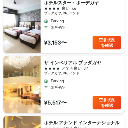
ホテルスター・ボーデガヤ
4つ星
良い
7.6
ブッダガヤ, BR, インド
Parking
無料Wi-Fi
空き状況
¥3,153〜
を確認
ザ インペリアル ブッダガヤ
4つ星
とても良い
8.4
ブッダガヤ, BR, インド
Parking
無料Wi-Fi
空き状況
¥5,517〜
を確認
ホテル アナンド インターナショナル
4つ星