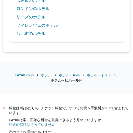
広島市のホテル
ロンドンのホテル
リーズのホテル
フィレンツェのホテル
台北市のホテル
佐賀市のホテル
安曇野市のホテル
鳥羽市のホテル
ホノルルのホテル
バンコクのホテル
KAYAK.co.jp
ホテル
ホテル - Asia
ホテル - インド
​ホテル - ビハール州​
松本市のホテル
広州市のホテル
大阪市のホテル
料金は1名あたりのEチケット料金で、すべての税＆手数料がJPYで含まれて
京都市のホテル
*
います。
沖縄市のホテル
KAYAKは常に正確な料金を取得できるよう努めていますが、
料金の保証は行っていません
神戸市のホテル
次のような理由があります。