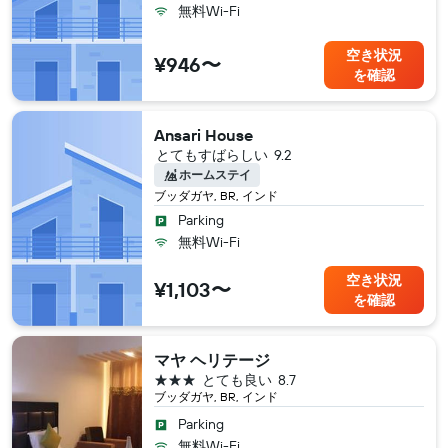
無料Wi-Fi
空き状況
¥946〜
を確認
Ansari House
とてもすばらしい
9.2
ホームステイ
ブッダガヤ, BR, インド
Parking
無料Wi-Fi
空き状況
¥1,103〜
を確認
マヤ ヘリテージ
3つ星
とても良い
8.7
ブッダガヤ, BR, インド
Parking
無料Wi-Fi