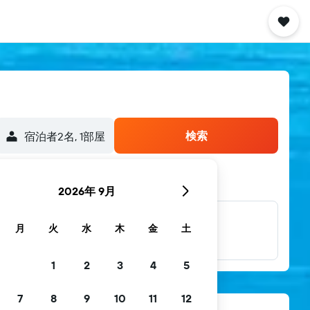
検索
宿泊者2名, 1​部屋
2026年 9月
他多数のブラン
月
火
水
木
金
土
ド
1
2
3
4
5
7
8
9
10
11
12