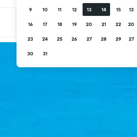
9
10
11
12
13
14
15
13
料金を絞り込み検索
16
17
18
19
20
21
22
20
無料キャンセル、無料朝食などで絞り込みできます。
23
24
25
26
27
28
29
27
30
31