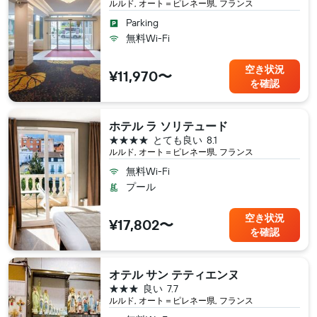
ルルド, オート＝ピレネー県, フランス
Parking
無料Wi-Fi
空き状況
¥11,970〜
を確認
ホテル ラ ソリテュード
4つ星
とても良い
8.1
ルルド, オート＝ピレネー県, フランス
無料Wi-Fi
プール
空き状況
¥17,802〜
を確認
オテル サン テティエンヌ
3つ星
良い
7.7
ルルド, オート＝ピレネー県, フランス