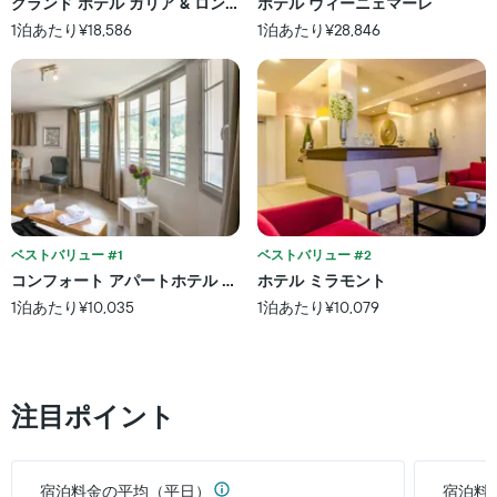
と
グランド ホテル ガリア & ロンドレス
ホテル ヴィーニェマーレ
ル
に
1泊あたり¥18,586
1泊あたり¥28,846
ラ
集
ン
計
ク
し
ご
て
と
表
の
示
カ
し
テ
た
ゴ
も
リ
の
ー
で
ベストバリュー #1
ベストバリュー #2
を
す
コンフォート アパートホテル ルルド ロルダ
ホテル ミラモント
表
表
し
1泊あたり¥10,035
1泊あたり¥10,079
の
て
X
い
軸
ま
1
す。
本
注目ポイント
表
は、
の
ホ
Y
テ
軸
ル
宿泊料金の平均（平日）
宿泊料
1