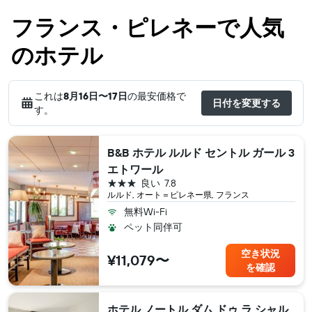
フランス・ピレネーで人気
のホテル
これは
8月16日​〜17日
の最安価格で
日付を変更する
す。
B&B ホテル ルルド セントル ガール 3
エトワール
3つ星
良い
7.8
ルルド, オート＝ピレネー県, フランス
無料Wi-Fi
ペット同伴可
空き状況
¥11,079〜
を確認
ホテル ノートル ダム ドゥ ラ シャル