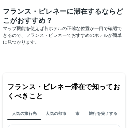
を
は、
表
フランス・ピレネーに滞在するならど
過
し
去
て
こがおすすめ？
3
い
日
マップ機能を使えば各ホテルの正確な位置が一目で確認で
ま
間
す
きるので、フランス・ピレネーでおすすめのホテルが簡単
に
に見つかります。
見
つ
か
っ
た
今
週
末
フランス・ピレネー​滞在で知ってお
の
客
くべきこと
室
の
平
均
人気の旅行先
人気の都市
市
旅行を完了する
料
金