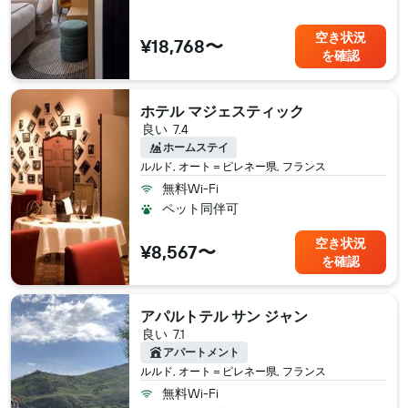
空き状況
¥18,768〜
を確認
ホテル マジェスティック
良い
7.4
ホームステイ
ルルド, オート＝ピレネー県, フランス
無料Wi-Fi
ペット同伴可
空き状況
¥8,567〜
を確認
アパルトテル サン ジャン
良い
7.1
アパートメント
ルルド, オート＝ピレネー県, フランス
無料Wi-Fi