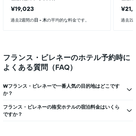
ラ
本
¥19,023
¥21,
ン
は、
ク
過
ご
過去2週間の
日 - 木
の平均的な料金です。
過去2
去
と
3
の
日
カ
間
テ
に
ゴ
見
リ
フランス・ピレネーのホテル予約時に
つ
ー
か
よくある質問（FAQ）
を
っ
表
た
し
本
て
Wフランス・ピレネーで一番人気の目的地はどこです
日
い
の
か？
ま
客
す。
室
表
フランス・ピレネーの格安ホテルの宿泊料金はいくら
の
の
ですか？
平
Y
均
軸
料
1
金
本