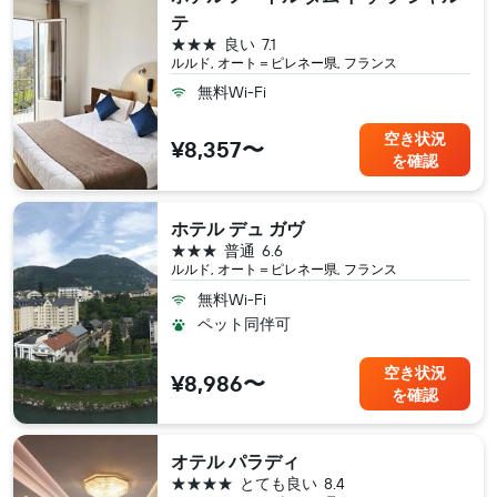
テ
3つ星
良い
7.1
ルルド, オート＝ピレネー県, フランス
無料Wi-Fi
空き状況
¥8,357〜
を確認
ホテル デュ ガヴ
3つ星
普通
6.6
ルルド, オート＝ピレネー県, フランス
無料Wi-Fi
ペット同伴可
空き状況
¥8,986〜
を確認
オテル パラディ
4つ星
とても良い
8.4