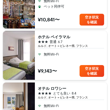
無料Wi-Fi
ペット同伴可
空き状況
¥10,841〜
を確認
ホテル ペイラマル
3つ星
普通
6.7
ルルド, オート＝ピレネー県, フランス
無料Wi-Fi
空き状況
¥9,143〜
を確認
オテル ロワシー
4つ星
とても良い
8.4
ルルド, オート＝ピレネー県, フランス
無料Wi-Fi