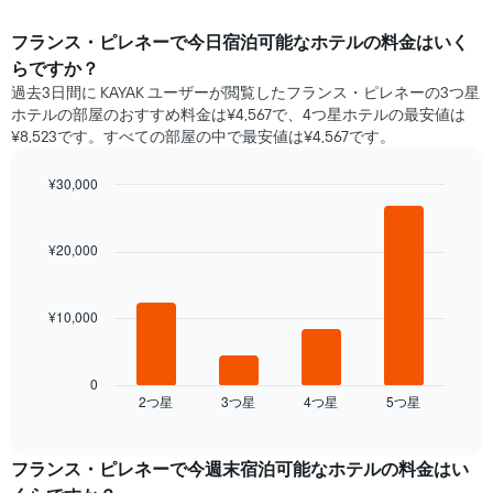
フランス・ピレネー​で​今日宿泊可能な​ホテル​の料金はいく
らですか？
過去3日間に KAYAK ユーザーが閲覧したフランス・ピレネーの3つ星
ホテル​の部屋のおすすめ料金は¥4,567で、4つ星ホテルの最安値は
¥8,523です。すべての部屋の中で最安値は¥4,567​です。
¥30,000
Bar
Chart
graphic.
chart
with
¥20,000
4
bars.
¥10,000
次
の
表
は、
0
2​つ星​
3​つ星​
4​つ星​
5​つ星​
過
End
of
去
interactive
3
chart
日
フランス・ピレネー​で​今週末宿泊可能な​ホテル​の料金はい
間