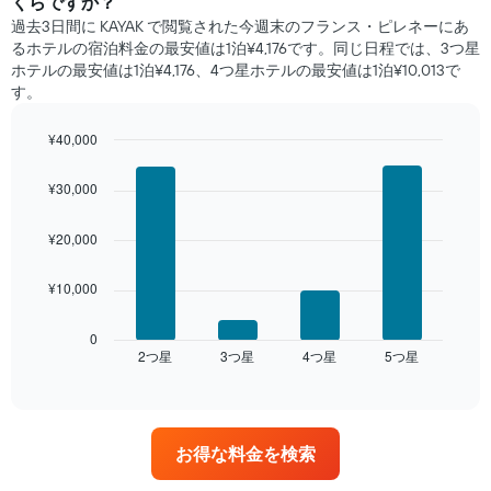
くらですか？
に
過去3日間に KAYAK で閲覧された今週末のフランス・ピレネー​にあ
見
るホテル​の宿泊料金の最安値は1泊¥4,176です。同じ日程では、3つ星
つ
ホテルの最安値は1泊¥4,176、4つ星ホテル​の最安値​は1泊¥10,013​​で
か
す。
っ
た
¥40,000
本
日
Bar
Chart
graphic.
chart
の
¥30,000
with
客
4
室
bars.
¥20,000
の
平
次
均
¥10,000
の
料
表
金
は、
0
を
2​つ星​
3​つ星​
4​つ星​
5​つ星​
過
End
ホ
of
去
interactive
テ
3
chart
ル
日
ラ
間
ン
お得な料金を検索
に
ク
見