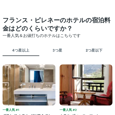
ご
つ
と
か
に
っ
集
た
フランス・ピレネーのホテルの宿泊料
計
今
し
金はどのくらいですか？
週
て
末
表
一番人気＆お値打ちのホテルはこちらです
の
示
客
し
室
た
4つ星以上
3つ星
2つ星以下
の
も
平
の
均
で
料
す
金
表
を
の
ホ
X
テ
軸
ル
1
ラ
本
ン
は、
ク
ホ
一番人気 #1
一番人気 #2
ご
テ