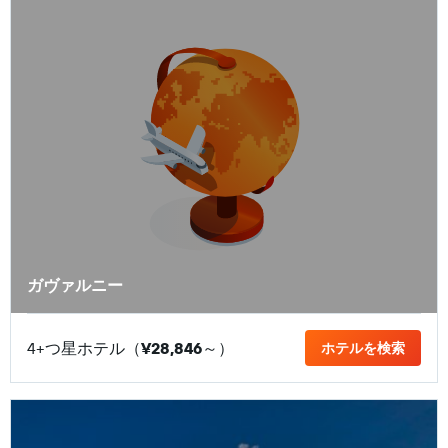
ガヴァルニー
4+つ星ホテル（
¥28,846
​～）
ホテルを検索