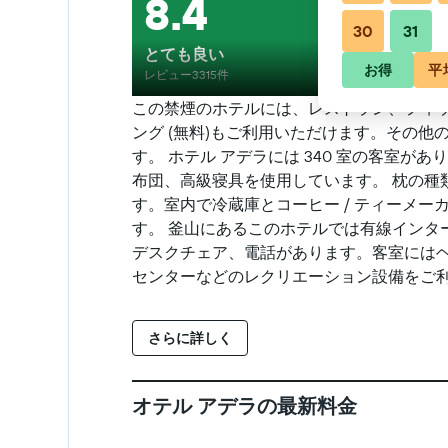
8.4
30
31
とても良い
お得
平
レビュー3315件
この禁煙のホテルには、レストラン、フィット
ング (無料)もご利用いただけます。その他
す。 ホテル アデラには 340 室の客室
布団、高級寝具を使用しています。 枕の種
す。室内で冷蔵庫とコーヒー / ティーメー
す。 釜山にあるこのホテルでは有線インター
デスクチェア、電話があります。客室には
センターなどのレクリエーション設備をご利
さらに詳しく
オテル アデラの最新料金