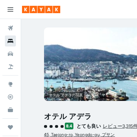
航空券
ホテル
レンタカー
航空券+ホテル
Explore
オテル アデラの写真
フライトトラッカー
KAYAK for Business
NEW
オテル アデラ
とても良い
レビュー3,315
8.4
Trips
4​クラス評価
45, Taejong-ro, Yeongdo-gu, プサン