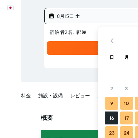
日本語
8月15日 土
宿泊者2名, 1​部屋
日
月
2
3
概要
料金
施設・設備
レビュー
所在地
予約時
9
10
概要
16
17
23
24