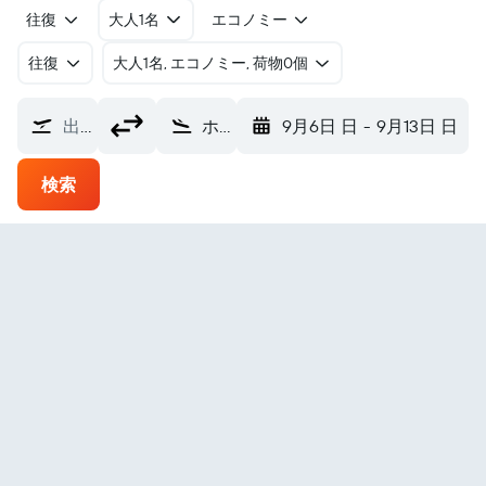
往復
大人1名
エコノミー
往復
​大人1名, エコノミー, 荷物0個
出発地
ホールズ・クリーク空港 (HCQ)
9月6日 日
-
9月13日 日
検索