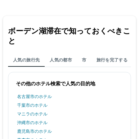
料
金
を
表
し
ボーデン湖​滞在で知っておくべきこ
て
い
と
ま
す
人気の旅行先
人気の都市
市
旅行を完了する
その他のホテル検索で人気の目的地
名古屋市のホテル
千葉市のホテル
マニラのホテル
沖縄市のホテル
鹿児島市のホテル