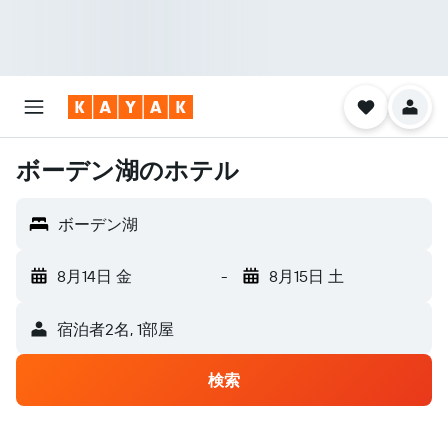
ボーデン湖のホテル
ボーデン湖
8月14日 金
-
8月15日 土
宿泊者2名, 1​部屋
検索