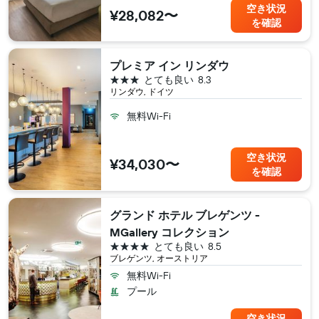
空き状況
¥28,082〜
を確認
プレミア イン リンダウ
3つ星
とても良い
8.3
リンダウ, ドイツ
無料Wi-Fi
空き状況
¥34,030〜
を確認
グランド ホテル ブレゲンツ -
MGallery コレクション
4つ星
とても良い
8.5
ブレゲンツ, オーストリア
無料Wi-Fi
プール
空き状況