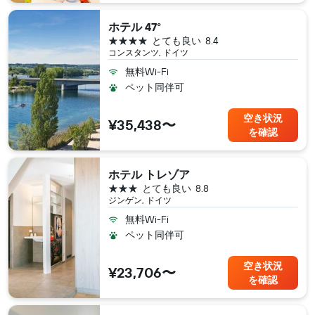
ホテル 47°
4つ星
とても良い
8.4
コンスタンツ, ドイツ
無料Wi-Fi
ペット同伴可
空き状況
¥35,438〜
を確認
ホテル トレゾア
3つ星
とても良い
8.8
ジンゲン, ドイツ
無料Wi-Fi
ペット同伴可
空き状況
¥23,706〜
を確認