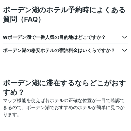
均
1
料
ボーデン湖のホテル予約時によくある
本
金
は、
質問（FAQ）
を
過
表
去
し
3
て
Wボーデン湖で一番人気の目的地はどこですか？
日
い
間
ま
に
ボーデン湖の格安ホテルの宿泊料金はいくらですか？
す
見
つ
か
っ
た
ボーデン湖に滞在するならどこがおす
今
週
すめ？
末
の
マップ機能を使えば各ホテルの正確な位置が一目で確認で
客
きるので、ボーデン湖でおすすめのホテルが簡単に見つか
室
ります。
の
平
均