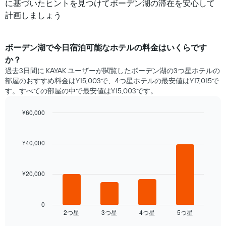
に基づいたヒントを見つけてボーデン湖の滞在を安心して
計画しましょう
ボーデン湖​で​今日宿泊可能な​ホテル​の料金はいくらです
か？
過去3日間に KAYAK ユーザーが閲覧したボーデン湖の3つ星ホテル​の
部屋のおすすめ料金は¥15,003で、4つ星ホテルの最安値は¥17,015で
す。すべての部屋の中で最安値は¥15,003​です。
¥60,000
Bar
Chart
graphic.
chart
with
¥40,000
4
bars.
¥20,000
次
の
表
は、
0
2​つ星​
3​つ星​
4​つ星​
5​つ星​
過
End
of
去
interactive