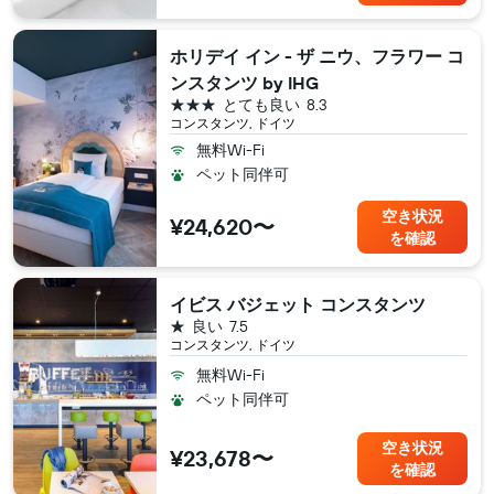
ホリデイ イン - ザ ニウ、フラワー コ
ンスタンツ by IHG
3つ星
とても良い
8.3
コンスタンツ, ドイツ
無料Wi-Fi
ペット同伴可
空き状況
¥24,620〜
を確認
イビス バジェット コンスタンツ
1つ星
良い
7.5
コンスタンツ, ドイツ
無料Wi-Fi
ペット同伴可
空き状況
¥23,678〜
を確認