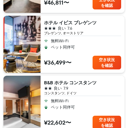
¥46,811〜
を確認
ホテル イビス ブレゲンツ
3つ星
良い
7.6
ブレゲンツ, オーストリア
無料Wi-Fi
ペット同伴可
空き状況
¥36,499〜
を確認
B&B ホテル コンスタンツ
2つ星
良い
7.9
コンスタンツ, ドイツ
無料Wi-Fi
ペット同伴可
空き状況
¥22,602〜
を確認