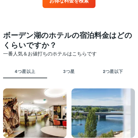
お得な料金を検索
ラ
に
ン
見
ク
つ
ご
か
と
っ
に
た
ボーデン湖のホテルの宿泊料金はどの
集
今
計
くらいですか？
週
し
末
て
一番人気＆お値打ちのホテルはこちらです
の
表
客
示
室
し
4つ星以上
3つ星
2つ星以下
の
た
平
も
均
の
料
で
金
す
を
表
ホ
の
テ
X
ル
軸
ラ
1
ン
本
ク