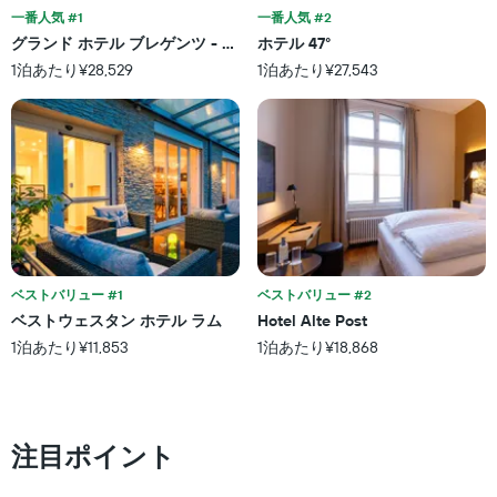
は、
一番人気 #1
一番人気 #2
ご
ホ
と
グランド ホテル ブレゲンツ - MGallery コレクション
ホテル 47°
テ
に
1泊あたり¥28,529
1泊あたり¥27,543
ル
集
ラ
計
ン
し
ク
て
ご
表
と
示
の
し
カ
た
テ
も
ゴ
の
リ
で
ベストバリュー #1
ベストバリュー #2
ー
す
ベストウェスタン ホテル ラム
Hotel Alte Post
を
表
1泊あたり¥11,853
1泊あたり¥18,868
表
の
し
X
て
軸
い
1
ま
本
注目ポイント
す。
は、
表
ホ
の