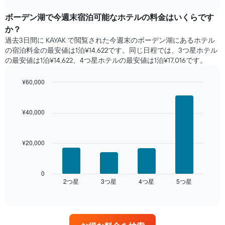
3
chart
日
ボーデン湖​で​今週末宿泊可能な​ホテル​の料金はいくらです
間
か？
に
過去3日間に KAYAK で閲覧された今週末のボーデン湖​にあるホテル​
見
の宿泊料金の最安値は1泊¥14,622です。同じ日程では、3つ星ホテル
つ
の最安値は1泊¥14,622、4つ星ホテル​の最安値​は1泊¥17,016​​です。
か
っ
¥60,000
た
本
Bar
Chart
graphic.
chart
日
with
の
¥40,000
4
客
bars.
室
の
¥20,000
次
平
の
均
表
料
は、
0
金
2​つ星​
3​つ星​
4​つ星​
5​つ星​
過
End
を
of
去
interactive
ホ
3
chart
テ
日
ル
間