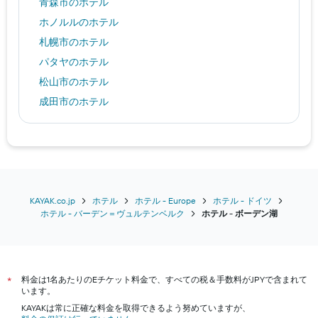
青森市のホテル
ホノルルのホテル
札幌市のホテル
パタヤのホテル
松山市のホテル
成田市のホテル
ジュネーブのホテル
ソウルのホテル
長崎市のホテル
ロンドンのホテル
厚木市のホテル
KAYAK.co.jp
ホテル
ホテル - Europe
ホテル - ドイツ
ホテル - バーデン＝ヴュルテンベルク
​ホテル - ボーデン湖​
福岡市のホテル
東京のホテル
大阪市のホテル
料金は1名あたりのEチケット料金で、すべての税＆手数料がJPYで含まれて
京都市のホテル
*
います。
神戸市のホテル
KAYAKは常に正確な料金を取得できるよう努めていますが、