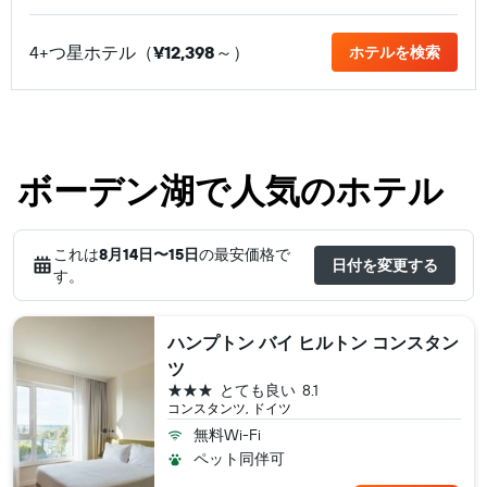
4+つ星ホテル（
¥12,398
​～）
ホテルを検索
ボーデン湖で人気のホテル
これは
8月14日​〜15日
の最安価格で
日付を変更する
す。
ハンプトン バイ ヒルトン コンスタン
ツ
3つ星
とても良い
8.1
コンスタンツ, ドイツ
無料Wi-Fi
ペット同伴可