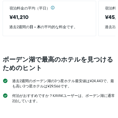
テ
Y
ル
宿泊料金の平均（平日）
宿泊料
軸
ラ
1
¥41,210
¥45,
ン
本
ク
は、
ご
過去2週間の
日 - 木
の平均的な料金です。
過去2
過
と
去
の
3
カ
日
テ
間
ゴ
に
リ
ボーデン湖で最高のホテルを見つける
見
ー
つ
ためのヒント
を
か
表
っ
し
た
過去2週間のボーデン湖の3つ星ホテル最安値は¥24,443で、最
て
本
も高い3つ星ホテルは¥29,566です。
い
日
ま
の
何泊がおすすめですか？KAYAKユーザーは、ボーデン湖に通常
す。
客
2泊しています。
表
室
の
の
Y
平
軸