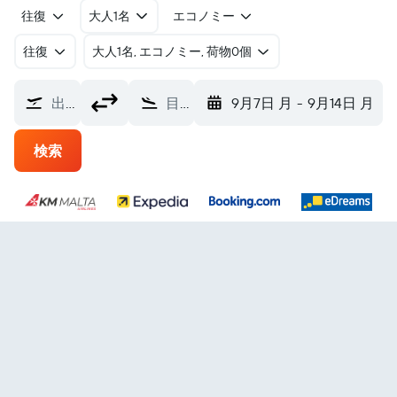
往復
大人1名
エコノミー
往復
​大人1名, エコノミー, 荷物0個
出発地
目的地
9月7日 月
-
9月14日 月
検索