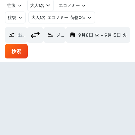
往復
大人1名
エコノミー
往復
​大人1名, エコノミー, 荷物0個
出発地
メルボルン空港 (MEL)
9月8日 火
-
9月15日 火
検索