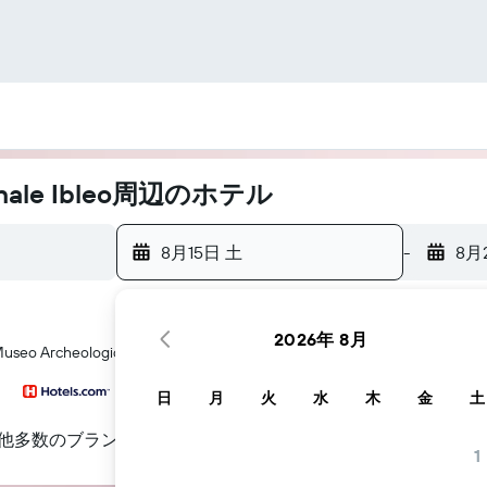
onale Ibleo周辺のホテル
8月15日 土
-
8月
2026年 8月
rcheologico Regionale Ibleo​周辺にあるホテル探しをお手伝い
日
月
火
水
木
金
土
他多数のブランド
1