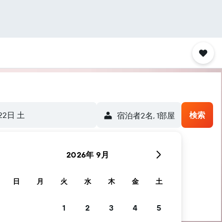
22日 土
検索
宿泊者2名, 1​部屋
2026年 9月
します
日
月
火
水
木
金
土
1
2
3
4
5