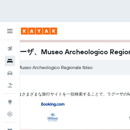
航空券
ラグーザ、Museo Archeologico Regi
ホテル
レンタカー
航空券+ホテル
KAYAK はさまざまな旅行サイトを一括検索することで、ラグーザ​のMuseo A
Explore
フライトトラッカー