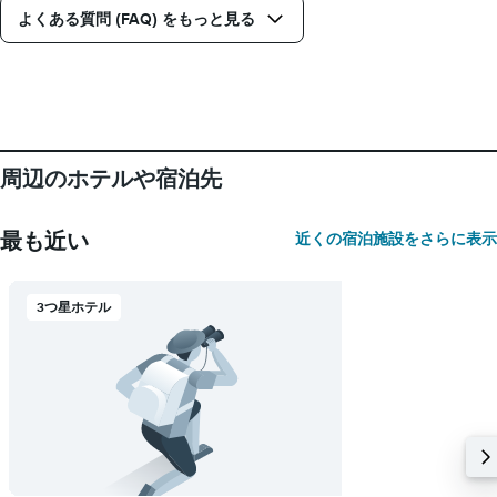
X
し
よくある質問 (FAQ) をもっと見る
軸
て
1
い
本
ま
は、
す
宿
泊
ま
で
周辺のホテルや宿泊先
の
日
数
最も近い
近くの宿泊施設をさらに表示
を
表
し
3つ星ホテル
て
い
ま
す
表
の
Y
軸
1