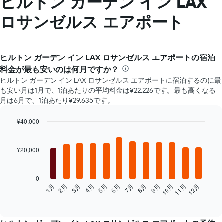
ヒルトン ガーデン イン LAX
ロサンゼルス エアポート
ヒルトン ガーデン イン LAX ロサンゼルス エアポート​の宿泊
料金が最も安いのは何月ですか？
ヒルトン ガーデン イン LAX ロサンゼルス エアポートに宿泊するのに最
も安い月は1月で、1泊あたりの平均料金は¥22,226です。最も高くなる
月は6月で、1泊あたり¥29,635です。
¥40,000
Bar
Chart
graphic.
chart
with
¥20,000
12
bars.
0
次
2月
5月
8月
11月
1月
4月
7月
10月
3月
6月
9月
12月
の
End
of
表
interactive
は、
chart
月