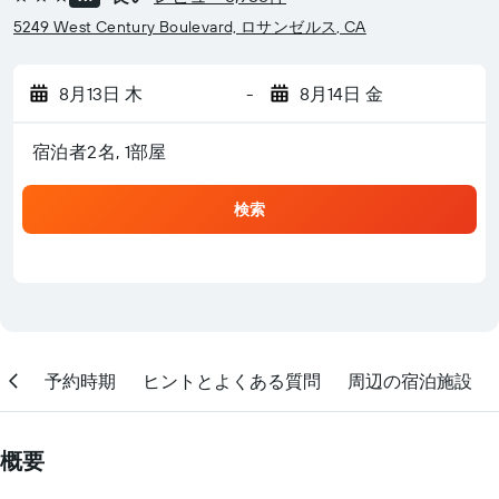
3つ星
5249 West Century Boulevard, ロサンゼルス, CA
8月13日 木
-
8月14日 金
宿泊者2名, 1​部屋
検索
地
予約時期
ヒントとよくある質問
周辺の宿泊施設
概要