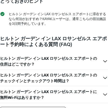
とっておきのヒント
日
表
室
を
し
料
表
て
金
ヒルトン ガーデン イン LAX ロサンゼルス エアポート​に滞在する
し
い
が
なら何泊がおすすめ？KAYAKユーザーは、通常こちらの宿泊施設
て
ま
ど
を3日間予約しています。
い
す
の
ま
よ
す。
う
ヒルトン ガーデン イン LAX ロサンゼルス エアポ
表
に
の
ート予約時によくある質問 (FAQ)
変
Y
化
軸
す
1​
る
ヒルトン ガーデン イン LAX ロサンゼルス エアポートの
本
か
住所はどこですか？
は、
を
客
表
室
ヒルトン ガーデン イン LAX ロサンゼルス エアポートの
し
の
チェックインとチェックアウト時間は？
て
平
い
均
ま
ヒルトン ガーデン イン LAX ロサンゼルス エアポートに
料
す
無料Wi-Fiはありますか？
金
表
を
の
表