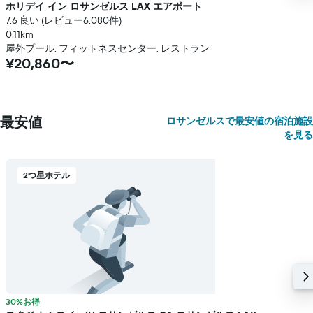
ホリデイ イン ロサンゼルス LAX エアポート
本
は、
7.6 良い (レビュー6,080件)
客
0.11km
室
屋外プール, フィットネスセンター, レストラン
の
¥20,860〜
平
均
料
金
最安値
ロサンゼルスで最安値の宿泊施設
を
を見る
表
し
て
2つ星ホテル
い
ま
す
30%お得