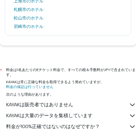
上海市のホテル
札幌市のホテル
松山市のホテル
尼崎市のホテル
東京のホテル
福岡市のホテル
ブリュッセルのホテル
高知市のホテル
京都市のホテル
料金は1名あたりのEチケット料金で、すべての税＆手数料がJPYで含まれていま
*
す。
沖縄市のホテル
KAYAKは常に正確な料金を取得できるよう努めていますが、
神戸市のホテル
料金の保証は行っていません
名古屋市のホテル
次のような理由があります。
横浜市のホテル
KAYAKは販売者ではありません
箱根町のホテル
KAYAKは大量のデータを集積しています
料金が100%正確ではないのはなぜですか？