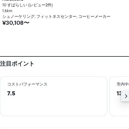
10 すばらしい (レビュー2件)
1.6km
シュノーケリング, フィットネスセンター, コーヒーメーカー
¥30,108〜
注目ポイント
コストパフォーマンス
市内中
7.5
13.1