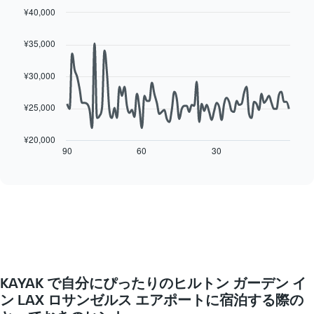
は、
の
¥40,000
月
客
Line
Chart
を
室
graphic.
chart
表
¥35,000
with
の
し
90
平
て
data
¥30,000
均
い
points.
料
ま
金
¥25,000
す。
次
を
表
の
表
の
表
¥20,000
し
Y
は、
90
60
30
End
て
of
軸
宿
interactive
い
1​
泊
chart
ま
本
日
す
は、
に
表
客
近
の
室
づ
X
の
く
軸
平
に
1​
均
つ
本
KAYAK で自分にぴったりのヒルトン ガーデン イ
料
れ
は、
金
て
ン LAX ロサンゼルス エアポート​に宿泊する際の
曜
を
客