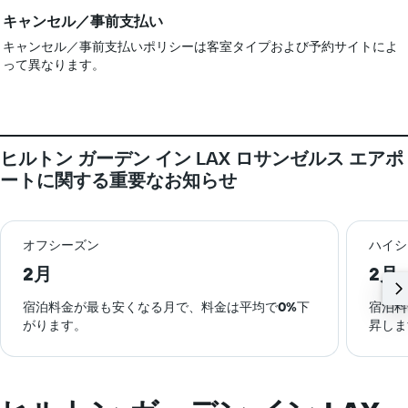
キャンセル／事前支払い
キャンセル／事前支払いポリシーは客室タイプおよび予約サイトによ
って異なります。
ヒルトン ガーデン イン LAX ロサンゼルス エアポ
ート​に関する重要なお知らせ
オフシーズン
ハイシ
2月
2月
宿泊料金が最も安くなる月で、料金は平均で
0%
下
宿泊料
がります。
昇しま