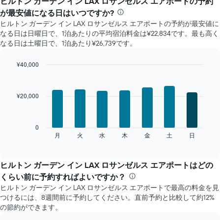
ヒルトン ガーデン イン LAX ロサンゼルス エアポート​の予約
ご
が最安値になる日はいつですか?
と
ヒルトン ガーデン イン LAX ロサンゼルス エアポート​の予約が最安値に
の
なる日は日曜日で、1泊あたりの平均宿泊料金は¥22,834です。最も高く
客
なる日は土曜日で、1泊あたり¥26,739です。
室
の
平
¥40,000
均
Bar
Chart
料
graphic.
chart
with
金
¥20,000
7
を
bars.
表
し
次
0
て
の
月
火
水
木
金
土
日
End
い
of
チ
ま
interactive
ャ
chart
す
ー
ヒルトン ガーデン イン LAX ロサンゼルス エアポートはどの
表
ト
の
くらい前に予約すればよいですか？
は、
X
ヒルトン ガーデン イン LAX ロサンゼルス エアポートで最高の料金を見
曜
軸
つけるには、8週間前に予約してください。直前予約と比較して約12%
日
1​
の節約ができます。
ご
本
と