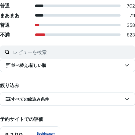
普通
702
まあまあ
711
普通
358
不満
823
並べ替え
:
新しい順
絞り込み
すべての絞込み条件
予約サイトでの評価
8.3
/10
8.3