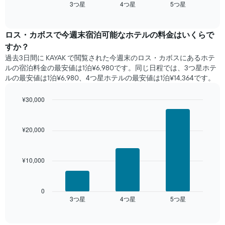
3​つ星​
4​つ星​
5​つ星​
過
End
of
去
interactive
3
chart
日
ロス・カボス​で​今週末宿泊可能な​ホテル​の料金はいくらで
間
すか？
に
過去3日間に KAYAK で閲覧された今週末のロス・カボス​にあるホテ
見
ル​の宿泊料金の最安値は1泊¥6,980です。同じ日程では、3つ星ホテ
つ
ルの最安値は1泊¥6,980、4つ星ホテル​の最安値​は1泊¥14,364​​です。
か
っ
¥30,000
た
本
Bar
Chart
graphic.
chart
日
with
の
¥20,000
3
客
bars.
室
の
¥10,000
次
平
の
均
表
料
は、
0
金
3​つ星​
4​つ星​
5​つ星​
過
End
を
of
去
interactive
ホ
3
chart
テ