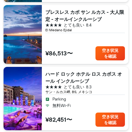
ブレスレス カボ サン ルカス - 大人限
定 - オールインクルーシブ
4つ星
とても良い
8.4
El Medano Ejidal
空き状況
¥86,513〜
を確認
ハード ロック ホテル ロス カボス オ
ール インクルーシブ
4つ星
とても良い
8.3
サン・ルカス岬, BS, メキシコ
Parking
無料Wi-Fi
空き状況
¥82,451〜
を確認