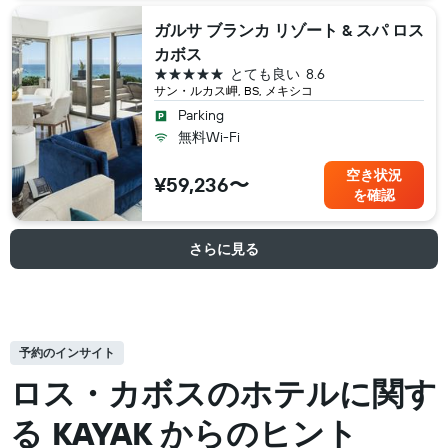
ガルサ ブランカ リゾート & スパ ロス
カボス
5つ星
とても良い
8.6
サン・ルカス岬, BS, メキシコ
Parking
無料Wi-Fi
空き状況
¥59,236〜
を確認
さらに見る
予約のインサイト
ロス・カボスの​ホテルに関す
る KAYAK からのヒント