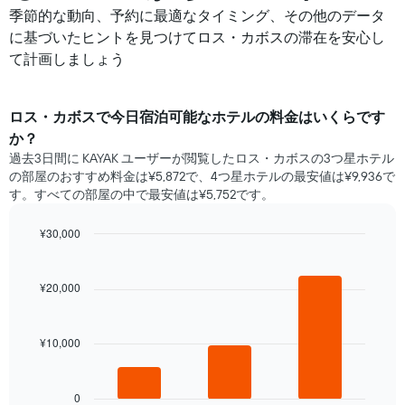
季節的な動向、予約に最適なタイミング、その他のデータ
に基づいたヒントを見つけてロス・カボスの滞在を安心し
て計画しましょう
ロス・カボス​で​今日宿泊可能な​ホテル​の料金はいくらです
か？
過去3日間に KAYAK ユーザーが閲覧したロス・カボスの3つ星ホテル​
の部屋のおすすめ料金は¥5,872で、4つ星ホテルの最安値は¥9,936で
す。すべての部屋の中で最安値は¥5,752​です。
¥30,000
Bar
Chart
graphic.
chart
with
¥20,000
3
bars.
¥10,000
次
の
表
は、
0