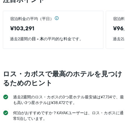
は、
表
ホ
の
テ
Y
ル
宿泊料金の平均（平日）
宿泊料
軸
ラ
1
¥103,291
¥96,
ン
本
ク
は、
ご
過去2週間の
日 - 木
の平均的な料金です。
過去2
過
と
去
の
3
カ
日
テ
間
ゴ
に
リ
ロス・カボスで最高のホテルを見つけ
見
ー
つ
るためのヒント
を
か
表
っ
し
た
過去2週間のロス・カボスの3つ星ホテル最安値は¥7,734で、最
て
本
も高い3つ星ホテルは¥38,472です。
い
日
ま
の
何泊がおすすめですか？KAYAKユーザーは、ロス・カボスに通
す。
客
常5泊しています。
表
室
の