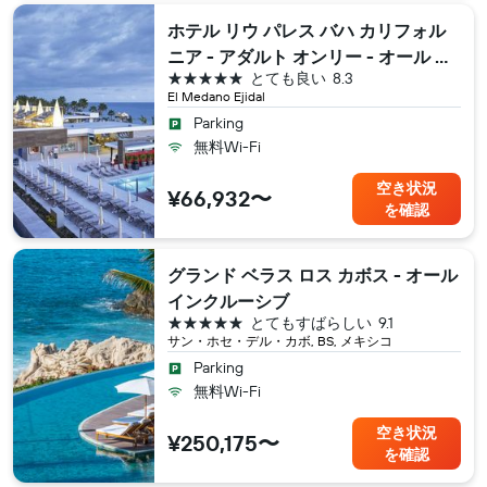
ホテル リウ パレス バハ カリフォル
ニア - アダルト オンリー - オール イ
5つ星
とても良い
8.3
ンクルーシブ
El Medano Ejidal
Parking
無料Wi-Fi
空き状況
¥66,932〜
を確認
グランド ベラス ロス カボス - オール
インクルーシブ
5つ星
とてもすばらしい
9.1
サン・ホセ・デル・カボ, BS, メキシコ
Parking
無料Wi-Fi
空き状況
¥250,175〜
を確認