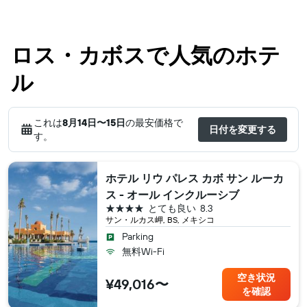
ロス・カボスで人気のホテ
ル
これは
8月14日​〜15日
の最安価格で
日付を変更する
す。
ホテル リウ パレス カボ サン ルーカ
ス - オール インクルーシブ
4つ星
とても良い
8.3
サン・ルカス岬, BS, メキシコ
Parking
無料Wi-Fi
空き状況
¥49,016〜
を確認