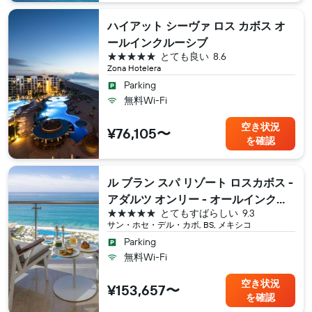
ハイアット シーヴァ ロス カボス オ
ールインクルーシブ
5つ星
とても良い
8.6
Zona Hotelera
Parking
無料Wi-Fi
空き状況
¥76,105〜
を確認
ル ブラン スパ リゾート ロスカボス -
アダルツ オンリー - オールインクル
5つ星
とてもすばらしい
9.3
ーシブ
サン・ホセ・デル・カボ, BS, メキシコ
Parking
無料Wi-Fi
空き状況
¥153,657〜
を確認