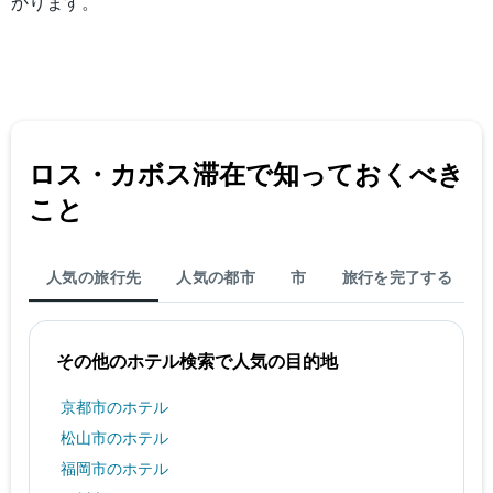
平
かります。
均
料
金
を
表
し
て
ロス・カボス​滞在で知っておくべき
い
ま
こと
す
人気の旅行先
人気の都市
市
旅行を完了する
その他のホテル検索で人気の目的地
京都市のホテル
松山市のホテル
福岡市のホテル