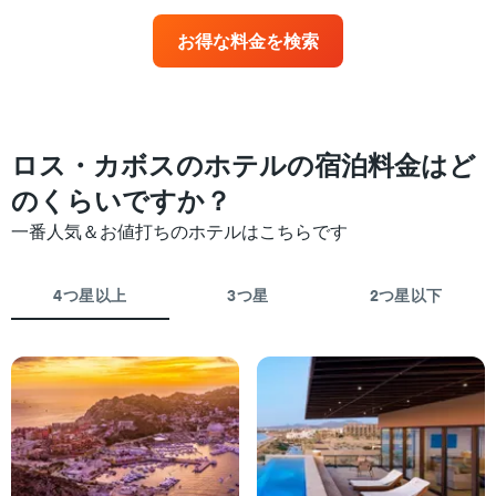
日
ル
間
お得な料金を検索
ラ
に
ン
見
ク
つ
ご
か
と
っ
に
た
ロス・カボスのホテルの宿泊料金はど
集
今
計
のくらいですか？
週
し
末
て
一番人気＆お値打ちのホテルはこちらです
の
表
客
示
室
し
4つ星以上
3つ星
2つ星以下
の
た
平
も
均
の
料
で
金
す
を
表
ホ
の
テ
X
ル
軸
ラ