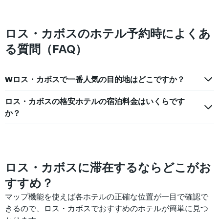
の
Y
平
軸
均
1
料
ロス・カボスのホテル予約時によくあ
本
金
は、
る質問（FAQ）
を
過
表
去
し
3
て
Wロス・カボスで一番人気の目的地はどこですか？
日
い
間
ま
に
ロス・カボスの格安ホテルの宿泊料金はいくらです
す
見
か？
つ
か
っ
た
今
週
ロス・カボスに滞在するならどこがお
末
すすめ？
の
客
マップ機能を使えば各ホテルの正確な位置が一目で確認で
室
きるので、ロス・カボスでおすすめのホテルが簡単に見つ
の