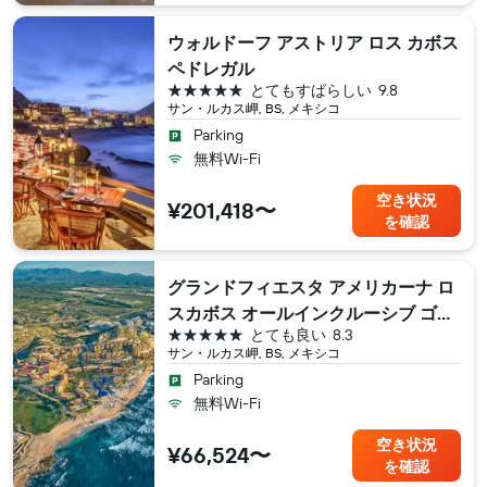
ウォルドーフ アストリア ロス カボス
ペドレガル
5つ星
とてもすばらしい
9.8
サン・ルカス岬, BS, メキシコ
Parking
無料Wi-Fi
空き状況
¥201,418〜
を確認
グランドフィエスタ アメリカーナ ロ
スカボス オールインクルーシブ ゴル
5つ星
とても良い
8.3
フ & スパ
サン・ルカス岬, BS, メキシコ
Parking
無料Wi-Fi
空き状況
¥66,524〜
を確認