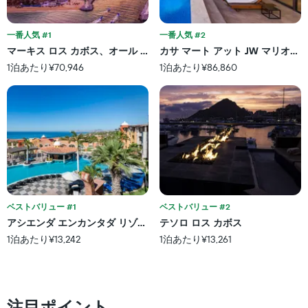
1
ン
本
ク
は、
一番人気 #1
一番人気 #2
ご
ホ
と
マーキス ロス カボス、オール インクルーシブ、大人限定 & ノー タ
カサ マート アット JW マリオッ
テ
に
1泊あたり¥70,946
1泊あたり¥86,860
ル
集
ラ
計
ン
し
ク
て
ご
表
と
示
の
し
カ
た
テ
も
ゴ
の
リ
で
ベストバリュー #1
ベストバリュー #2
ー
す
アシエンダ エンカンタダ リゾート & レジデンシーズ
テソロ ロス カボス
を
表
1泊あたり¥13,242
1泊あたり¥13,261
表
の
し
X
て
軸
い
1
ま
本
注目ポイント
す。