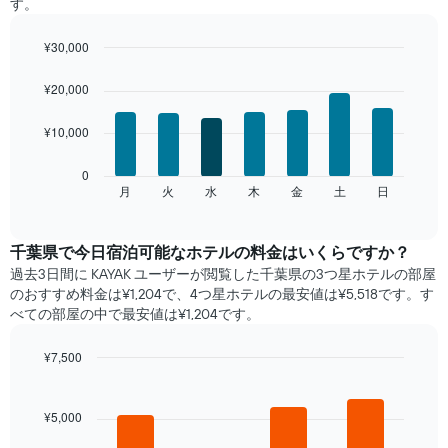
す。
客
室
¥30,000
の
Bar
平
Chart
graphic.
chart
均
¥20,000
with
料
7
金
¥10,000
bars.
を
表
次
0
し
の
月
火
水
木
金
土
日
End
て
of
チ
interactive
い
ャ
chart
ま
ー
千葉県​で​今日宿泊可能な​ホテル​の料金はいくらですか？
す
ト
過去3日間に KAYAK ユーザーが閲覧した千葉県の3つ星ホテル​の部屋
表
は、
のおすすめ料金は¥1,204で、4つ星ホテルの最安値は¥5,518です。す
の
曜
べての部屋の中で最安値は¥1,204​です。
X
日
軸
ご
1​
¥7,500
と
本
Bar
の
Chart
は、
graphic.
chart
客
with
月
¥5,000
室
4
を
の
bars.