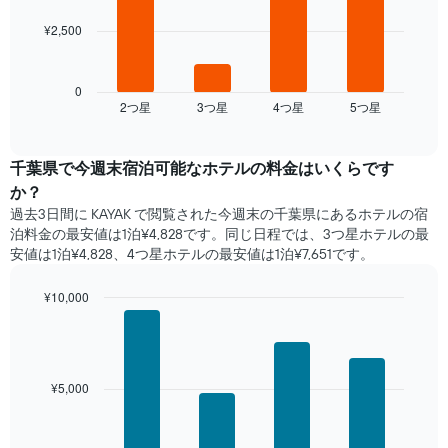
表
平
し
均
¥2,500
次
て
料
の
い
金
表
ま
を
は、
0
す。
表
2​つ星​
3​つ星​
4​つ星​
5​つ星​
過
End
表
し
of
去
の
interactive
て
3
chart
Y
い
日
千葉県​で​今週末宿泊可能な​ホテル​の料金はいくらです
軸
ま
間
か？
1​
す
に
本
過去3日間に KAYAK で閲覧された今週末の千葉県​にあるホテル​の宿
表
見
は、
泊料金の最安値は1泊¥4,828です。同じ日程では、3つ星ホテルの最
の
つ
客
安値は1泊¥4,828、4つ星ホテル​の最安値​は1泊¥7,651​​です。
X
か
室
軸
っ
の
1​
¥10,000
た
平
本
本
Bar
Chart
均
は、
graphic.
chart
日
料
曜
with
の
金
4
日
客
を
bars.
を
¥5,000
室
表
表
の
し
次
し
平
て
の
て