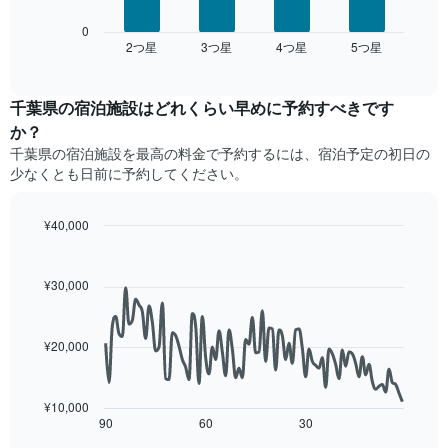
均
い
表
い
料
ま
は、
0
ま
金
2​つ星​
3​つ星​
4​つ星​
5​つ星​
す
過
End
す。
を
of
去
表
interactive
ホ
3
chart
の
テ
日
千葉県の宿泊施設​はどれくらい早めに予約すべきです
Y
ル
間
軸
か？
ラ
に
1​
千葉県​の宿泊施設​を最高の料金で予約するには、宿泊予定の初日の
ン
見
本
ク
少なくとも日前に予約してください。
つ
は、
ご
か
客
と
っ
室
¥40,000
に
た
の
Line
Chart
集
今
graphic.
平
chart
計
週
with
均
¥30,000
し
90
末
料
て
data
の
金
表
points.
客
を
示
¥20,000
室
表
し
次
の
し
た
の
平
て
も
表
¥10,000
均
い
の
は、
90
60
30
End
料
ま
of
で
宿