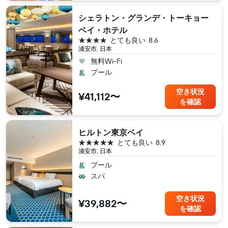
シェラトン・グランデ・トーキョー
ベイ・ホテル
4つ星
とても良い
8.6
浦安市, 日本
無料Wi-Fi
プール
空き状況
¥41,112〜
を確認
ヒルトン東京ベイ
5つ星
とても良い
8.9
浦安市, 日本
プール
スパ
空き状況
¥39,882〜
を確認