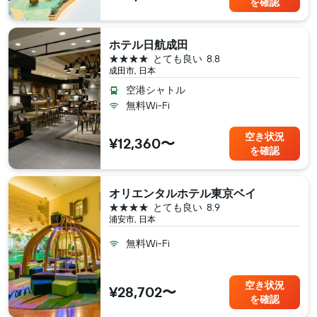
を確認
ホテル日航成田
4つ星
とても良い
8.8
成田市, 日本
空港シャトル
無料Wi-Fi
空き状況
¥12,360〜
を確認
オリエンタルホテル東京ベイ
4つ星
とても良い
8.9
浦安市, 日本
無料Wi-Fi
空き状況
¥28,702〜
を確認