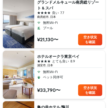
グランドメルキュール南房総リゾー
ト & スパ
4つ星
良い
7.7
南房総市, 日本
無料Wi-Fi
プール
空き状況
¥21,130〜
を確認
ホテルオークラ東京ベイ
4つ星
とても良い
8.9
浦安市, 日本
無料Wi-Fi
ペット同伴可
空き状況
¥33,790〜
を確認
亀の井ホテル 鴨川