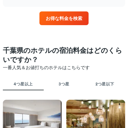
金
interactive
す
す
泊
chart
を
表
日
ホ
の
に
テ
お得な料金を検索
X
近
ル
軸
づ
ラ
1
く
ン
本
に
ク
は、
つ
ご
ホ
れ
千葉県のホテルの宿泊料金はどのくら
と
テ
て
に
ル
客
いですか？
集
ラ
室
計
一番人気＆お値打ちのホテルはこちらです
ン
料
し
ク
金
て
ご
が
表
4つ星以上
3つ星
2つ星以下
と
ど
示
の
の
し
カ
よ
た
テ
う
も
ゴ
に
の
リ
変
で
ー
化
す
を
す
表