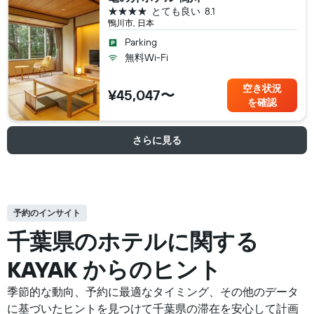
4つ星
とても良い
8.1
鴨川市, 日本
Parking
無料Wi-Fi
空き状況
¥45,047〜
を確認
さらに見る
予約のインサイト
千葉県の​ホテルに関する
KAYAK からのヒント
季節的な動向、予約に最適なタイミング、その他のデータ
に基づいたヒントを見つけて千葉県の滞在を安心して計画