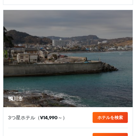
鴨川市
3つ星ホテル（
¥14,990
​～）
ホテルを検索