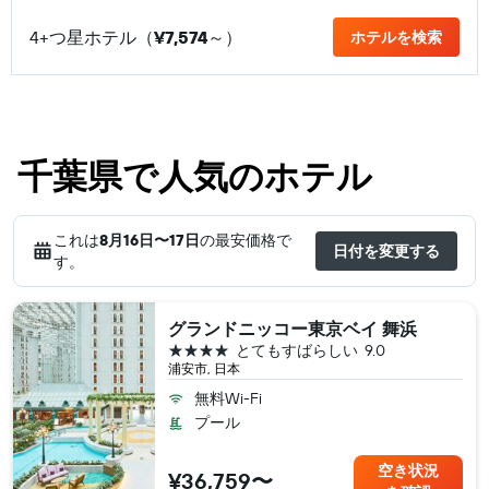
4+つ星ホテル（
¥7,574
​～）
ホテルを検索
千葉県で人気のホテル
これは
8月16日​〜17日
の最安価格で
日付を変更する
す。
グランドニッコー東京ベイ 舞浜
4つ星
とてもすばらしい
9.0
浦安市, 日本
無料Wi-Fi
プール
空き状況
¥36,759〜