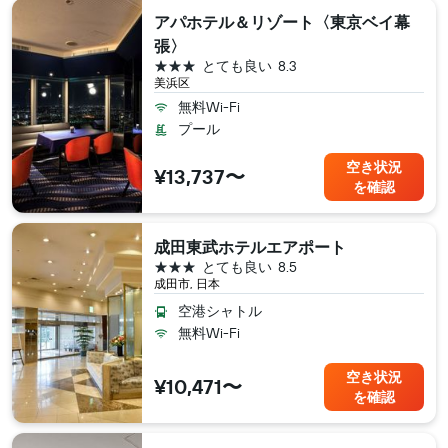
アパホテル＆リゾート〈東京ベイ幕
張〉
3つ星
とても良い
8.3
美浜区
無料Wi-Fi
プール
空き状況
¥13,737〜
を確認
成田東武ホテルエアポート
3つ星
とても良い
8.5
成田市, 日本
空港シャトル
無料Wi-Fi
空き状況
¥10,471〜
を確認