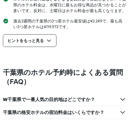
末
い
県のホテル料金は、水曜日に最もお得な商品が見つかることが
の
ま
多いです。反対に、土曜日はホテル料金が最も高くなります。
客
す
室
過去2週間の千葉県の3つ星ホテル最安値は¥3,249で、最も高
の
い3つ星ホテルは¥119,973です。
平
均
料
ヒントをもっと見る
金
を
表
し
て
千葉県のホテル予約時によくある質問
い
ま
（FAQ）
す
W千葉県で一番人気の目的地はどこですか？
千葉県の格安ホテルの宿泊料金はいくらですか？