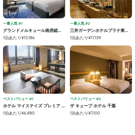
表
る
の
し
か
X
て
を
軸
い
表
1
ま
し
一番人気 #1
一番人気 #2
本
す。
て
グランドメルキュール南房総リゾート & スパ
三井ガーデンホテルプラナ東京ベ
は、
表
い
ホ
1泊あたり¥13,186
1泊あたり¥17,139
の
ま
テ
Y
す
ル
軸
表
ラ
1
の
ン
本
X
ク
は、
軸
ご
過
1
と
去
本
の
3
は、
カ
日
宿
テ
間
泊
ベストバリュー #1
ベストバリュー #2
ゴ
に
ま
リ
ホテル マイステイズ プレミア 成田
ザ キューブ ホテル 千葉
見
で
ー
1泊あたり¥6,480
1泊あたり¥7,100
つ
の
を
か
日
表
っ
数
し
た
を
て