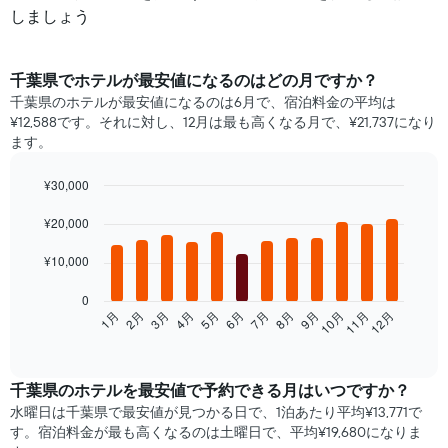
しましょう
千葉県​で​ホテル​が最安値になるのはどの月ですか？
千葉県のホテルが最安値になるのは6月で、宿泊料金の平均は
¥12,588です。それに対し、12月は最も高くなる月で、¥21,737になり
ます。
¥30,000
Bar
Chart
graphic.
¥20,000
chart
with
12
¥10,000
bars.
0
次
1月
2月
3月
4月
5月
6月
7月
8月
9月
10月
11月
12月
の
End
of
表
interactive
は、
chart
月
千葉県​の​ホテルを最安値で予約できる月はいつですか？
ご
水曜日は千葉県で​最安値が見つかる日で、1泊あたり平均¥13,771で
と
す。宿泊料金が最も高くなるのは土曜日で、平均¥19,680になりま
の