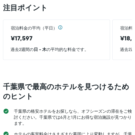
本
表
い
注目ポイント
日
し
ま
の
て
す。
客
い
表
室
ま
の
宿泊料金の平均（平日）
宿泊料
の
す
Y
平
表
¥17,597
¥18,
軸
均
の
1
料
Y
過去2週間の
日 - 木
の平均的な料金です。
過去2
本
金
軸
は、
を
1
過
表
本
去
し
は、
3
て
客
日
い
室
千葉県で最高のホテルを見つけるため
間
ま
の
に
す
平
のヒント
見
均
つ
料
か
千葉県の格安ホテルをお探しなら、オフシーズンの滞在をご検
金
っ
を
討ください。千葉県では6月と1月にお得な宿泊施設が見つかり
た
表
ます。
今
し
週
ホテルの客室料金はさまざまな要因により変動しますが、千葉
て