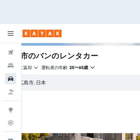
航空券
広島市のバンのレンタカー
ホテル
出発地に返却
運転者の年齢:
25〜65歳
レンタカー
航空券+ホテル
Explore
フライトトラッカー