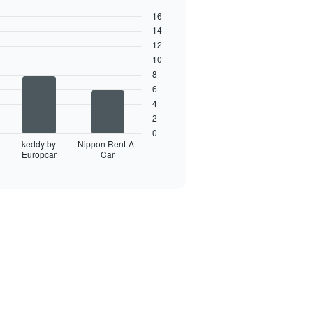
16
14
12
10
8
6
4
2
0
keddy by
Nippon Rent-A-
Europcar
Car