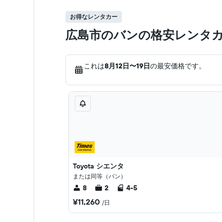
お得なレンタカー
広島市のバンの格安レンタ
これは
8月12日​〜19日
の最安価格です。
Toyota シエンタ
または同等（バン）
8
2
4-5
¥11,260
/日