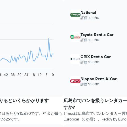
National
評価 10.0/10
Toyota Rent a Car
評価 10.0/10
ORIX Rent a Car
評価 10.0/10
8
42
36
30
24
18
12
6
0
Nippon Rent-A-Car
評価 10.0/10
りるといくらかかります
広島市でバンを扱うレンタカー
すか?
あたり¥15,620です。料金が最も
Timesは広島市でバンレンタカー
,626です。
Europcar（8か所）、keddy by E