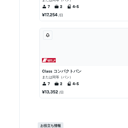
7
2
4-5
¥17,254
/日
Class コンパクトバン
または同等（バン）
7
2
4-5
¥13,352
/日
お役立ち情報