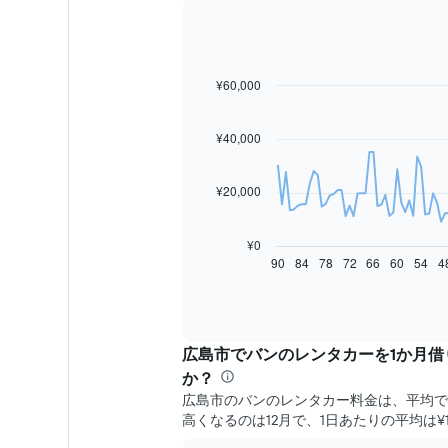
¥60,000
Line
Chart
graphic.
chart
with
91
¥40,000
data
points.
¥20,000
次
の
表
¥0
は、
90
84
78
72
66
60
54
4
End
of
予
interactive
約
chart
日
に
広島市でバンのレンタカーを1か月借
近
づ
か？
く
広島市のバンのレンタカー料金は、平均で1日
に
高くなるのは12月で、1日あたりの平均は¥19
つ