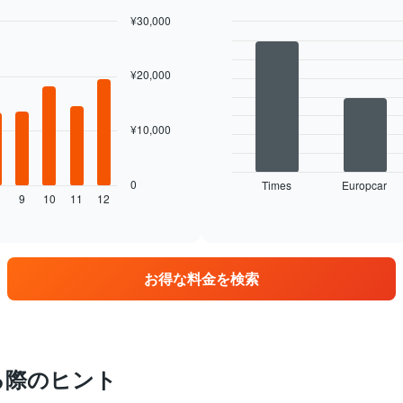
¥30,000
Bar
Chart
graphic.
chart
with
¥20,000
4
bars.
¥10,000
次
の
表
は、
0
Times
Europcar
9
10
11
12
最
End
of
も
interactive
多
chart
く
の
お得な料金を検索
営
業
所
を
持
つ
る際のヒント
レ