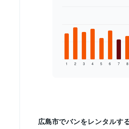
れ
て
レ
Bar
Chart
ン
graphic.
chart
with
タ
12
カ
bars.
ー
料
次
金
の
が
表
ど
は、
の
1
2
3
4
5
6
7
8
月
End
よ
of
ご
う
interactive
と
chart
に
の
変
レ
化
ン
す
タ
る
カ
か
ー
を
の
表
平
広島市でバンをレンタルす
し
均
て