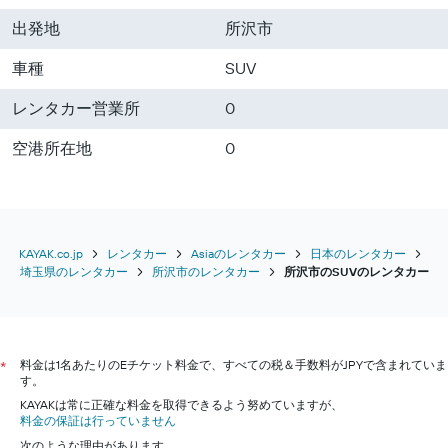
川口市のレンタカー
出発地
所沢市
草加市のレンタカー
越谷市のレンタカー
車種
SUV
レンタカー営業所
0
空港所在地
0
KAYAK.co.jp
レンタカー
Asiaのレンタカー
日本のレンタカー
埼玉県のレンタカー
所沢市のレンタカー
所沢市のSUV​のレンタカー
料金は1名あたりのEチケット料金で、すべての税＆手数料がJPYで含まれていま
*
す。
KAYAKは常に正確な料金を取得できるよう努めていますが、
料金の保証は行っていません
次のような理由があります。