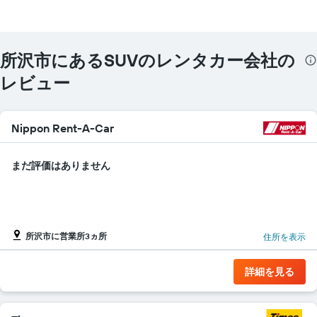
を
表
し
て
所沢市にあるSUVのレンタカー会社の
い
ま
レビュー
す
表
の
Nippon Rent-A-Car
X
軸
1​
まだ評価はありません
本
は、
レ
ン
タ
所沢市に営業所3ヵ所
カ
住所を表示
ー
会
詳細を見る
社
を
表