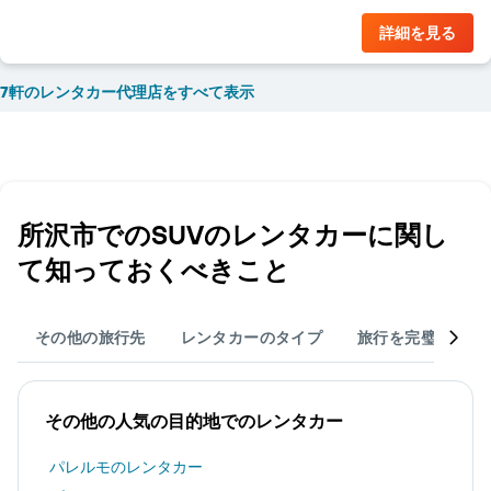
カ
ー
詳細を見る
の
最
7軒のレンタカー代理店をすべて表示
安
値
を
表
し
て
い
所沢市​でのSUVのレンタカーに関し
ま
す
て知っておくべきこと
その他の旅行先
レンタカーのタイプ
旅行を完璧なもの
その他の人気の目的地でのレンタカー
パレルモのレンタカー