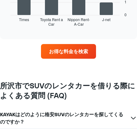
次
1
の
表
0
は、
Times
Toyota Rent a
Nippon Rent-
J-net
Car
A-Car
最
End
of
も
interactive
多
chart
く
の
お得な料金を検索
営
業
所
を
持
つ
所沢市でSUVのレンタカーを借りる際に
レ
よくある質問 (FAQ)
ン
タ
カ
ー
KAYAKはどのように格安SUVのレンタカーを探してくる
会
のですか？
社
4
社