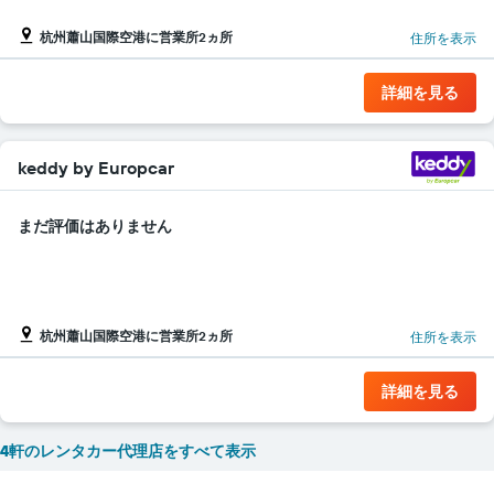
Y
軸
杭州蕭山国際空港に営業所2ヵ所
住所を表示
1​
本
詳細を見る
は、
各
レ
ン
keddy by Europcar
タ
カ
ー
まだ評価はありません
会
社
の
レ
ン
杭州蕭山国際空港に営業所2ヵ所
住所を表示
タ
カ
ー
詳細を見る
の
最
4軒のレンタカー代理店をすべて表示
安
値