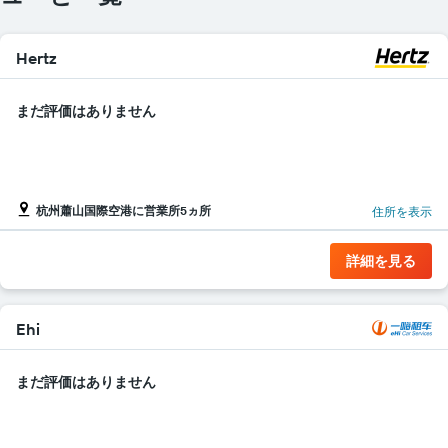
す
表
の
Hertz
X
軸
1​
まだ評価はありません
本
は、
レ
ン
タ
杭州蕭山国際空港に営業所5ヵ所
カ
住所を表示
ー
会
詳細を見る
社
を
表
し
Ehi
て
い
まだ評価はありません
ま
す
表
の