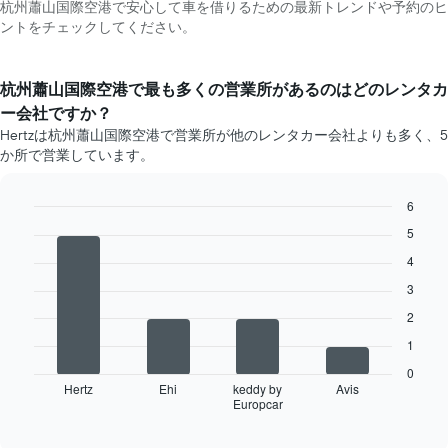
杭州蕭山国際空港で安心して車を借りるための最新トレンドや予約のヒ
ントをチェックしてください。
杭州蕭山国際空港​で最も多くの営業所があるのはどのレンタカ
ー会社ですか？
Hertzは杭州蕭山国際空港で営業所が他のレンタカー会社よりも多く、5
か所で営業しています。
6
Bar
Chart
5
graphic.
chart
with
4
4
3
bars.
2
次
1
の
表
0
は、
Hertz
Ehi
keddy by
Avis
Europcar
最
End
of
も
interactive
多
chart