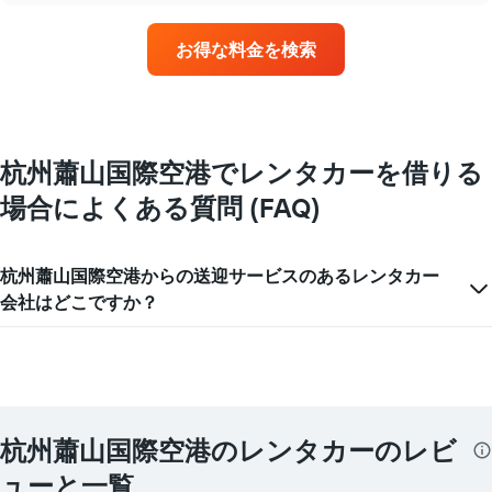
く
の
お得な料金を検索
営
業
所
を
持
つ
杭州蕭山国際空港でレンタカーを借りる
レ
場合によくある質問 (FAQ)
ン
タ
カ
ー
杭州蕭山国際空港からの送迎サービスのあるレンタカー
会
会社はどこですか？
社
4
社
を
表
し
て
杭州蕭山国際空港のレンタカーのレビ
い
ま
ューと一覧