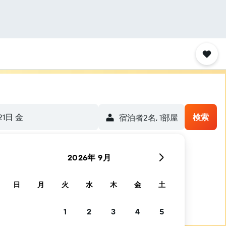
21日 金
検索
宿泊者2名, 1​部屋
2026年 9月
日
月
火
水
木
金
土
1
2
3
4
5