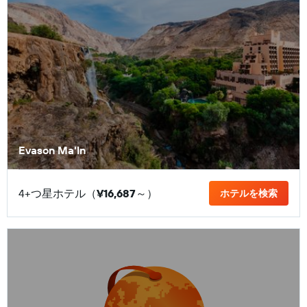
Evason Ma'In
4+つ星ホテル（
¥16,687
​～）
ホテルを検索