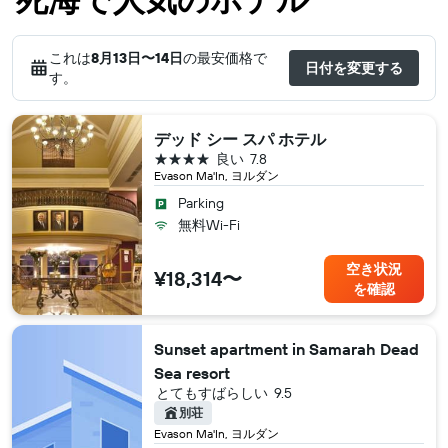
これは
8月13日​〜14日
の最安価格で
日付を変更する
す。
デッド シー スパ ホテル
4つ星
良い
7.8
Evason Ma'In, ヨルダン
Parking
無料Wi-Fi
空き状況
¥18,314〜
を確認
Sunset apartment in Samarah Dead
Sea resort
とてもすばらしい
9.5
別荘
Evason Ma'In, ヨルダン