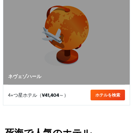
ネヴェゾハール
4+つ星ホテル（
¥41,404
​～）
ホテルを検索
死海で人気のホテル