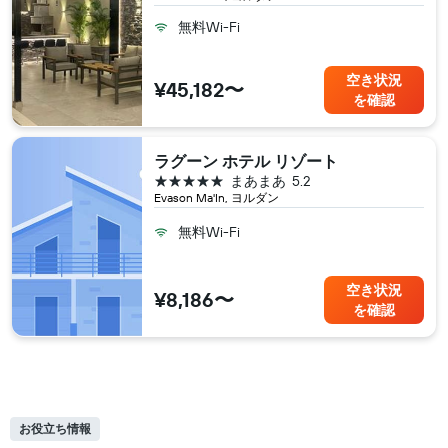
無料Wi-Fi
空き状況
¥45,182〜
を確認
ラグーン ホテル リゾート
5つ星
まあまあ
5.2
Evason Ma'In, ヨルダン
無料Wi-Fi
空き状況
¥8,186〜
を確認
お役立ち情報