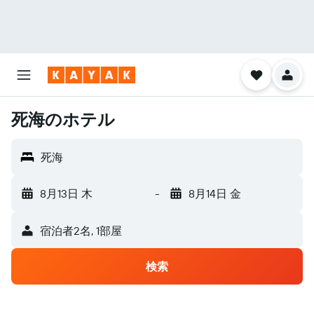
死海のホテル
死海
8月13日 木
-
8月14日 金
宿泊者2名, 1​部屋
検索