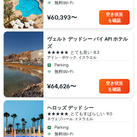
無料Wi-Fi
空き状況
¥60,393〜
を確認
ヴェルト デッドシー バイ AFI ホテル
ズ
5つ星
とても良い
8.3
アイン・ボケック, イスラエル
Parking
無料Wi-Fi
空き状況
¥64,626〜
を確認
ヘロッズ デッド シー
5つ星
とてもすばらしい
9.0
ネヴェゾハール, イスラエル
Parking
無料Wi-Fi