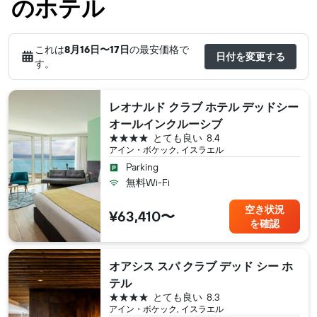
のホテル
これは
8月16日​〜17日
の最安価格で
日付を変更する
す。
レオナルド クラブ ホテル デッドシー
オールインクルーシブ
4つ星
とても良い
8.4
アイン・ボケック, イスラエル
Parking
無料Wi-Fi
空き状況
¥63,410〜
を確認
オアシス スパ クラブ デッド シー ホ
テル
4つ星
とても良い
8.3
アイン・ボケック, イスラエル