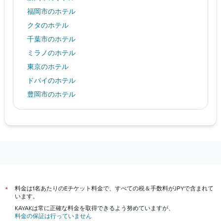
福岡市のホテル
クタのホテル
千葉市のホテル
ミラノのホテル
東京のホテル
ドバイのホテル
豊岡市のホテル
北九州市のホテル
鎌倉市のホテル
オスロのホテル
那覇市のホテル
福井市のホテル
長野市のホテル
料金は1名あたりのEチケット料金で、すべての税＆手数料がJPYで含まれて
*
ベオグラードのホテル
います。
大阪市のホテル
KAYAKは常に正確な料金を取得できるよう努めていますが、
料金の保証は行っていません
京都市のホテル