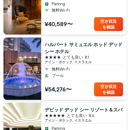
Parking
無料Wi-Fi
空き状況
¥40,589〜
を確認
ハルバート サミュエル ホッド デッド
シー ホテル
4つ星
とても良い
8.1
アイン・ボケック, イスラエル
無料Wi-Fi
プール
空き状況
¥54,276〜
を確認
デビッド デッド シー リゾート＆スパ
5つ星
とても良い
8.6
アイン・ボケック, イスラエル
Parking