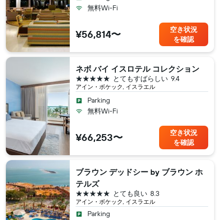
無料Wi-Fi
空き状況
¥56,814〜
を確認
ネボ バイ イスロテル コレクション
5つ星
とてもすばらしい
9.4
アイン・ボケック, イスラエル
Parking
無料Wi-Fi
空き状況
¥66,253〜
を確認
ブラウン デッドシー by ブラウン ホ
テルズ
5つ星
とても良い
8.3
アイン・ボケック, イスラエル
Parking