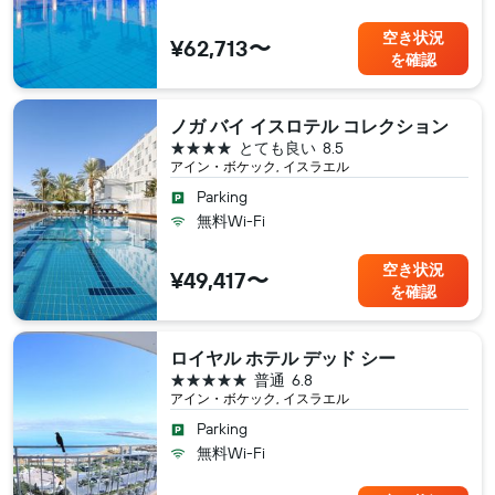
空き状況
¥62,713〜
を確認
ノガ バイ イスロテル コレクション
4つ星
とても良い
8.5
アイン・ボケック, イスラエル
Parking
無料Wi-Fi
空き状況
¥49,417〜
を確認
ロイヤル ホテル デッド シー
5つ星
普通
6.8
アイン・ボケック, イスラエル
Parking
無料Wi-Fi