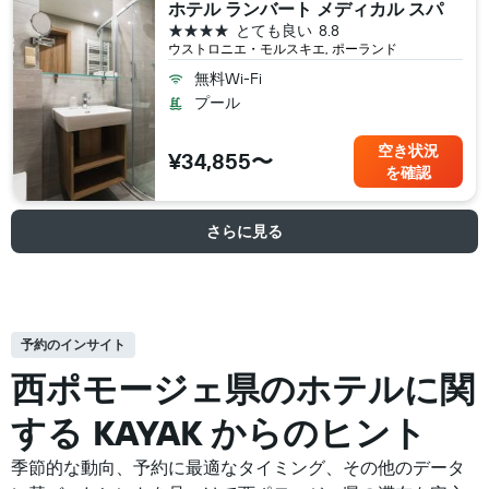
ホテル ランバート メディカル スパ
4つ星
とても良い
8.8
ウストロニエ・モルスキエ, ポーランド
無料Wi-Fi
プール
空き状況
¥34,855〜
を確認
さらに見る
予約のインサイト
西ポモージェ県の​ホテルに関
する KAYAK からのヒント
季節的な動向、予約に最適なタイミング、その他のデータ