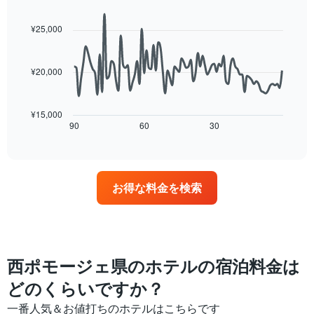
月
Line
Chart
客
graphic.
を
chart
室
with
表
¥25,000
の
90
し
data
平
て
points.
均
い
¥20,000
料
ま
次
金
す。
の
を
表
表
表
¥15,000
の
は、
90
60
30
End
し
Y
of
宿
て
interactive
軸
泊
い
chart
1​
日
ま
本
に
す
は、
お得な料金を検索
近
表
客
づ
の
室
く
X
の
に
軸
平
つ
1​
均
れ
本
西ポモージェ県のホテルの宿泊料金は
料
て
は、
金
客
どのくらいですか？
曜
を
室
日
表
一番人気＆お値打ちのホテルはこちらです
料