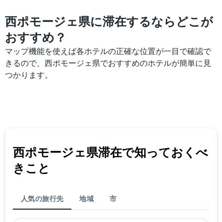
客
室
西ポモージェ県に滞在するならどこが
の
平
おすすめ？
均
マップ機能を使えば各ホテルの正確な位置が一目で確認で
料
金
きるので、西ポモージェ県でおすすめのホテルが簡単に見
を
つかります。
表
し
て
い
ま
す
西ポモージェ県​滞在で知っておくべ
きこと
人気の旅行先
地域
市