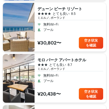
デューン ビーチ リゾート
4つ星
とても良い
8.5
ミエルノ, ポーランド
無料Wi-Fi
プール
空き状況
¥30,802〜
を確認
モロ パーク アパートホテル
3つ星
とても良い
8.7
ミエルノ, ポーランド
無料Wi-Fi
プール
空き状況
¥20,438〜
を確認