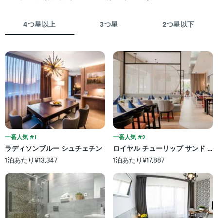
を
し
金
表
て
が
し
い
4つ星以上
3つ星
2つ星以下
ど
て
ま
の
い
す
よ
ま
う
す。
に
表
変
の
化
Y
す
軸
る
1​
か
本
を
は、
表
客
し
一番人気 #1
一番人気 #2
室
て
の
ラディソンブルー シュチェチン
ロイヤル チューリップ サンド コ
い
平
1泊あたり¥13,347
1泊あたり¥17,887
ま
均
す
料
表
金
の
を
X
表
軸
し