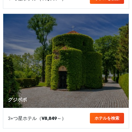
グジボボ
3+つ星ホテル（
¥8,849
​～）
ホテルを検索