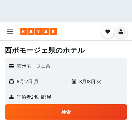
西ポモージェ県のホテル
西ポモージェ県
8月17日 月
-
8月18日 火
宿泊者2名, 1​部屋
検索