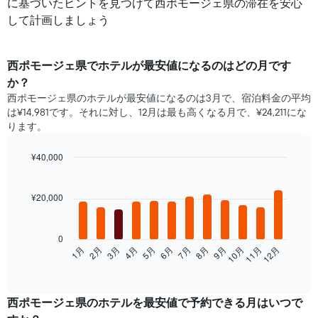
に基づいたヒントを見つけて西ポモージェ県の滞在を安心
して計画しましょう
西ポモージェ県​で​ホテル​が最安値になるのはどの月です
か？
西ポモージェ県のホテルが最安値になるのは3月で、宿泊料金の平均
は¥14,981です。それに対し、12月は最も高くなる月で、¥24,211にな
ります。
¥40,000
Bar
Chart
graphic.
chart
with
¥20,000
12
bars.
0
次
1月
2月
3月
4月
5月
6月
7月
8月
9月
10月
11月
12月
の
End
of
表
interactive
は、
chart
月
西ポモージェ県​の​ホテルを最安値で予約できる月はいつで
ご