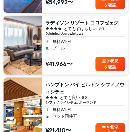
¥54,992〜
を確認
ラディソン リゾート コロブゼェグ
4つ星
とてもすばらしい
9.0
Dzielnica Uzdrowiskowa
無料Wi-Fi
プール
空き状況
¥41,966〜
を確認
ハンプトン バイ ヒルトン シフィノウ
ィシチェ
3つ星
とても良い
8.3
シフィノウイシチェ, ポーランド
無料Wi-Fi
ペット同伴可
空き状況
¥21,410〜