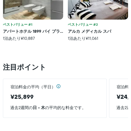
1
て
本
い
は、
ま
宿
す
泊
ベストバリュー #1
ベストバリュー #2
ま
アパートホテル 1899 バイ プラチナム
アルカ メディカル スパ
で
1泊あたり¥10,887
1泊あたり¥11,061
の
日
数
を
表
注目ポイント
し
て
い
ま
宿泊料金の平均（平日）
宿泊料
す
表
¥25,899
¥24,
の
Y
過去2週間の
日 - 木
の平均的な料金です。
過去2
軸
1
本
は、