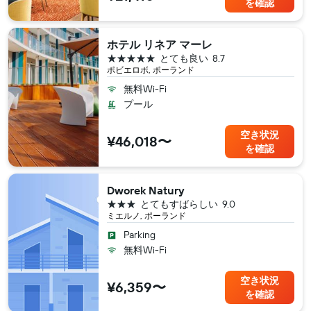
を確認
ホテル リネア マーレ
5つ星
とても良い
8.7
ポビエロボ, ポーランド
無料Wi-Fi
プール
空き状況
¥46,018〜
を確認
Dworek Natury
3つ星
とてもすばらしい
9.0
ミエルノ, ポーランド
Parking
無料Wi-Fi
空き状況
¥6,359〜
を確認