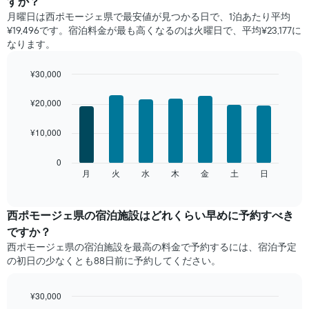
すか？
と
月曜日は西ポモージェ県で​最安値が見つかる日で、1泊あたり平均
の
¥19,496です。宿泊料金が最も高くなるのは火曜日で、平均¥23,177に
客
なります。
室
の
平
¥30,000
均
Bar
Chart
料
graphic.
chart
¥20,000
with
金
7
を
¥10,000
bars.
表
し
次
0
て
の
月
火
水
木
金
土
日
End
い
of
チ
ま
interactive
ャ
chart
す
ー
西ポモージェ県の宿泊施設​はどれくらい早めに予約すべき
表
ト
の
ですか？
は、
X
西ポモージェ県​の宿泊施設​を最高の料金で予約するには、宿泊予定
曜
軸
の初日の少なくとも88日前に予約してください。
日
1​
ご
本
と
は、
¥30,000
の