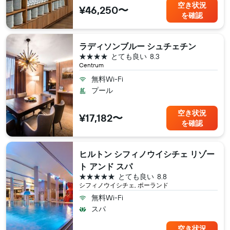
空き状況
¥46,250〜
を確認
ラディソンブルー シュチェチン
4つ星
とても良い
8.3
Centrum
無料Wi-Fi
プール
空き状況
¥17,182〜
を確認
ヒルトン シフィノウイシチェ リゾー
ト アンド スパ
5つ星
とても良い
8.8
シフィノウイシチェ, ポーランド
無料Wi-Fi
スパ
空き状況