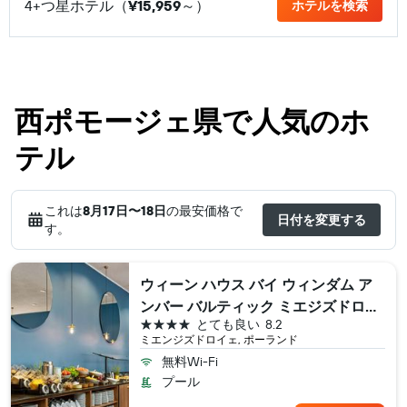
4+つ星ホテル（
¥15,959
​～）
ホテルを検索
西ポモージェ県で人気のホ
テル
これは
8月17日​〜18日
の最安価格で
日付を変更する
す。
ウィーン ハウス バイ ウィンダム ア
ンバー バルティック ミエジズドロイ
4つ星
とても良い
8.2
ェ
ミエンジズドロイェ, ポーランド
無料Wi-Fi
プール