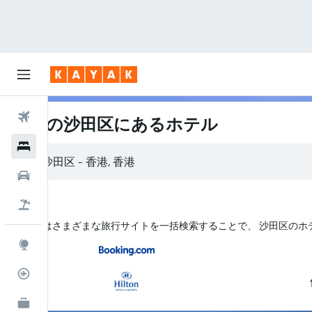
航空券
香港の沙田区にあるホテル
ホテル
レンタカー
航空券+ホテル
KAYAK はさまざまな旅行サイトを一括検索することで、 沙田区の
Explore
フライトトラッカー
KAYAK for Business
NEW