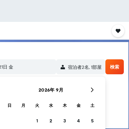
21日 金
検索
宿泊者2名, 1​部屋
2026年 9月
日
月
火
水
木
金
土
1
2
3
4
5