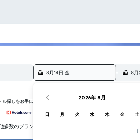
8月14日 金
-
8月
2026年 8月
ホテル探しをお手伝いします
日
月
火
水
木
金
土
他多数のブランド
1