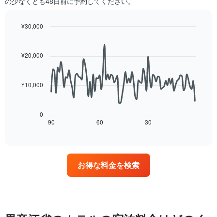
ク
の少なくとも48日前に予約してください。
客
つ
ご
室
か
と
の
っ
¥30,000
に
平
た
Line
Chart
集
均
今
graphic.
chart
計
料
週
with
¥20,000
し
90
金
末
て
data
を
の
表
points.
表
客
示
¥10,000
し
室
し
次
て
の
た
の
い
平
も
表
0
ま
均
の
は、
90
60
30
End
す
料
of
で
宿
金
interactive
す
泊
chart
を
表
日
ホ
の
に
テ
お得な料金を検索
X
近
ル
軸
づ
ラ
1
く
ン
本
に
ク
は、
つ
ご
ホ
れ
と