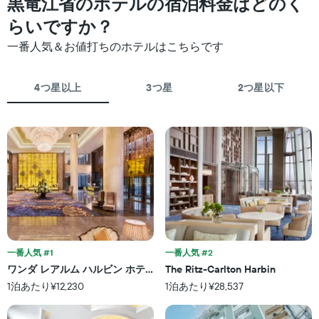
黒竜江省のホテルの宿泊料金はどのく
テ
て
に
ル
客
らいですか？
集
ラ
室
計
一番人気＆お値打ちのホテルはこちらです
ン
料
し
ク
金
て
ご
が
表
4つ星以上
3つ星
2つ星以下
と
ど
示
の
の
し
カ
よ
た
テ
う
も
ゴ
に
の
リ
変
で
ー
化
す
を
す
表
表
る
の
し
か
X
て
を
軸
い
表
1
ま
し
一番人気 #1
一番人気 #2
本
す。
て
ワンダ レアルム ハルビン ホテル
The Ritz-Carlton Harbin
は、
表
い
ホ
1泊あたり¥12,230
1泊あたり¥28,537
の
ま
テ
Y
す
ル
軸