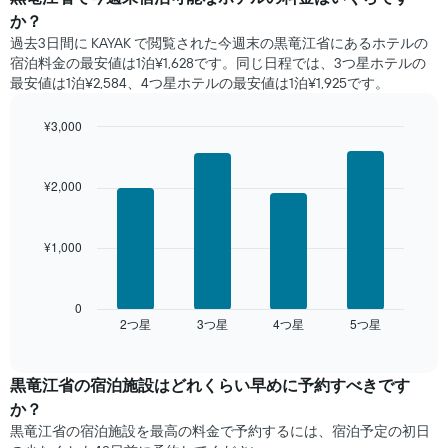
す
は、
間
か？
表
客
に
の
過去3日間に KAYAK で閲覧された今週末の黒竜江省​にあるホテル​の
室
見
X
宿泊料金の最安値は1泊¥1,628です。同じ日程では、3つ星ホテルの
の
つ
軸
最安値は1泊¥2,584、4つ星ホテル​の最安値​は1泊¥1,925​​です。
平
か
1​
均
っ
本
料
¥3,000
た
は、
金
本
Bar
Chart
曜
を
graphic.
chart
日
日
with
表
の
¥2,000
を
4
し
客
表
bars.
て
室
し
い
の
¥1,000
て
次
ま
平
い
の
す
均
ま
表
料
す。
は、
0
金
2​つ星​
3​つ星​
4​つ星​
5​つ星​
表
過
End
を
of
の
去
interactive
ホ
Y
3
chart
テ
軸
日
黒竜江省の宿泊施設​はどれくらい早めに予約すべきです
ル
1​
間
か？
ラ
本
に
黒竜江省​の宿泊施設​を最高の料金で予約するには、宿泊予定の初日
ン
は、
見