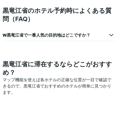
を
表
黒竜江省のホテル予約時によくある質
し
て
問（FAQ）
い
ま
す
W黒竜江省で一番人気の目的地はどこですか？
黒竜江省に滞在するならどこがおすす
め？
マップ機能を使えば各ホテルの正確な位置が一目で確認で
きるので、黒竜江省でおすすめのホテルが簡単に見つかり
ます。