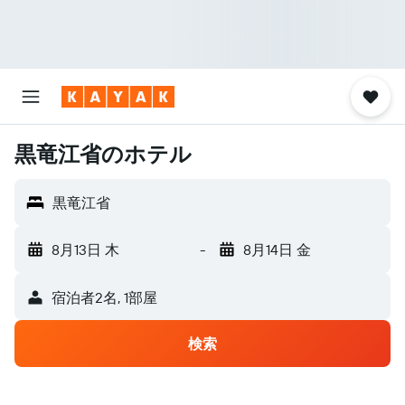
黒竜江省のホテル
黒竜江省
8月13日 木
-
8月14日 金
宿泊者2名, 1​部屋
検索