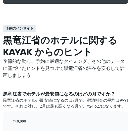
予約のインサイト
黒竜江省の​ホテルに関する
KAYAK からのヒント
季節的な動向、予約に最適なタイミング、その他のデータ
に基づいたヒントを見つけて黒竜江省の滞在を安心して計
画しましょう
黒竜江省​で​ホテル​が最安値になるのはどの月ですか？
黒竜江省のホテルが最安値になるのは7月で、宿泊料金の平均は¥991
です。それに対し、2月は最も高くなる月で、¥24,627になります。
¥40,000
Bar
Chart