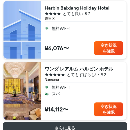
Harbin Baixiang Holiday Hotel
4つ星
とても良い
8.7
道里区
無料Wi-Fi
空き状況
¥6,076〜
を確認
ワンダ レアルム ハルビン ホテル
5つ星
とてもすばらしい
9.2
Nangang
無料Wi-Fi
スパ
空き状況
¥14,112〜
を確認
さらに見る