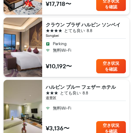
空き状況
¥17,718〜
を確認
クラウン プラザ ハルビン ソンベイ
4つ星
とても良い
8.8
Songbei
Parking
無料Wi-Fi
空き状況
¥10,192〜
を確認
ハルビン ブルー フェザー ホテル
3つ星
とても良い
8.8
道里区
無料Wi-Fi
空き状況
¥3,136〜
を確認