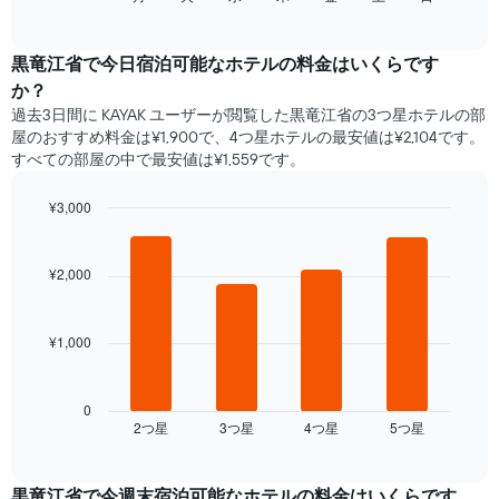
い
of
チ
ま
interactive
ャ
chart
す
ー
黒竜江省​で​今日宿泊可能な​ホテル​の料金はいくらです
表
ト
の
か？
は、
X
過去3日間に KAYAK ユーザーが閲覧した黒竜江省の3つ星ホテル​の部
曜
軸
屋のおすすめ料金は¥1,900で、4つ星ホテルの最安値は¥2,104です。
日
1​
すべての部屋の中で最安値は¥1,559​です。
ご
本
と
は、
の
¥3,000
月
客
Bar
Chart
を
室
graphic.
chart
表
with
の
¥2,000
し
4
平
て
bars.
均
い
料
ま
¥1,000
次
金
す。
の
を
表
表
表
の
は、
0
し
Y
2​つ星​
3​つ星​
4​つ星​
5​つ星​
過
End
て
of
軸
去
interactive
い
1​
3
chart
ま
本
日
黒竜江省​で​今週末宿泊可能な​ホテル​の料金はいくらです