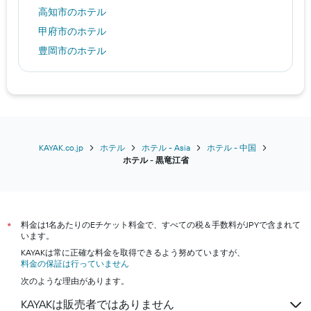
高知市のホテル
甲府市のホテル
豊岡市のホテル
アーグラのホテル
神戸市のホテル
ロンドンのホテル
ソウルのホテル
バンコクのホテル
KAYAK.co.jp
ホテル
ホテル - Asia
ホテル - 中国
​ホテル - 黒竜江省​
高松市のホテル
パリのホテル
東京のホテル
料金は1名あたりのEチケット料金で、すべての税＆手数料がJPYで含まれて
大阪市のホテル
*
います。
福岡市のホテル
KAYAKは常に正確な料金を取得できるよう努めていますが、
料金の保証は行っていません
京都市のホテル
次のような理由があります。
沖縄市のホテル
KAYAKは販売者ではありません
札幌市のホテル