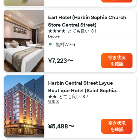
Earl Hotel (Harbin Sophia Church
Store Central Street)
4つ星
とても良い
8.1
Daowai
無料Wi-Fi
空き状況
¥7,223〜
を確認
Harbin Central Street Lvyue
Boutique Hotel (Saint Sophia
2つ星
とても良い
8.7
Church)
道里区
空き状況
¥5,488〜
を確認