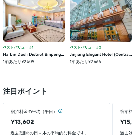
表
ラ
1
の
ン
本
X
ク
は、
軸
ご
過
1
と
去
本
の
3
は、
カ
日
宿
テ
間
泊
ベストバリュー #1
ベストバリュー #2
ゴ
に
ま
リ
Harbin Daoli District Binpeng Tianxia Hotel
Jinjiang Elegant Hotel (Central 
見
で
ー
1泊あたり¥2,509
1泊あたり¥2,666
つ
の
を
か
日
表
っ
数
し
た
を
て
本
表
い
注目ポイント
日
し
ま
の
て
す。
客
い
表
室
ま
の
宿泊料金の平均（平日）
宿泊料
の
す
Y
平
表
¥13,602
¥15,
軸
均
の
1
料
Y
過去2週間の
日 - 木
の平均的な料金です。
過去2
本