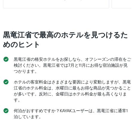
金
軸
は、
を
1
過
表
本
去
し
は、
3
て
客
日
い
室
黒竜江省で最高のホテルを見つけるた
間
ま
の
に
す
平
めのヒント
見
均
つ
料
か
黒竜江省の格安ホテルをお探しなら、オフシーズンの滞在をご
金
っ
を
検討ください。黒竜江省では7月と11月にお得な宿泊施設が見
た
表
つかります。
今
し
週
ホテルの客室料金はさまざまな要因により変動しますが、黒竜
て
末
い
江省のホテル料金は、水曜日に最もお得な商品が見つかること
の
ま
が多いです。反対に、金曜日はホテル料金が最も高くなりま
客
す
す。
室
の
何泊がおすすめですか？KAYAKユーザーは、黒竜江省に通常1
平
泊しています。
均
料
金