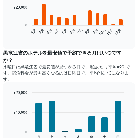
graphic.
chart
with
¥20,000
12
bars.
0
次
1月
2月
3月
4月
5月
6月
7月
8月
9月
10月
11月
12月
の
End
of
表
interactive
は、
chart
月
黒竜江省​の​ホテルを最安値で予約できる月はいつです
ご
か？
と
水曜日は黒竜江省で​最安値が見つかる日で、1泊あたり平均¥991で
の
す。宿泊料金が最も高くなるのは日曜日で、平均¥16,143になりま
客
す。
室
の
平
¥20,000
均
Bar
Chart
料
graphic.
chart
with
金
¥10,000
7
を
bars.
表
し
次
0
て
の
月
火
水
木
金
土
日
End