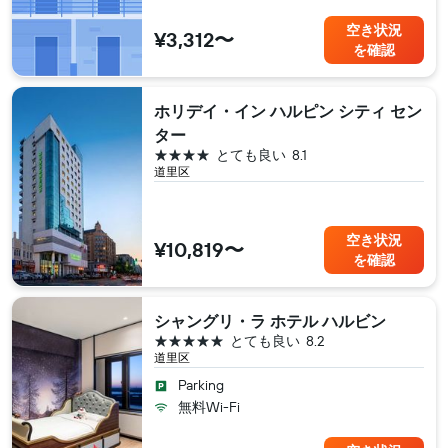
空き状況
¥3,312〜
を確認
ホリデイ・イン ハルピン シティ セン
ター
4つ星
とても良い
8.1
道里区
空き状況
¥10,819〜
を確認
シャングリ・ラ ホテル ハルビン
5つ星
とても良い
8.2
道里区
Parking
無料Wi-Fi