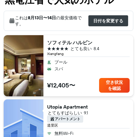
これは
8月13日​〜14日
の最安価格で
日付を変更する
す。
ソフィテル ハルビン
5つ星
とても良い
8.4
Xiangfang
プール
スパ
空き状況
¥12,405〜
を確認
Utopia Apartment
とてもすばらしい
9.1
アパートメント
道里区
無料Wi-Fi