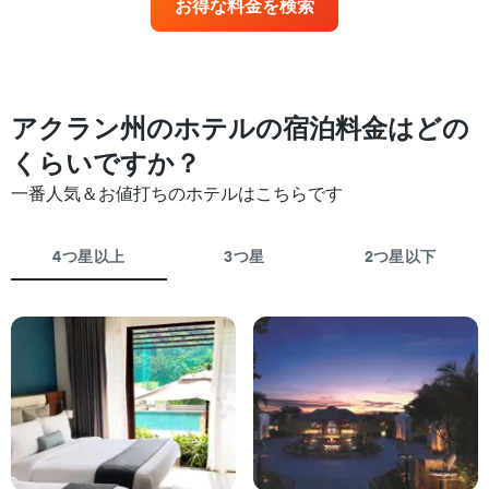
お得な料金を検索
X
近
ル
軸
づ
ラ
1
く
ン
本
に
ク
は、
つ
ご
ホ
れ
アクラン州のホテルの宿泊料金はどの
と
テ
て
に
ル
客
くらいですか？
集
ラ
室
計
一番人気＆お値打ちのホテルはこちらです
ン
料
し
ク
金
て
ご
が
表
4つ星以上
3つ星
2つ星以下
と
ど
示
の
の
し
カ
よ
た
テ
う
も
ゴ
に
の
リ
変
で
ー
化
す
を
す
表
表
る
の
し
か
X
て
を
軸
い
表