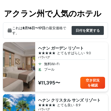
アクラン州で人気のホテル
これは
8月16日​〜17日
の最安価格で
日付を変更する
す。
ヘナン ガーデン リゾート
5つ星
とてもすばらしい
9.0
バラバグ
無料Wi-Fi
プール
空き状況
¥11,395〜
を確認
ヘナン クリスタル サンズ リゾート
5つ星
とても良い
8.9
バラバグ