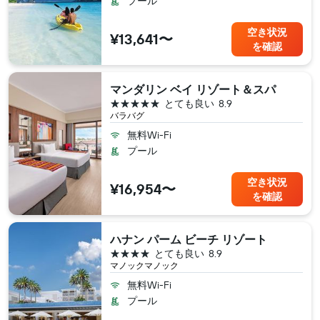
プール
空き状況
¥13,641〜
を確認
マンダリン ベイ リゾート＆スパ
5つ星
とても良い
8.9
バラバグ
無料Wi-Fi
プール
空き状況
¥16,954〜
を確認
ハナン パーム ビーチ リゾート
4つ星
とても良い
8.9
マノックマノック
無料Wi-Fi
プール