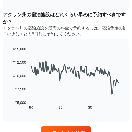
を
of
の
去
interactive
ホ
Y
3
chart
テ
軸
日
アクラン州の宿泊施設​はどれくらい早めに予約すべきです
ル
1​
間
か？
ラ
本
に
アクラン州​の宿泊施設​を最高の料金で予約するには、宿泊予定の初
ン
は、
見
ク
日の少なくとも8日前に予約してください。
客
つ
ご
室
か
と
の
っ
¥15,000
に
平
た
Line
Chart
集
均
今
graphic.
chart
計
¥12,500
料
週
with
し
90
金
末
て
data
を
の
¥10,000
表
points.
表
客
示
し
室
¥7,500
し
次
て
の
た
の
い
平
も
表
¥5,000
ま
均
の
は、
90
60
30
End
す
料
of
で
宿
金
interactive
す
泊
chart
を
表
日
ホ
の
に
テ