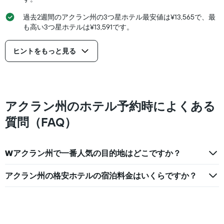
室
の
過去2週間のアクラン州の3つ星ホテル最安値は¥13,565で、最
平
も高い3つ星ホテルは¥13,591です。
均
料
金
ヒントをもっと見る
を
表
し
て
い
アクラン州のホテル予約時によくある
ま
す
質問（FAQ）
Wアクラン州で一番人気の目的地はどこですか？
アクラン州の格安ホテルの宿泊料金はいくらですか？