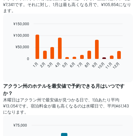
¥7,341です。それに対し、1月は最も高くなる月で、¥105,854になり
ます。
¥150,000
Bar
Chart
graphic.
¥100,000
chart
with
12
¥50,000
bars.
0
次
2月
5月
8月
11月
1月
4月
7月
10月
3月
6月
9月
12月
の
End
of
表
interactive
は、
chart
月
アクラン州​の​ホテルを最安値で予約できる月はいつです
ご
か？
と
木曜日はアクラン州で​最安値が見つかる日で、1泊あたり平均
の
¥13,054です。宿泊料金が最も高くなるのは水曜日で、平均¥61,143
客
になります。
室
の
平
¥75,000
均
Bar
Chart
graphic.