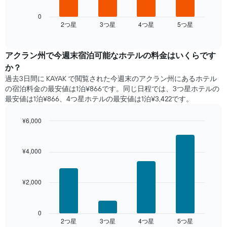
を
表
表
表
の
は、
0
し
Y
2​つ星​
3​つ星​
4​つ星​
5​つ星​
過
End
て
of
軸
去
interactive
い
1​
3
chart
ま
本
日
アクラン州​で​今週末宿泊可能な​ホテル​の料金はいくらです
す
は、
間
か？
表
客
に
の
過去3日間に KAYAK で閲覧された今週末のアクラン州​にあるホテル​
室
見
X
の宿泊料金の最安値は1泊¥866です。同じ日程では、3つ星ホテルの
の
つ
軸
最安値は1泊¥866、4つ星ホテル​の最安値​は1泊¥3,422​​です。
平
か
1​
均
っ
本
料
¥6,000
た
は、
金
本
Bar
Chart
曜
を
graphic.
chart
日
日
with
表
の
¥4,000
を
4
し
客
表
bars.
て
室
し
い
の
¥2,000
て
次
ま
平
い
の
す
均
ま
表
料
す。
は、
0
金
2​つ星​
3​つ星​
4​つ星​
5​つ星​
表
過
End