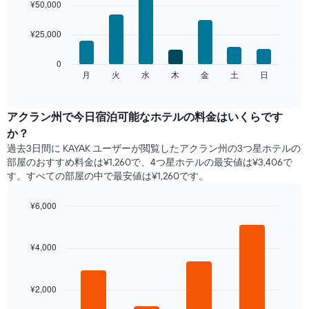
料
chart
¥50,000
with
金
7
を
¥25,000
bars.
表
し
次
0
て
の
月
火
水
木
金
土
日
End
い
of
チ
ま
interactive
ャ
chart
す
ー
アクラン州​で​今日宿泊可能な​ホテル​の料金はいくらです
表
ト
の
か？
は、
X
過去3日間に KAYAK ユーザーが閲覧したアクラン州の3つ星ホテル​の
曜
軸
部屋のおすすめ料金は¥1,260で、4つ星ホテルの最安値は¥3,406で
日
1​
す。すべての部屋の中で最安値は¥1,260​です。
ご
本
と
は、
の
¥6,000
月
客
Bar
Chart
を
室
graphic.
chart
表
with
の
¥4,000
し
4
平
て
bars.
均
い
料
ま
¥2,000
次
金
す。
の