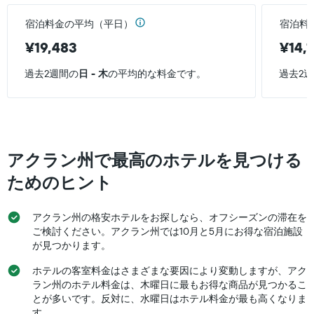
客
い
表
室
ま
の
宿泊料金の平均（平日）
宿泊料
の
す
Y
平
表
¥19,483
¥14,
軸
均
の
1
料
Y
過去2週間の
日 - 木
の平均的な料金です。
過去2
本
金
軸
は、
を
1
過
表
本
去
し
は、
3
て
客
日
い
室
アクラン州で最高のホテルを見つける
間
ま
の
に
す
平
ためのヒント
見
均
つ
料
か
アクラン州の格安ホテルをお探しなら、オフシーズンの滞在を
金
っ
を
ご検討ください。アクラン州では10月と5月にお得な宿泊施設
た
表
が見つかります。
今
し
週
ホテルの客室料金はさまざまな要因により変動しますが、アク
て
末
い
ラン州のホテル料金は、木曜日に最もお得な商品が見つかるこ
の
ま
とが多いです。反対に、水曜日はホテル料金が最も高くなりま
客
す
す。