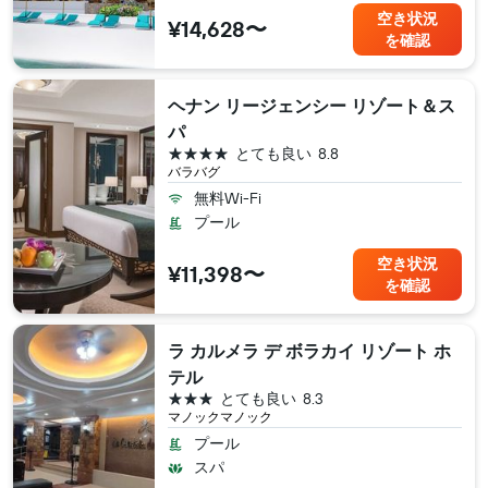
空き状況
¥14,628〜
を確認
ヘナン リージェンシー リゾート＆ス
パ
4つ星
とても良い
8.8
バラバグ
無料Wi-Fi
プール
空き状況
¥11,398〜
を確認
ラ カルメラ デ ボラカイ リゾート ホ
テル
3つ星
とても良い
8.3
マノックマノック
プール
スパ