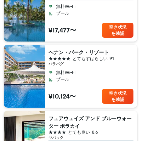
無料Wi-Fi
プール
空き状況
¥17,477〜
を確認
ヘナン・パーク・リゾート
5つ星
とてもすばらしい
9.1
バラバグ
無料Wi-Fi
プール
空き状況
¥10,124〜
を確認
フェアウェイズ アンド ブルーウォー
ター ボラカイ
4つ星
とても良い
8.6
ヤパック