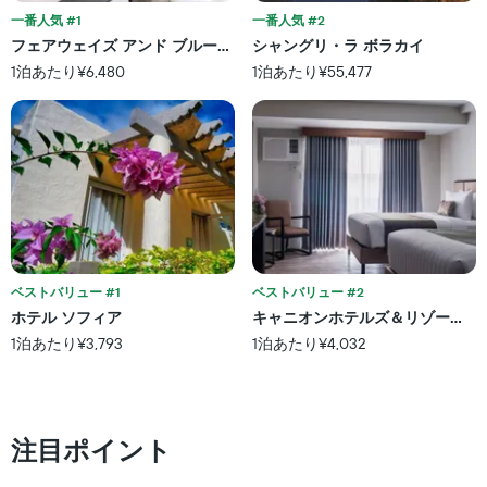
1
ま
し
一番人気 #1
一番人気 #2
本
す。
て
フェアウェイズ アンド ブルーウォーター ボラカイ
シャングリ・ラ ボラカイ
は、
表
い
ホ
1泊あたり¥6,480
1泊あたり¥55,477
の
ま
テ
Y
す
ル
軸
表
ラ
1
の
ン
本
X
ク
は、
軸
ご
過
1
と
去
本
の
3
は、
カ
日
宿
テ
間
泊
ベストバリュー #1
ベストバリュー #2
ゴ
に
ま
リ
ホテル ソフィア
キャニオンホテルズ＆リゾーツボ
見
で
ー
1泊あたり¥3,793
1泊あたり¥4,032
つ
の
を
か
日
表
っ
数
し
た
を
て
本
表
い
注目ポイント
日
し
ま
の
て
す。