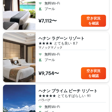
無料Wi-Fi
プール
空き状況
¥7,112〜
を確認
ヘナン ラグーン リゾート
4つ星
とても良い
8.7
マノックマノック
無料Wi-Fi
プール
空き状況
¥9,754〜
を確認
ヘナン プライム ビーチ リゾート
5つ星
とてもすばらしい
9.1
バラバグ
無料Wi-Fi