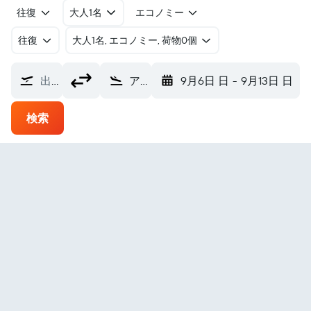
往復
大人1名
エコノミー
往復
​大人1名, エコノミー, 荷物0個
出発地
アンボン パティムラ空港 (AMQ)
9月6日 日
-
9月13日 日
検索