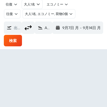
往復
大人1名
エコノミー
往復
​大人1名, エコノミー, 荷物0個
出発地
Asaba Intl (ABB)
9月7日 月
-
9月14日 月
検索