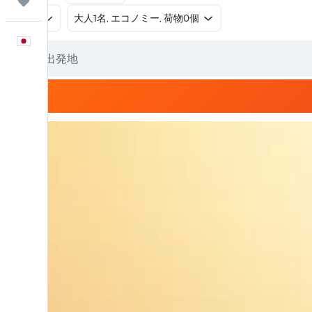
Trips
往復
​大人1名, エコノミー, 荷物0個
日本語