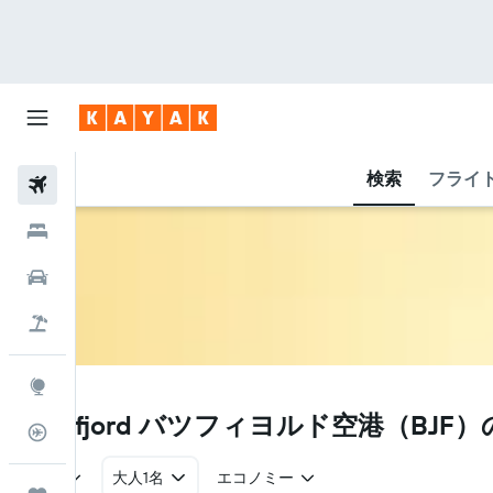
検索
フライ
航空券
ホテル
レンタカー
航空券+ホテル
Explore
BJF
Båtsfjord バツフィヨルド空港​（BJ
フライトトラッカー
往復
大人1名
エコノミー